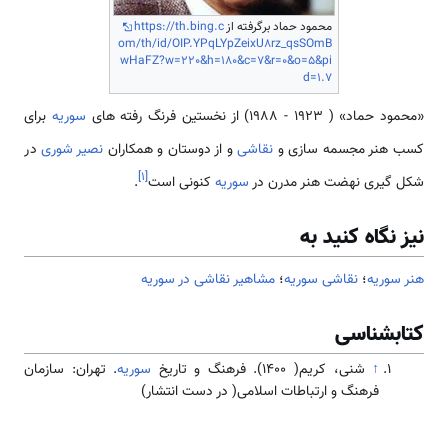
محمود حماد برگرفته از
https://th.bing.c
om/th/id/OIP.YPqLYpZeixU8rz_qsSOmB
wHaFZ?w=220&h=180&c=7&r=0&o=5&pi
d=1.7
«محمود حماد» ( 1923 - 1988) از نخستین فرنگ­ رفته­ های
سوریه
برای
کسب هنر مجسمه ­سازی و
نقاشی
و از دوستان و همکاران
نصیر شوری
در
]
۱
[
شکل­ گیری نهضت هنر مدرن در
سوریه
کنونی است
.
نیز نگاه کنید به
هنر سوریه
؛
نقاشی سوریه
؛
مشاهیر نقاشی در سوریه
کتابشناسی
↑
شنی، کریم( 1400). فرهنگ و تاریخ
سوریه
. تهران: سازمان
فرهنگ و ارتباطات اسلامی( در دست انتشار)