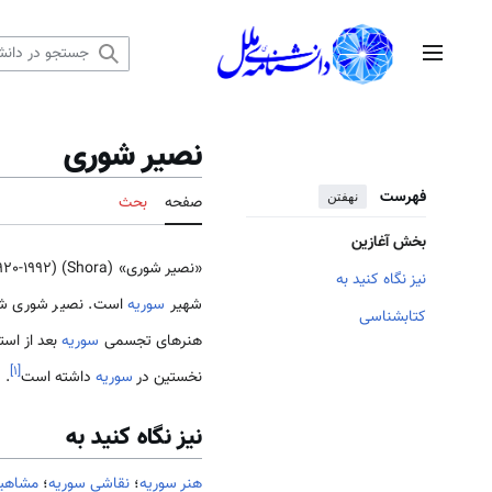
رش
ه
منوی اصلی
حتوا
نصير شورى
فهرست
نهفتن
صفحه
بحث
بخش آغازین
نیز نگاه کنید به
شهیر
سوریه
است. نصیر شوری شاید
کتابشناسی
هنرهای تجسمی
سوریه
بعد از اس
]
۱
[
نخستین در
سوریه
داشته است
.
نیز نگاه کنید به
هنر سوریه
؛
نقاشی سوریه
؛
مشاهیر