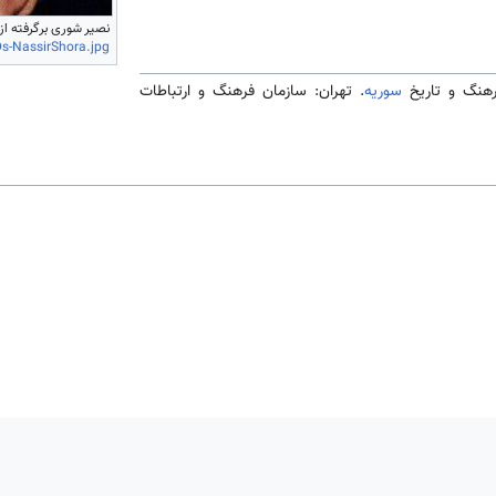
نصير شورى برگرفته از
-NassirShora.jpg
سوریه
. تهران: سازمان فرهنگ و ارتباطات