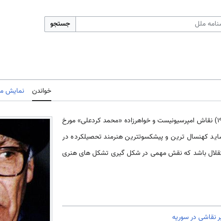
جستجو
خواندن
نمایش مب
«نصير شورى» (Shora) (1920-1992) نقاش امپرسیونیست و خواهرزاده «محمد کردعلی» مورخ
 کهنسال­ ترین و پیش­کسوت­ترین هنرمند تحصیل­کرده در
تقلال باشد که نقش مهمی در شکل­ گیری تشکل­ های هنری
 نقاشی در سوریه