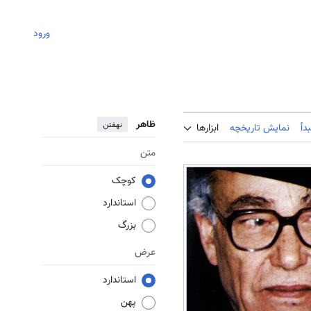
ورود
ظاهر
نهفتن
دأ
نمایش تاریخچه
ابزارها
متن
کوچک
استاندارد
بزرگ
عرض
استاندارد
پهن