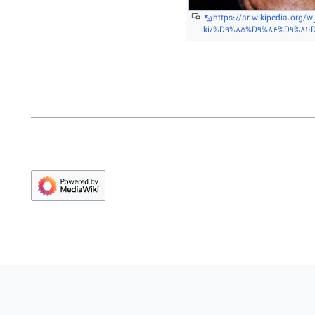
https://ar.wikipedia.org/w
iki/%D9%85%D9%84%D9%81:Ds