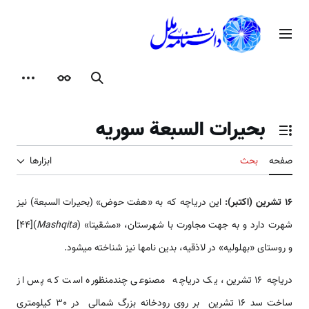
رش
ه
منوی اصلی
حتوا
جستجو
ظاهر
ابزارها
بحیرات السبعة سوریه
تغییر وضعیت فهرست محتویات
صفحه
بحث
ابزارها
16 تشرين (اکتبر):
این دریاچه که به «هفت حوض» (بحیرات السبعة) نیز
شهرت دارد و به جهت مجاورت با شهرستان، «مشقیتا» (
Mashqita
)[44]
و روستای «بهلولیه» در لاذقیه، بدین نام­ها نیز شناخته می­شود.
دریاچه 16 تشرین، یک دریاچه مصنوعی چندمنظوره است که پس از
ساخت سد 16 تشرین بر روی رودخانه بزرگ شمالی در 30 کیلومتری