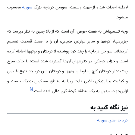
لاذقیه احداث شد و از جهت وسعت، سومین دریاچه بزرگ
سوریه
محسوب
می­شود.
وجه تسمیه­اش به هفت حوض، آن است که از بالا چنین به نظر می­رسد که
جزیره­ها، کوه­ها و سایر عوارض طبیعی، آن را به هفت قسمت تقسیم
کرده­اند. سواحل دریاچه را چند کوهِ پوشیده از درختان و بوته­ها احاطه کرده
است و جزایر کوچکی در کناره­های آن‌ها گسترده شده است؛ با خاک سرخ
پوشیده از درختان کاج و بلوط و بوته­ها و درختان. این دریاچه تنوع اقلیمی
و کیفیت بیولوژیکی بالایی دارد؛ زیرا به مناطق مسکونی نزدیک نیست و
]
۱
[
ازاین‌جهت تبدیل به یک منطقه گردشگری عالی شده است.
نیز نگاه کنید به
دریاچه های سوریه