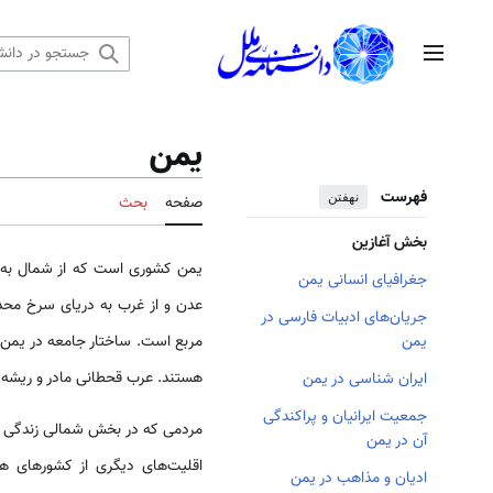
رش
ه
منوی اصلی
حتوا
یمن
فهرست
نهفتن
صفحه
بحث
بخش آغازین
یمن کشوری است که از شمال به
جغرافیای انسانی یمن
جریان‌های ادبیات فارسی در
مربع است. ساختار جامعه در یمن 
یمن
هستند. عرب قحطانی مادر و ریشه ع
ایران شناسی در یمن
جمعیت ایرانیان و پراکندگی
مردمی که در بخش شمالی زندگی م
آن در یمن
اقلیت‌های دیگری از کشورهای ه
ادیان و مذاهب در یمن