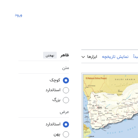
ورود
ظاهر
نهفتن
دأ
نمایش تاریخچه
ابزارها
متن
کوچک
استاندارد
بزرگ
عرض
استاندارد
پهن