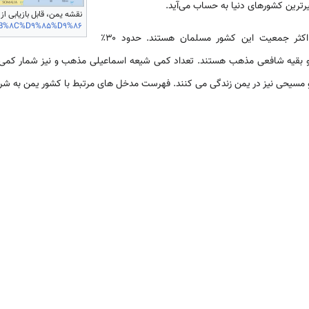
یرترین کشورهای دنیا به حساب می‌آید.
نقشه یمن، قابل بازیابی از
%DB%8C%D9%85%D9%86
دین رسمی یمن، اسلام است. اکثر جمعیت این کشور مسلمان هستند. حدود ۳۰٪
بقیه شافعی مذهب هستند. تعداد کمی شیعه اسماعیلی مذهب و نیز شمار کمی از 
 مسیحی نیز در یمن زندگی می کنند. فهرست مدخل های مرتبط با کشور یمن به شر