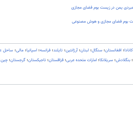
اهبردی یمن در زیست بوم فضای مجازی
یست بوم فضای مجازی و هوش مصنوعی
انادا
؛
افغانستان
؛
سنگال
؛
لبنان
؛
آرژانتین
؛
تایلند
؛
فرانسه
؛
اسپانیا
؛
مالی
؛
ساحل ع
؛
بنگلادش
؛
سریلانکا
؛
امارات متحده عربی
؛
قزاقستان
؛
تاجیکستان
؛
گرجستان
؛
چین
؛