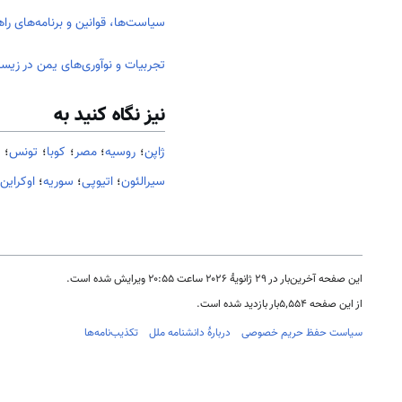
سیاست‌ها، قوانین و برنامه‌های ر
تجربیات و نوآوری‌های یمن در ز
نیز نگاه کنید به
ژاپن
؛
روسیه
؛
مصر
؛
کوبا
؛
تونس
؛
ک
سیرالئون
؛
اتیوپی
؛
سوریه
؛
اوکراین
این صفحه آخرین‌بار در ‏۲۹ ژانویهٔ ۲۰۲۶ ساعت ‏۲۰:۵۵ ویرایش شده است.
از این صفحه ۵٬۵۵۴بار بازدید شده است.
سیاست حفظ حریم خصوصی
دربارهٔ دانشنامه ملل
تکذیب‌نامه‌ها