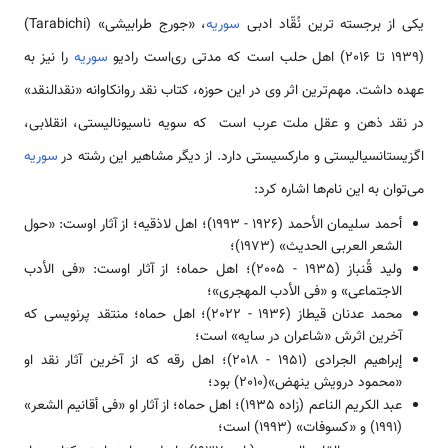
یکی از برجسته ‌‌‌‌‌‌‌ترین نُقّاد ادبی
سوریه
، «جورج طرابیشی» (Tarabichi)
(1939 تا 2016) اهل حلب ‌‌‌‌‌است که مدتی ری‌‌‌‌‌است رادیو
سوریه
را نیز به
عهده داشت. مهم­‌‌‌‌‌‌‌ترین اثر وی در این حوزه، کتاب نقد روانکاوانه «نقدالنقد»
در نقد ذهن و عقل ملت عرب ‌‌‌‌‌است که سویه ناسیونالیستی، انقلابی،
اگزیستانسیالیستی و مارکسیستی دارد. از دیگر مشاهیر این رشته در
سوریه
‌‌‌‌‌‌‌می‌توان به این نام­‌‌‌‌ها اشاره کرد:
‌‌‌‌‌‌‌أحمد سلیمان الأحمد (1926 - 1993)؛ اهل لاذقیه؛ از آثار اوست: «حول
الشعر العربی الحدیث» (1973)؛
‌‌‌‌‌‌‌ولید قُنباز (1935 - 2005)؛ اهل حماه؛ از آثار اوست: «فی الأدب
الاجتماعی» و «فی الأدب المهجری»؛
‌‌‌‌‌‌‌محمد عدنان قیطاز (1936 - 2022)؛ اهل حماه؛ منتقد پرنویسی که
آخرین اثرش «شاعران در سایه» ‌‌‌‌‌است؛
‌‌‌‌‌‌‌إبراهیم الجرادی (1951 - 2018)؛ اهل رقه که از آخرین آثار نقد او
«محمود درویش ینهض»(2010) بود؛
‌‌‌‌‌‌‌عبد الكریم الناعم (زاده 1935)؛ اهل حماه؛ از آثار او «فی أقانیم الشعر»
(1991) و «کسوفات» (1993) ‌‌‌‌‌است؛