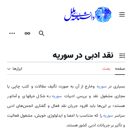
رش
ه
منوی اصلی
حتوا
جستجو
ظاهر
ابزارها
نقد ادبی در سوریه
تغییر وضعیت فهرست محتویات
صفحه
بحث
ابزارها
بسیاری در
سوریه
وخارج از آن به صورت تألیف مقالات و کتب چاپی یا
مجازی مشغول نقد و بررسی ادبیات
سوریه
به شکل حرفه­ای و آماتور
هستند؛ بر این‌‌‌‌ها باید افزود جریان نقد فعال و گفتاری انجمن‌‌‌‌های ادبی
سراسر
سوریه
را که متناسب با اعضا و ایدئولوژی خویش، مشغول فعالیت
و تأثیر بر جریانات ادبی کشور هستند.