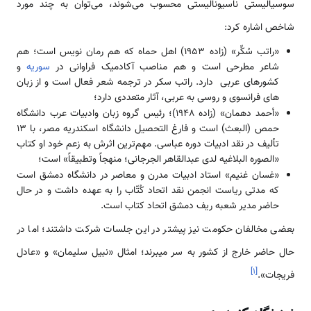
سوسیالیستی ناسیونالیستی محسوب ‌‌‌‌‌‌‌می‌شوند، ‌‌‌‌‌‌‌می‌توان به چند مورد
شاخص اشاره کرد:
‌‌‌‌‌‌‌«راتب سُکِّر» (زاده 1953) اهل حماه که هم رمان نویس ‌‌‌‌‌است؛ هم
شاعر مطرحی ‌‌‌‌‌است و هم مناصب آکادمیک فراوانی در
سوریه
و
کشور‌‌‌‌های عربی دارد. راتب سکر در ترجمه شعر فعال ‌‌‌‌‌است و از زبان­‌‌‌‌
های فرانسوی و روسی به عربی، آثار متعددی دارد؛
‌‌‌‌‌‌‌«أحمد دهمان» (زاده 1948)؛ رئیس گروه زبان وادبیات عرب دانشگاه
حمص (البعث) ‌‌‌‌‌است و فارغ التحصیل دانشگاه اسکندریه مصر، با 13
تألیف در نقد ادبیات دوره عباسی. مهم­‌‌‌‌‌‌‌ترین اثرش به زعم خود او کتاب
«الصوره البلاغیه لدى عبدالقاهر الجرجانی؛ منهجاً و‏تطبیقاً» ‌‌‌‌‌است؛
‌‌‌‌‌‌‌«غسان غنیم» ‌‌‌‌‌استاد ادبیات مدرن و معاصر در دانشگاه دمشق ‌‌‌‌‌است
که مدتی ریاست انجمن نقد اتحاد کُتّاب را به عهده داشت و در حال
حاضر مدیر شعبه ریف دمشق اتحاد کتاب ‌‌‌‌‌است.
بعضی مخالفان حکومت نیز پیشتر در این جلسات شرکت داشتند؛ اما در
حال حاضر خارج از کشور به سر می­برند؛ امثال «نبیل سلیمان» و «عادل
]
۱
[
فریجات».