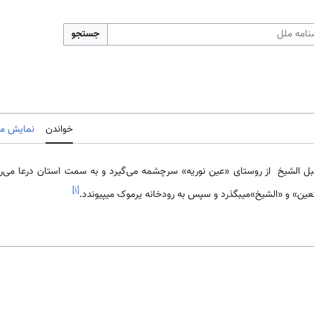
جستجو
خواندن
نمایش مب
جبل الشیخ از روستای «عین نوریه» سرچشمه می‌گیرد و به سمت استان درعا می‌رود
]
۱
[
ین» و «الشیخ»می­بگذرد و سپس به رودخانه یرموک می­پیوندد.