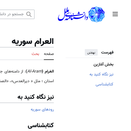
رش
ه
منوی اصلی
حتوا
العرام سوریه
فهرست
نهفتن
صفحه
بحث
بخش آغازین
العَرام (
Al-Aram
)
: از دامنه‌های 
نیز نگاه کنید به
استان ؛ مثل « دیرالعدس»، «الصنع
کتابشناسی
نیز نگاه کنید به
رودهای سوریه
کتابشناسی