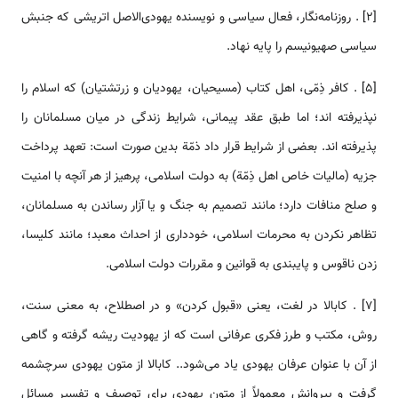
[2] . روزنامه‌نگار، فعال سیاسی و نویسنده یهودی‌الاصل اتریشی که جنبش
سیاسی صهیونیسم را پایه ‌‌نهاد.
[5] . کافر ذِمّی، اهل کتاب (مسیحیان، یهودیان و زرتشتیان) که اسلام را
نپذیرفته اند؛ اما طبق عقد پیمانی، شرایط زندگی در میان مسلمانان را
پذیرفته اند. بعضی از شرایط قرار داد ذمّة بدین صورت ‌‌‌است: تعهد پرداخت
جزیه (مالیات خاص اهل ذِمّة) به دولت اسلامی، پرهیز از هر آنچه با امنیت
و صلح منافات دارد؛ مانند تصمیم به جنگ و یا آزار رساندن به مسلمانان،
تظاهر نکردن به محرمات اسلامی، خودداری از احداث معبد؛ مانند کلیسا،
زدن ناقوس و پایبندی به قوانین و مقررات دولت اسلامی.
[7] . کابالا در لغت، یعنی «قبول کردن» و در اصطلاح، به معنی سنت،
روش، مکتب و طرز فکری عرفانی ‌‌‌است که از یهودیت ریشه گرفته و گاهی
از آن با عنوان عرفان یهودی یاد ‌‌‌‌‌‌‌‌‌‌می‌شود.. کابالا از متون یهودی سرچشمه
گرفت و پیروانش معمولاً از متون یهودی برای توصیف و تفسیر مسائل