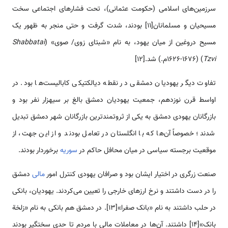
سرزمین­‌‌‌‌‌‌‌‌‌‌های اسلامی (حکومت عثمانی)، تحت فشار‌‌‌‌‌‌‌‌‌‌های اجتماعی سخت
مسیحیان و مسلمانان[11] بودند، شدت گرفت و حتی منجر به ظهور یک
مسیح دروغین از میان یهود، به نام «شبتای زوی/ صوی» (
Shabbatai
Tzvi
) (1626-1676م.) شد.[12]
تفاوت دیگر یهودیان دمشقی در نقطه دیالکتیکی کابالیست­‌‌‌‌‌‌‌‌‌‌ها بود. در
اواسط قرن نوزدهم، جمعیت یهودیان دمشق بالغ بر سی­هزار نفر بود و
بازرگانان یهودی دمشق به یکی از ثروتمند‌‌‌‌‌‌‌‌‌‌‌ترین بازرگانان شهر دمشق تبدیل
شدند؛ خصوصاً آن­‌‌‌‌‌‌‌‌‌‌ها که با انگلستان در تعامل بودند و از این جهت، از
موقعیت برجسته سیاسی در میان محافل حاکم در
سوریه
برخوردار بودند.
صنعت زرگری در اختیار ایشان بود و صرافان یهودی کنترل امور
مالی
دمشق
را در دست داشتند و نرخ ارز‌‌‌‌‌‌‌‌‌‌های خارجی را تعیین ‌‌‌‌‌‌‌‌‌‌می‌کردند. یهودیان، بانکی
در حلب داشتند به نام «بانک صفرا»[13]. در دمشق هم بانکی به نام «زلخة
بانک»[14] داشتند. آن‌‌‌‌‌‌‌‌‌‌ها در معاملات مالی با مردم تا حدی سختگیر بودند