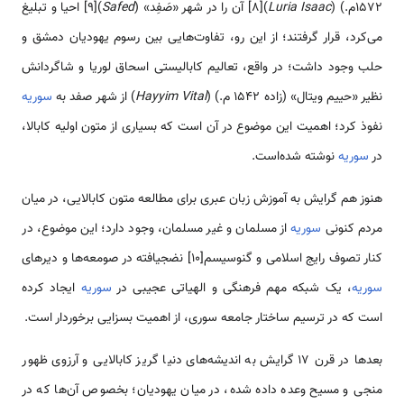
1572م.) (
Isaac
Luria
)[8] آن را در شهر «صَفِد» (
Safed
)[9] احیا و تبلیغ
‌‌‌‌‌‌‌‌‌‌می‌کرد، قرار گرفتند؛ از این رو، تفاوت‌‌‌‌‌‌‌‌‌‌هایی بین رسوم یهودیان دمشق و
حلب وجود داشت؛ در واقع، تعالیم کابالیستی اسحاق لوریا و شاگردانش
نظیر «حییم ویتال» (زاده 1542 م.) (
Hayyim Vital
) از شهر صفد به
سوریه
نفوذ کرد؛ اهمیت این موضوع در آن ‌‌‌است که بسیاری از متون اولیه کابالا،
در
سوریه
نوشته شده‌‌‌‌است.
هنوز هم گرایش به آموزش زبان عبری برای مطالعه متون کابالایی، در میان
مردم کنونی
سوریه
از مسلمان و غیر مسلمان، وجود دارد؛ این موضوع، در
کنار تصوف رایج اسلامی و گنوسیسم[10] نضج­یافته در صومعه­‌‌‌‌‌‌‌‌‌‌ها و دیر‌‌‌‌‌‌‌‌‌‌های
سوریه
، یک شبکه مهم فرهنگی و الهیاتی عجیبی در
سوریه
ایجاد کرده
‌‌‌است که در ترسیم ساختار جامعه سوری، از اهمیت بسزایی برخوردار ‌‌‌است.
بعد‌‌‌‌‌‌‌‌‌‌ها در قرن 17 گرایش به اندیشه­‌‌‌‌‌‌‌‌‌‌های دنیا گریز کابالایی و آرزوی ظهور
منجی و مسیح وعده داده شده، در میان یهودیان؛ بخصوص آن­‌‌‌‌‌‌‌‌‌‌ها که در