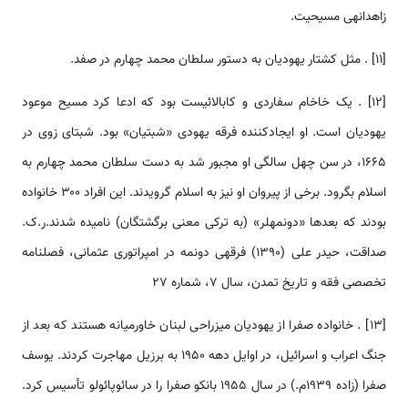
زاهدانه­­ی مسیحیت.
[11] . مثل کشتار یهودیان به دستور سلطان محمد ‌‌‌‌‌‌‌‌‌‌چهارم در صفد.
[12] . یک خاخام سفاردی و کابالائیست بود که ادعا کرد مسیح موعود
یهودیان ‌‌‌است. او ایجادکننده فرقه یهودی «شبتیان» بود. شبتای زوی در
۱۶۶۵، در سن چهل سالگی او مجبور شد به دست سلطان محمد ‌‌‌‌‌‌‌‌‌‌چهارم به
اسلام بگرود. برخی از پیروان او نیز به اسلام گرویدند. این افراد ۳۰۰ خانواده
بودند که بعد‌‌‌‌‌‌‌‌‌‌ها «دونمه­لر» (به ترکی معنی برگشتگان) نامیده شدند.ر.ک.
صداقت، حیدر علی (1390) فرقه­ی دونمه در امپراتوری عثمانی، فصل­نامه
تخصصی فقه و تاریخ تمدن، سال 7، شماره 27
[13] . خانواده صفرا از یهودیان میزراحی لبنان خاورمیانه هستند که بعد از
جنگ اعراب و اسرائیل، در اوایل دهه ۱۹۵۰ به برزیل ‌‌‌‌‌‌‌‌‌‌مهاجرت کردند. یوسف
صفرا (زاده 1939م.) در سال ۱۹۵۵ بانکو صفرا را در سائوپائولو تأسیس کرد.