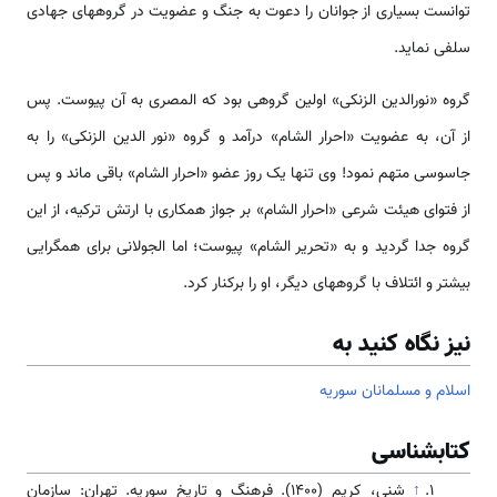
توانست بسیاری از جوانان را دعوت به جنگ و عضویت در گروه­های جهادی
سلفی نماید.
گروه «نورالدین الزنکی» اولین گروهی بود که المصری به آن پیوست. پس
از آن، به عضویت «احرار الشام» درآمد و گروه «نور الدین الزنکی» را به
جاسوسی متهم نمود! وی تنها یک روز عضو «احرار الشام» باقی ماند و پس
از فتوای هیئت شرعی «احرار الشام» بر جواز همکاری با ارتش ترکیه، از این
گروه جدا گردید و به «تحریر الشام» پیوست؛ اما الجولانی برای همگرایی
بیشتر و ائتلاف با گروه­های دیگر، او را برکنار کرد.
نیز نگاه کنید به
اسلام و مسلمانان سوریه
کتابشناسی
↑
شنی، کریم (۱۴۰۰). فرهنگ و تاریخ سوریه. تهران: سازمان