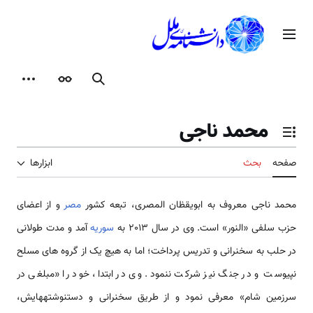
رش
ه
منوی اصلی
حتوا
جستجو
ظاهر
ابزارها
محمد ناجی
تغییر وضعیت فهرست محتویات
صفحه
بحث
ابزارها
محمد ناجی معروف به ابویقظان المصری، تبعه کشور
مصر
و از اعضای
حزب سلفی «النور» است. وی در سال 2013 به
سوریه
آمد و مدت طولانی
در حلب به سخنرانی و تدریس پرداخت؛ اما به هیچ یک از گروه های مسلح
نپیوست و در جنگ نیز شرکت ننمود. وی در ابتدا، خود را «مبلغی در
سرزمین شام» معرفی نمود و از طریق سخنرانی و دست­نوشته­هایش،