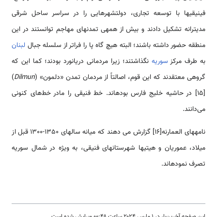
فینیقی­ها با توسعه تجاری، دولت­شهرهایی را در سراسر ساحل شرقی
مدیترانه تشکیل دادند و بیش از همه­ی تمدنهای مهاجم توانستند در این
منطقه حضور داشته باشند؛ البته هیچ گاه پا را فراتر از سلسله جبال
لبنان
به طرف مرکز
سوریه
نگذاشتند؛ زیرا مردمانی دریانورد بودند؛ کما این که
گروهی معتقدند که این قوم، اصالتاً از مردمان تمدن «دلمون» (
Dilmun
)
[15] در حاشیه خلیج فارس بوده­اند. خط فنیقی را مادر خط‌های کنونی
می‌دانند.
نامه­های العمارنه[16] گزارش می دهند که میانه سال­های 1350-1300 قبل از
میلاد، عموریان و هیتی­ها شهرستانهای فنیقی، به ویژه در شمال سوریه
تصرف نموده­اند.
این صفحه آخرین‌بار در ‏۱ مارس ۲۰۲۴ ساعت ‏۰۰:۴۸ ویرایش شده است.