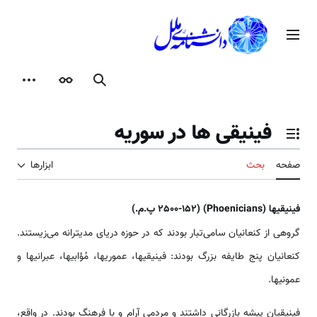
رش
ه
منوی اصلی
حتوا
جستجو
ظاهر
ابزارها
فینیقی ­ها در سوریه
تغییر وضعیت فهرست محتویات
صفحه
بحث
ابزارها
فینیقی­ها (Phoenicians) (2500-152 پ.م.)
گروهی از کنعانیان سامی‌تبار بودند که در حوزه دریای مدیترانه می‌زیستند.
کنعانیان پنج طایفه بزرگ بودند: فينيقي­ها، عموري­ها، مُؤابي­ها، عبراني­ها و
عموني­ها.
فینیقیان پیشه بازرگانی داشتند و مردمی آرام و با فرهنگ بودند. در واقع،