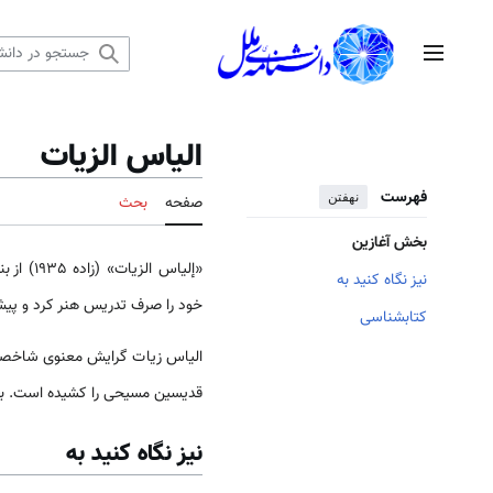
رش
ه
منوی اصلی
حتوا
الياس الزيات
فهرست
نهفتن
صفحه
بحث
بخش آغازین
«إلياس ا
نیز نگاه کنید به
خود را صرف تدریس هنر کرد و پیش از وفات 
کتابشناسی
الیاس زیات گرایش معنوی شاخصی
قدیسین مسیحی را کشیده است. بعض
نیز نگاه کنید به