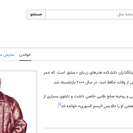
جستجو
خواندن
نمایش مب
لزيات» (زاده 1935) از بنیان­گذاران دانشکده هنرهای زیبای دمشق است که عمر
حافظ اسد، در سال 2000 بازنشسته شد.
 و روحیه صلح طلبی خاصی داشت و تابلوی بسیاری از
]
۱
[
ی او را «قدیس الرسم السوری» خوانده ­اند
.