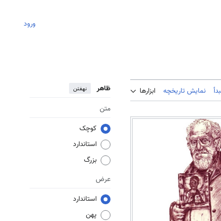
ورود
ظاهر
نهفتن
دأ
نمایش تاریخچه
ابزارها
متن
کوچک
استاندارد
بزرگ
عرض
استاندارد
پهن