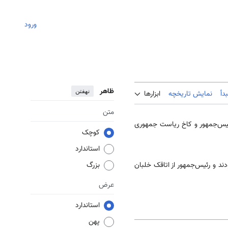
ورود
ظاهر
نهفتن
دأ
نمایش تاریخچه
ابزارها
متن
ئیس‌جمهور و کاخ ریاست جمهوری
کوچک
استاندارد
د و رئیس‌جمهور از اتاقک خلبان
بزرگ
عرض
استاندارد
پهن