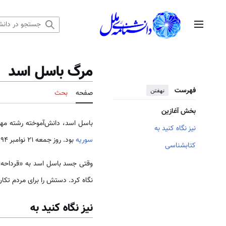
رش
ه
منوی اصلی
حتوا
مرگ باسل اسد
فهرست
نهفتن
صفحه
بحث
بخش آغازین
باسل اسد، دانش‌آموخته رشته مه
نیز نگاه کنید به
سوریه
بود. روز جمعه 21 نوامبر 1994 در حادثه تصادف اتومبیل در مسیر فرودگاه. کشته می­شود.
کتابشناسی
وقتی جسد باسل اسد به «قرداحه» 
نگاه کرد. دستش را برای مردم تکان
نیز نگاه کنید به