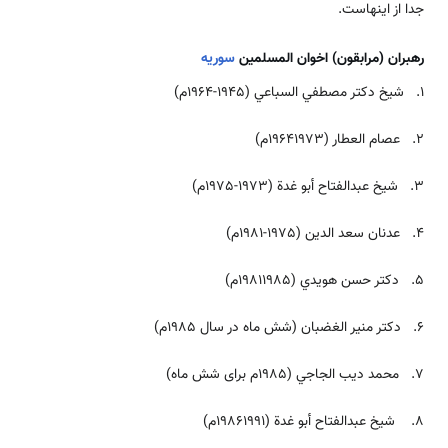
جدا از اینهاست‌.
رهبران (مرابقون) اخوان المسلمین
سوریه
1. شيخ دكتر مصطفي السباعي (1945-1964م)
2. عصام العطار (19641973م)
3. شيخ عبدالفتاح أبو غدة (1973-1975م)
4. عدنان سعد الدين (1975-1981م)
5. دكتر حسن هويدي (19811985م)
6. دكتر منير الغضبان (شش ماه در سال 1985م)
7. محمد ديب الجاجي (1985م برای شش ماه)
8. شيخ عبدالفتاح أبو غدة (19861991م)