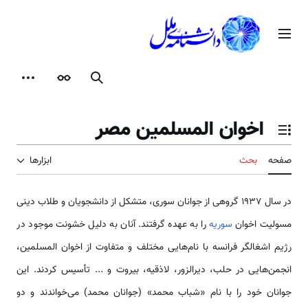
رش
ه
منوی اصلی
حتوا
جستجو
ظاهر
ابزارها
اخوان المسلمین مصر
تغییر وضعیت فهرست محتویات
صفحه
بحث
ابزارها
در سال ۱۹۳۷ گروهی از جوانان سوری، متشکل از دانشجویان و طلاب دینی
مسولیت اخوان
سوریه
را به عهده گرفتند. آنان به دلیل خشونت موجود در
رژیم اشغالگر فرانسه با نام‌هایی مختلف و متفاوت از اخوان المسلمین،
انجمن‌هایی در حلب، دیرالزور، لاذقیه، بیروت و ... تأسیس کردند. این
جوانان خود را با نام «شباب محمد» (جوانان محمد) می‌خواندند و دو