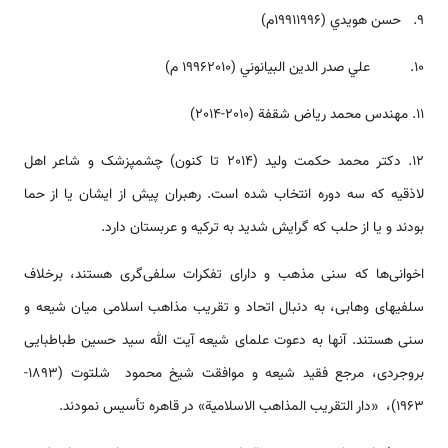
9. حسن هويدي (19911996م)
10. علي صدر الدين البيانوني (19962010 م)
11. مهندس محمد رياض شقفة (2010-2014)
12. دکتر محمد حکمت ولید (2014 تا کنون) چشم­پزشک و شاعر اهل
لاذقیه که سه دوره انتخاب شده است. رهبران پیش از ایشان یا از حما
بودند و یا از حلب که گرایش شدید به ترکیه و عربستان دارد.
اخوانی‌ها که سنی مذهب و دارای تفکرات سلفی‌گری هستند، برخلاف
سلفی­های وهابی، به دنبال اتحاد و تقریب مذاهب اسلامی میان شیعه و
سنی هستند. آنها به دعوت علمای شیعه آیت الله سید حسین طباطبایی
بروجردی، مرجع فقید شیعه و موافقت شیخ محمود شلتوت (1893-
1963)، «دار التقریب المذاهب الاسلامیة» در قاهره تأسیس نمودند.