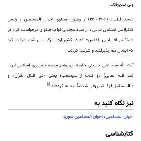
ولی نپذیرفتند.
«سید قطب» (1906-1966) از رهبران معنوی اخوان المسلمین و رئیس
کنفرانس اسلامی قدس، از سید مجتبی نواب صفوی درخواست کرد در
«المُؤتَمر الاسلامی للقدس» که در کشور اردن برگزار می شد، شرکت کند
که ایشان هم پذیرفتند و شرکت کردند.
آیت الله سید علی حسینی خامنه ­ای، رهبر معظم جمهوری اسلامی ایران
(مد ظله العالی) دو کتاب­ از سیدقطب؛ یعنی «فی ظلال القرآن» و
]
۱
[
« المستقبل لهذا الدین» را شخصاً ترجمه کرده‌اند.
نیز نگاه کنید به
اخوان المسلمین
،
اخوان المسلمین سوریه
کتابشناسی