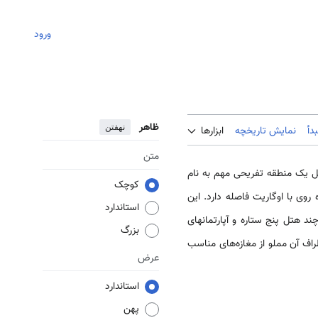
ورود
ظاهر
نهفتن
دأ
نمایش تاریخچه
ابزارها
متن
حال حاضر، شامل یک منطقه تفریحی مهم به نام
کوچک
وی با اوگاریت فاصله دارد. این
استاندارد
 هتل پنج ستاره و آپارتمان­های
بزرگ
ف آن مملو از مغازه‌های مناسب
عرض
استاندارد
پهن