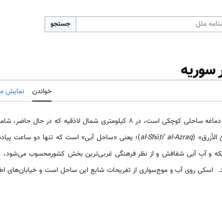
جستجو
 سوریه
خواندن
نمایش مب
)، دماغه ساحلی کوچکی است، در 8 کیلومتری شمال لاذقیه که در 
الأزرق» (
al-Shāṭiʼ al-Azraq
)؛ یعنی «ساحل آبی» است که تنها دو ساعت پیاده ر
که و آبِ آبی شفافش و از نظر فرهنگی غربی‌ترین بخش‌ کشورمحسوب می‌شود، چند
 اسکی روی آب و موج‌سواری از تفریحات شایع این ساحل است و خیابان‌های اطرا