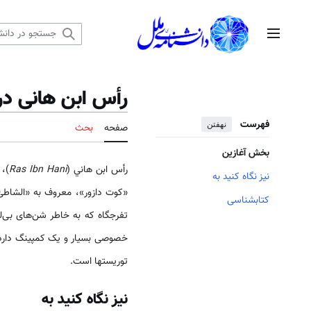
رش
ه
منوی اصلی
حتوا
رأس ابن هانی در
فهرست
نهفتن
صفحه
بحث
بخش آغازین
رأس ابن هاني (
Ras Ibn Hani
نیز نگاه کنید به
«کوت دازور»، معروف به «الشاطئ 
کتابشناسی
تفرجگاه که به خاطر شن‌های بی‌ل
خصوصی بسیار و یک کمپینگ دارد.
توریست­ها است.
نیز نگاه کنید به