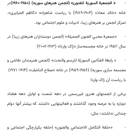
-
«
الجمعية السورية للفنون» (انجمن هنرهای سوریه) (1950-1960)
در
خانه «خالد معاذ» (1904-1989) با ریاست شاهزاده «کاظم الجزایری».
تمرکز انجمن بر هنرهای زیبا، ادبیات و علوم اجتماعی بود.
- «جمعية محبي الفنون الجميلة» (انجمن دوستداران هنرهای زیبا) در
سال 1952 در خانه مجسمه‌ساز «ژاک واردا» (1913-2006)
- « رابطة الفنّانين السوريّة للرسم والنحت» (انجمن هنرمندان نقاشی و
مجسمه سازی سوریه) (1956-1959) در خانه «صلاح الناشف» (1914- 1971)
با ریاست آن ژاک واردا
برخی از انجمن­های هنری غیررسمی در دهه شصت و اوایل دهه هفتاد
دوباره پا به عرصه وجود گذاشتند و فعالیت­هایی داشتند که بیشتر آن­ها دوام
چندانی نداشتند؛ مثل:
- «حلقة التكامل الاجتماعي والفنون» (حلقه یکپارچگی اجتماعی و