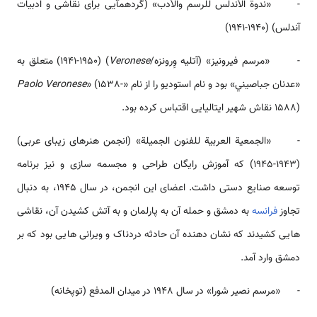
- «ندوة الأندلس للرسم والأدب» (گردهم­آیی برای نقاشی و ادبیات
آندلس) (1940-1941)
- «مرسم فیرونیز» (آتلیه وِرونزه/
Veronese
) (1941-1950) متعلق به
«عدنان جباصيني» بود و نام استودیو را از نام «
» (1538-
Paolo Veronese
1588) نقاش شهیر ایتالیایی اقتباس کرده بود.
- «الجمعية العربية للفنون الجميلة» (انجمن هنرهای زیبای عربی)
(1943-1945) که آموزش رایگان طراحی و مجسمه سازی و نیز برنامه
توسعه صنایع دستی داشت. اعضای این انجمن، در سال 1945، به دنبال
تجاوز
فرانسه
به دمشق و حمله آن به پارلمان و به آتش کشیدن آن، نقاشی
هایی کشیدند که نشان دهنده آن حادثه دردناک و ویرانی هایی بود که بر
دمشق وارد آمد.
- «مرسم نصیر شورا» در سال 1948 در میدان المدفع (توپخانه)