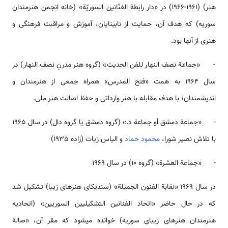
هنر) (1961-1966) در «دار رابطة الفنّانين السوريّة» (خانه انجمن هنرمندان
سوریه) که هدف آن، حمایت از نابینایان، آموزش و مراقبت فرهنگی و
هنری از آن­ها بود.
- «جماعة نصف النهار للفن الحديث» (گروه هنر مدرنِ نصف النهار) در
سال 1964 به همت «فتح المدرس» همراه جمعی از هنرمندان و
اندیشمندان؛ با هدف مقابله با هنر وارداتی و حفظ اصالت هنر ملی.
- «جماعة دمشق أو جماعة د.» (گروه دمشق یا گروه دال) در سال 1965
با تلاش نصیر شورا،
محمود حماد
و الیاس زیات (زاده 1935)
- «جماعة العشرة» (گروه 10) در سال 1969
در سال 1969 «نقابة الفنون الجميلة» (سندیکای هنرهای زیبا) تشکیل شد
که در حال حاضر «اتحاد الفنانين التشكيليين السوريين» (اتحادیه
هنرمندان هنرهای زیبای سوریه) خوانده می­شود که مقر آن، «صالة