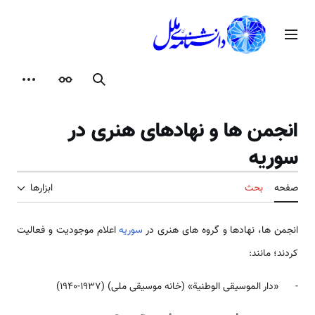
رش
ه
منوی اصلی
حتوا
جستجو
ظاهر
ابزارها
انجمن­ ها و نهادهای هنری در
سوریه
صفحه
بحث
ابزارها
انجمن­ ها، نهادها و گروه ­های هنری در
سوریه
اعلام موجودیت و فعالیت
کردند؛ مانند:
- «دار الموسيقى الوطنية» (خانه موسیقی ملی) (1937-1940)