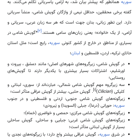
سوریه
همان­طور که پیش­تر بیان شد، به آرامی یاسریانی تکلم ‌‌‌‌‌‌می‌کنند. به
گفته برخی محققین، حداقل نیمی از واژگان گویش شامی، منشأ سریانی
دارد. این تطور زبانی، بدان جهت ‌‌‌‌‌است که هر سه زبان عربی، سریانی و
]
۲
[
آرامی، از یک خانواده؛ یعنی زبان­‌‌‌‌های سامی هستند.
*گویش شامی در
بسیاری از مناطق در خارج از کشور کنونی
سوریه
، رایج ‌‌‌‌‌است؛ مثل ‌‌‌‌‌استان
حاتای ترکیه، اردن، فلسطین و
لبنان
؛
در گویش شامی، زیرگروه­‌‌‌‌های شهر‌‌‌‌های اصلی؛ مانند دمشق ، بیروت و
اورشلیم، اشتراکات بسیار بیشتری با یکدیگر دارند تا گویش‌‌‌‌‌های
روستایی؛
سه زیرگرو­ه مهم گویش شامی شمالی، عبارت­‌‌‌‌‌‌‌‌‌‌‌‌اند از: سوری، لبنانی و
[1]
کلیکی (
Cilician
)
. گویش حلبی، بیشتر از گویش عراقی متأثر ‌‌‌‌‌است؛
زیرگونه­‌‌‌‌های گویش شامی جنوبی: اردنی و فلسطینی و در جنوب
سوریه
: حورانی (درعا)، جبلی (السویدا) و یَبرودی؛
زیرگونه­‌‌‌‌های گویش شامی مرکزی: حمصی و حَواضری (خماه)؛
زیرگونه­‌‌‌‌های گویش شامی غربی: جبلیی و ساحلی. گویش ساحلی
بسیار از گویش لبنانی متأثر ‌‌‌‌‌است؛
در شرق
سوریه
، گویش عراقی بیشتر واج دارد؛ با زیرگونه­‌‌‌‌های نجدی یا