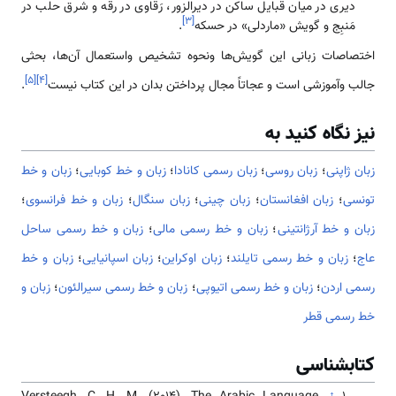
دیری در میان قبایل ساکن در دیرالزور، رَقاوی در رقه و شرق حلب در
]
۳
[
مَنبِج و گویش «ماردلی» در حسکه
.
اختصاصات زبانی این گویش­‌‌‌‌ها ونحوه تشخیص و‌‌‌‌‌استعمال آن­‌‌‌‌ها، بحثی
]
۵
[
]
۴
[
جالب وآموزشی ‌‌‌‌‌است و عجاتاً مجال پرداختن بدان در این کتاب نیست
.
نیز نگاه کنید به
زبان ژاپنی
؛
زبان روسی
؛
زبان رسمی کانادا
؛
زبان و خط کوبایی
؛
زبان و خط
تونسی
؛
زبان افغانستان
؛
زبان چینی
؛
زبان سنگال
؛
زبان و خط فرانسوی
؛
زبان و خط آرژانتینی
؛
زبان و خط رسمی مالی
؛
زبان و خط رسمی ساحل
عاج
؛
زبان و خط رسمی تایلند
؛
زبان اوکراین
؛
زبان اسپانیایی
؛
زبان و خط
رسمی اردن
؛
زبان و خط رسمی اتیوپی
؛
زبان و خط رسمی سیرالئون
؛
زبان و
خط رسمی قطر
کتابشناسی