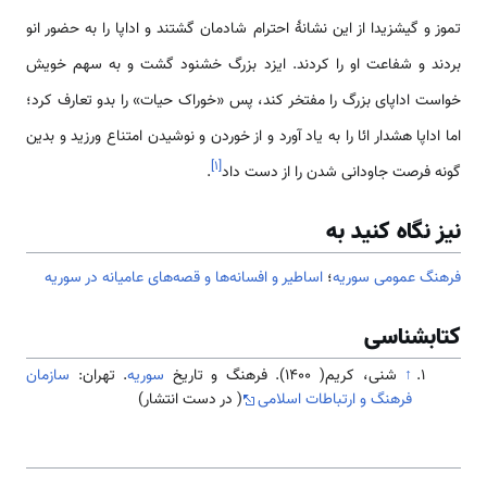
تموز و گیشزیدا از این نشانۀ احترام شادمان گشتند و اداپا را به حضور انو
بردند و شفاعت او را کردند. ایزد بزرگ خشنود گشت و به سهم خویش
خو‌‌‌‌‌‌‌‌‌است اداپای بزرگ را مفتخر کند، پس «خوراک حیات» را بدو تعارف کرد؛
اما اداپا هشدار ائا را به یاد آورد و از خوردن و نوشیدن امتناع ورزید و بدین
]
۱
[
گونه فرصت جاودانی شدن را از دست داد
.
نیز نگاه کنید به
فرهنگ عمومی سوریه
؛
اساطیر و افسانه‌ها و قصه‌های عامیانه در سوریه
کتابشناسی
↑
شنی، کریم( 1400). فرهنگ و تاریخ
سوریه
. تهران:
سازمان
فرهنگ و ارتباطات اسلامی
( در دست انتشار)