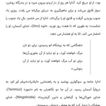
بود، از او دریغ کرد. آداپا هر روز از دژ اریدو بیرون می­زد و در بندرگاه روشن،
سوار قایق ‌‌‌‌‌‌‌‌‌‌‌می‌شد و برای ماهیگیری به دریای بیکرانه می رفت. روزی باد
جنوب وزیدن گرفت و قایق او را برگرداند. اداپا از سر خشم، بالِ باد جنوب را
شکست؛ به طوری که تا هفت روز نوزید. «انو» (Anu)، خدای آسمان، او را
احضار می کند. ائا به او هشدار می دهد:
«هنگامی که به پیشگاه انو رسیدی، برای تو نان
مرگ خواهند آورد، و تو نباید از آن بخوری.آن‌‌‌‌‌‌‌‌ها
برای تو آب مرگ خواهند آورد، و تو نباید از آن
بنوشی.»
اداپا جامه ی سوگواری پوشید و به راهنمایی «ایلابرات»پیام آور انو، به
دروازۀ آسمان رسید. در آن جا دو نگاهبان به نام «تموز» (Tammuz)،
خدای خوراکی‌‌‌‌‌‌‌‌‌‌‌‌‌‌ها و گیا‌‌‌‌‌‌‌‌هان و «نین گیشزیدا» (Ningishzida)، خدای
پوشاک را دیدار کرد که به محض دیدنش پرسیدند: