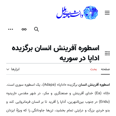
رش
ه
منوی اصلی
حتوا
جستجو
ظاهر
ابزارها
اسطوره آفرینش انسان برگزیده
اداپا در سوریه
تغییر وضعیت فهرست محتویات
صفحه
بحث
ابزارها
اسطوره آفرینش انسان
برگزیده «اداپا» (Adapa)، یک اسطوره سوری است.
«اِئا» (Ea) خدای آفرینش و صنعتگری و مکر، در شهر مقدس «اِریدو»
(Eridu) در جنوب بین­‌النهرین، آداپا را آفرید تا بر انسان فرمانروایی کند و
بدو خردی بزرگ و درایتی تمام بخشید، تن‌‌‌‌‌‌‌‌ها جاودانگی را که ویژۀ ایزدان