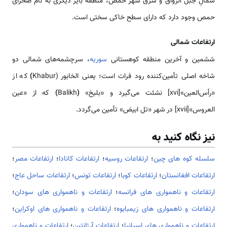
شمالِ جبل الرواق و شرق شهر حمص، منطقه بایر دیگری به نام صحرای
حمص وجود دارد که دارای سطح خاکی سختی است.
ارتفاعات شمالی
ششمین و آخرین منطقه کوهستانی
سوریه
، سرچشمه‌های شمالی دو
شاخه اصلی تأمین‌کننده رود فرات است؛ یعنی الخابور (Khabur
)
که از
«رأس‌العین»[xvi] نشئت می‌گیرد و «بلیخ»
(
Balikh
)
که از «عین
العروس»[xvii] در شهر «تل ابیض» تأمین می‌گردد.
نیز نگاه کنید به
سلسله کوه های چین
؛
ارتفاعات روسیه
؛
ارتفاعات کانادا
؛
ارتفاعات مصر
؛
ارتفاعات افغانستان
؛
ارتفاعات کوبا
؛
ارتفاعات تونس
؛
ارتفاعات ساحل عاج
؛
ارتفاعات و ناهمواری های فرانسه
؛
ارتفاعات و ناهمواری های سودان
؛
ارتفاعات و ناهمواری های زیمبابوه
؛
ارتفاعات و ناهمواری های اوکراین
؛
ارتفاعات و ناهمواری های اسپانیا
؛
ارتفاعات آرژانتین
؛
ارتفاعات و ناهمواری