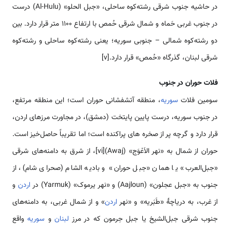
در حاشیه جنوب شرقی رشته‌كوه ساحلی، «جبل الحلو» (Al-Hulu) درست
در جنوب غربی حَماه و شمال شرقی حُمص با ارتفاع 1100 متر قرار دارد. بین
دو رشته‌كوه شمالی – جنوبی سوریه؛ یعنی رشته‌كوه ساحلی و رشته‌كوه
شرقی لبنان، گذرگاه «حُمص» قرار دارد.[v]
فلات حوران در جنوب
سومین فلات
سوریه
، منطقه آتش­فشانی حوران است؛ این منطقه مرتفع،
در جنوب سوریه، درست پایین پایتخت (دمشق)، در مجاورت مرزهای اردن،
قرار دارد و گرچه پر از صخره های پراکنده است؛ اما تقریباً حاصل‌خیز است.
حوران از شمال به «نهر الاَعْوَج» (Awaj)[vi]، از شرق به دامنه‌های شرقی
«جبل‌العرب» یا همان «جبل حوران» و بادیه الشام (صحرای شام)، از
جنوب به «جبل عجلون» (Aajloun) و «نهر یرموک» (Yarmuk) در
اردن
و
از غرب، به دریاچۀ «طَبَریه» و «نهر
اردن
» و از شمال غربی، به دامنه‌های
جنوب شرقی جبل‌الشیخ یا جبل حِرمون که در مرز
لبنان
و
سوریه
واقع