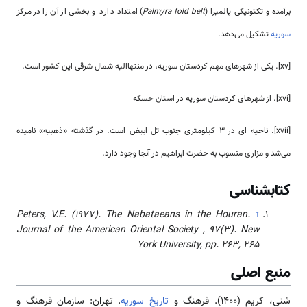
برآمده و تکتونیکی پالمیرا (
Palmyra fold belt
) امتداد دارد و بخشی از آن را در مرکز
سوریه
تشکیل می‌دهد.
[xv]. یکی از شهرهای مهم کردستان سوریه، در منتها‌الیه شمال شرقی این کشور است.
[xvi]. از شهرهای کردستان سوریه در استان حسکه
[xvii]. ناحیه ­ای در 3 کیلومتری جنوب تل ابیض است. در گذشته «ذهبیه» نامیده
می‌شد و مزاری منسوب به حضرت ابراهیم در آنجا وجود دارد.
کتابشناسی
Peters, V.E. (1977). The Nabataeans in the Houran.
↑
Journal of the American Oriental Society , 97(3). New
York University, pp. 263, 265
منبع اصلی
شنی، کریم (۱۴۰۰). فرهنگ و
تاریخ سوریه
. تهران: سازمان فرهنگ و