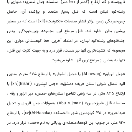
ناپیوسته­ و کم ارتفاع (کمتر از 1000 متر) سلسله جبال تدمریه؛ متوازی با
رشته‌كوه لبنان است که قلل بسیار متعدد و پراکنده آن، حاصل
چین‌خوردگی زمین براثر فشار صفحات «تکتونیک»[xiii] است که در سطور
پیشین بدان اشاره شد. قلل مرتفع این مجموعه چین‌خوردگی؛ یعنی
چندقلوهای رشته‌كوه لبنان، در امتداد آخرین خط کوهستانی موازی این
مجموعه که کشیده‌ترین آن­ها نیز هست، قرار دارد و به جهت کثرت این قلل،
تنها به بعضی از مرتفع‌ترین آن­ها اشاره می‌شود:
«جبل الرواق» (Al ruwaq) یا «جبل الشرقی» با ارتفاع 975 متر در منتهی
الیه شمال شرقی استان «ریف دمشق»، «جبل البِشری» (Bishri)[xiv] با
ارتفاع 825 متر، در سه راهی تقاطع استان‌های حمص، دیر الزور و رقه ،
سلسله قلل «ابورُجمین» (Abu rujmain) به‌موازات جبل الرواق و «جبل
عبدالعزیز» در 35 کیلومتری شهر «الحسکه» (Al-Hasaka)[xv]، با ارتفاع
920 متر. در جنوب این کوه‌ها،منطقه‌ای بیابانی به نام «حمد» قرار دارد. در