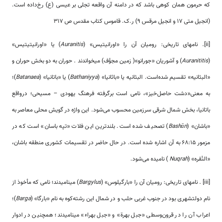
که حرمون همان کوهی باشد که در دامنه آن واقعه تجلی بر عیسی (ع) رخ‌داده است.
(انجیل متی 17 و انجیل مرقس 9) ر.ک. قاموس کتاب مقدس ص 317
[ii]. نام­های تاریخی: رومیان آن را «اورانیتیس» (
Auranitis
) یا «اورانیتیتیس»
(
Auranititis
) و آشوریان «جورانو»( زمین مجوَّف) میخواندند . حوران به دو بخش حوران و
«البثانیه» تقسیم شده‌است. البثانیه یا «باثانیا» (
Bathaniyya
) یا «باتانیا» (
Batanaea
)؛
به معنی«دشت حاصل‌خیز»، نامی است برگرفته فرهنگ یهودی – مسیحی؛ درواقع
باتانیا، بخش شمال شرقی سرزمین محسوب می‌شود. این واژه در گویش محلی معاصر به
«باشان» (
Bashān
) تصحیف شده است. بلندترین این فلات «تپه باسان» است که در
مزمور 68:15 به آن اشاره شده است. در حال حاضر در تقسیمات کشوری منطقه باشان،
«النُقره» (
Nuqrah
) نامیده می‌شود.
[iii] . نام­های تاریخی: رومیان آن را «بارگیلوس» (
Bargylus
) مینامیدند؛ نامی که مأخوذ از
نام دولت­شهری بود در جنوب غربی حلب و در شمال این رشته‌كوه به نام «بارگا» (
Barga
)؛
اعراب آن را در قرون‌وسطی «جبل بهرة» و «جبل بهراء» مینامیدند؛ همچنین در ادوار