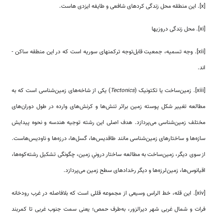
[x]. این منطقه محل زندگی کردهای شافعی و طایفه ایزدی هاست.
[xi]. محل زندگی دروزیها
[xii]. وجه تسمیه، جمعیت قابل‌توجه ترکمن­های سوریه است که در این منطقه ساکن ­
اند.
[xiii]. زمین‌ساخت یا تکتونیک (
Tectonics
) یکی از شاخه‌های زمین‌شناسی است که به
مطالعه تغییر شکل پوسته زمین براثر تنش‌ها و کرنش‌های وارده در طول دوران‌های
مختلف زمین‌شناسی می‌پردازد. هدف اصلی این رشته توجیه هندسه و نحوه پیدایش
سازه‌ها و ساختارهای زمین‌شناسی مانند طاقدیس‌ها، گسل‌ها، درزه‌ها و ناودیس‌هاست.
از سوی دیگر، زمین‌ساخت به مطالعه ساختار درونیِ زمین، چگونگی تشکیل رشته‌كوه‌ها،
اقیانوس‌ها، زمین‌لرزه‌ها و دیگر رخدادهای سطح زمین می‌پردازد.
[xiv]. این قله، خط الراس وسیعی از مجموعه قللی است که بلافاصله در غرب رودخانه
فرات و شمال غربی شهر دیرالزور، به‌طرف حمص؛ یعنی سمت جنوب غربی تا کمربند