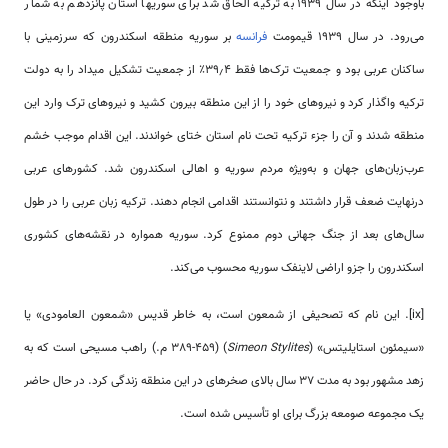
باوجود اینکه در سال ۱۹۳۹ به ترکیه الحاق شد برای سوریها استان پانزدهم به شمار
می‌رود. در سال ۱۹۳۹ قیمومت
فرانسه
بر سوریه منطقه اسکندرون که سرزمینی با
ساکنان عربی بود و جمعیت ترک‌ها فقط ۳۹٫۴٪ از جمعیت تشکیل میداد را به دولت
ترکیه واگذار کرد و نیروهای خود را از این منطقه بیرون کشید و نیروهای ترک وارد این
منطقه شدند و آن را جزء ترکیه تحت نام استان ختای خواندند. این اقدام موجب خشم
عرب‌زبان‌های جهان و به‌ویژه مردم سوریه و اهالی اسکندرون شد. کشورهای عربی
درنهایت ضعف قرار داشتند و نتوانستند اقدامی انجام دهند. ترکیه زبان عربی را در طول
سال‌های بعد از جنگ جهانی دوم ممنوع کرد. سوریه همواره در نقشه‌های کشوری
اسکندرون را جزو اراضی لاینفک سوریه محسوب می‌کند.
[ix]. این نام که تصحیفی از شمعون است، به خاطر قدیس «شمعون العامودی» یا
«سیمئون استایلیتس» (
Simeon Stylites
) (389-459 م.) راهب مسیحی است که به
زهد مشهور بود به مدت 37 سال بالای صخره­ای در این منطقه زندگی کرد. در حال حاضر
یک مجموعه صومعه بزرگ برای او تأسیس شده است.