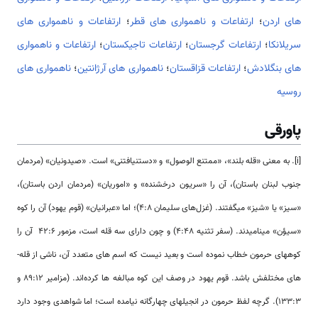
های اردن
؛
ارتفاعات و ناهمواری های قطر
؛
ارتفاعات و ناهمواری های
سریلانکا
؛
ارتفاعات گرجستان
؛
ارتفاعات تاجیکستان
؛
ارتفاعات و ناهمواری
های بنگلادش
؛
ارتفاعات قزاقستان
؛
ناهمواری های آرژانتین
؛
ناهمواری های
روسیه
پاورقی
[i]. به معنی «قله بلند»، «ممتنع الوصول» و «دست­نیافتنی» است. «صیدونیان» (مردمان
جنوب لبنان باستان)، آن را «سریون درخشنده» و «اموریان» (مردمان اردن باستان)،
«سیز» یا «شیز» میگفتند. (غزل‌های سلیمان 4:8)؛ اما «عبرانیان» (قوم یهود) آن را کوه
«سیؤن» مینامیدند. (سفر تثنیه 4:48) و چون دارای سه قله است، مزمور 42:6 آن را
کوههای حرمون خطاب نموده است و بعید نیست که اسم ­های متعدد آن، ناشی از قله­
های مختلفش باشد. قوم یهود در وصف این کوه مبالغه­ ها کرده‌اند. (مزامیر 89:12 و
133:3). گرچه لفظ حرمون در انجیل­های چهارگانه نیامده است؛ اما شواهدی وجود دارد