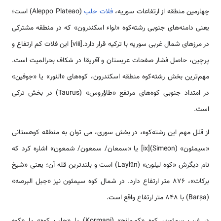
چهارمین منطقه از ارتفاعات سوریه،
فلات حلب
(Aleppo Plateao) است؛
یعنی دامنه‌های جنوبی رشته‌كوه «لواء اسکندرون» که در منطقه مشترکی
در مرزهای شمال غربی سوریه با ترکیه قرار دارد.[viii] این فلات کم ارتفاع و
پرچین، حاصل فشار صفحات عربستان و آفریقا در شکاف بحرالمیت است.
مهم‌ترین بخش رشته‌كوه منطقه اسکندرون، کوه‌های «النور» یا «جوفین»
در امتداد جنوبی کوه‌های مرتفع «طاؤروس» (Taurus) در بخش ترکی
است.
از قلل مهم این رشته‌كوه، در بخش سوری، می توان به منطقه کوهستانی
«سیمئون» (Simeon)[ix] یا «سمعان/ سمعون/ شمعون» اشاره کرد که
نام دیگرش «کوه لیلون» (Laylūn) است و بلندترین قله آن؛ یعنی «شیخ
برکات»، 876 متر ارتفاع دارد. در شمال کوه سیمئون نیز «جبل البرصه»
(Barṣa) با 848 متر ارتفاع واقع است.
در غرب سمئون، کوه «کورمانج» (Kormanj) یا «حلب کوه» یا «کوه