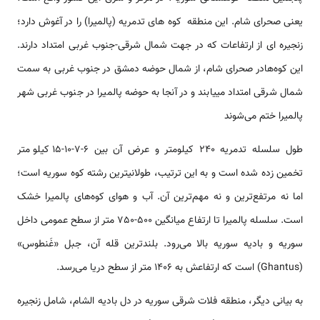
یعنی صحرای شام. این منطقه کوه های تدمریه (پالمیرا) را در آغوش دارد؛
زنجیره ای از ارتفاعات که در جهت شمال شرقی-جنوب غربی امتداد دارند.
این کوه‌هادر صحرای شام، از شمال حوضه دمشق در جنوب غربی به سمت
شمال شرقی امتداد مییابند و در آنجا به حوضه پالمیرا در جنوب غربی شهر
پالمیرا ختم می‌شوند
طول سلسله تدمریه 240 کیلومتر و عرض آن بین 6-7-10-15 کیلومتر
تخمین زده شده است و به این ترتیب، طولانیترین رشته کوه سوریه است؛
اما نه مرتفع‌ترین و نه مهم‌ترین آن. آب و هوای کوه‌های پالمیرا خشک
است. سلسله پالمیرا تا ارتفاع میانگین ​​500-750 متر از سطح عمومی داخل
سوریه و بادیه سوریه بالا می‌رود. بلندترین قله آن، جبل «غَنطوس»
(Ghantus) است که ارتفاعش به 1406 متر از سطح دریا می‌رسد.
به بیانی دیگر، منطقه فلات شرقی سوریه در دل بادیه الشام، شامل زنجیره