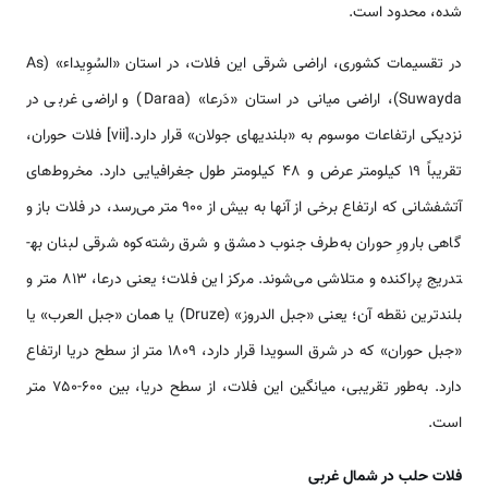
شده، محدود است.
در تقسیمات کشوری، اراضی شرقی این فلات، در استان «السُوِیداء» (As
Suwayda)، اراضی میانی در استان «دَرعا» (Daraa) و اراضی غربی در
نزدیکی ارتفاعات موسوم به «بلندیهای جولان» قرار دارد.[vii] فلات حوران،
تقریباً 19 کیلومتر عرض و 48 کیلومتر طول جغرافیایی دارد. مخروط‌های
آتشفشانی که ارتفاع برخی از آنها به بیش از 900 متر می‌رسد، در فلات باز و
گاهی بارورِ حوران به‌طرف جنوب دمشق و شرق رشته‌كوه شرقی لبنان به­
تدریج پراکنده و متلاشی می‌شوند. مرکز این فلات؛ یعنی درعا، 813 متر و
بلندترین نقطه آن؛ یعنی «جبل الدروز» (Druze) یا همان «جبل العرب» یا
«جبل حوران» که در شرق السویدا قرار دارد، 1809 متر از سطح دریا ارتفاع
دارد. به‌طور تقریبی، میانگین این فلات، از سطح دریا، بین ۶۰۰-۷۵۰ متر
است.
فلات حلب در شمال غربی