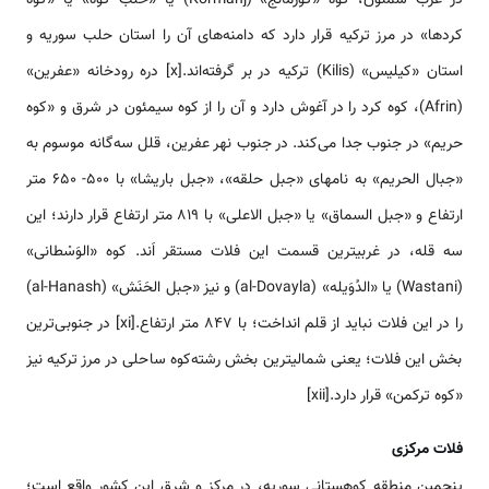
کردها» در مرز ترکیه قرار دارد که دامنه‌های آن را استان حلب سوریه و
استان «کیلیس» (Kilis) ترکیه در بر گرفته‌اند.[x] دره رودخانه «عفرین»
(Afrin)، کوه کرد را در آغوش دارد و آن را از کوه سیمئون در شرق و «کوه
حریم» در جنوب جدا می‌کند. در جنوب نهر عفرین، قلل سه‌گانه موسوم به
«جبال الحریم» به نام­های «جبل حلقه»، «جبل باریشا» با 500- 650 متر
ارتفاع و «جبل السماق» یا «جبل الاعلی» با 819 متر ارتفاع قرار دارند؛ این
سه قله، در غربی­ترین قسمت این فلات مستقر اَند. کوه «الوَسْطانی»
(Wastani) یا «الدُوَیله» (al-Dovayla) و نیز «جبل الحَنَش» (al-Hanash)
را در این فلات نباید از قلم انداخت؛ با 847 متر ارتفاع.[xi] در جنوبی‌ترین
بخش این فلات؛ یعنی شمالیترین بخش رشته‌كوه ساحلی در مرز ترکیه نیز
«کوه ترکمن» قرار دارد.[xii]
فلات مرکزی
پنجمین منطقه کوهستانی سوریه، در مرکز و شرق این کشور واقع است؛