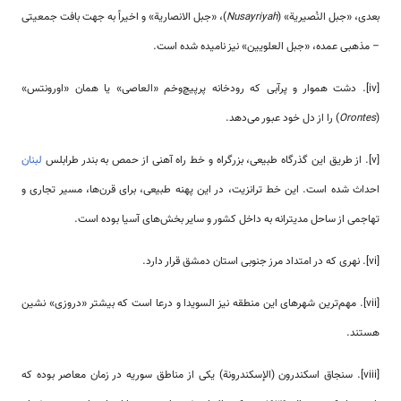
بعدی، «جبل النُصیریة» (
Nusayriyah
)، «جبل الانصاریة» و اخیراً به جهت بافت جمعیتی
– مذهبی عمده، «جبل العلویین» نیز نامیده شده است.
[iv]. دشت هموار و پرآبی که رودخانه پرپیچ‌وخم «العاصی» یا همان «اورونتس»
(
Orontes
) را از دل خود عبور می‌دهد.
[v]. از طریق این گذرگاه طبیعی، بزرگراه و خط راه ­آهنی از حمص به بندر طرابلس
لبنان
احداث شده است. این خط ترانزیت، در این پهنه طبیعی، برای قرن‌ها، مسیر تجاری و
تهاجمی از ساحل مدیترانه به داخل کشور و سایر بخش‌های آسیا بوده است.
[vi]. نهری که در امتداد مرز جنوبی استان دمشق قرار دارد.
[vii]. مهم‌ترین شهرهای این منطقه نیز السویدا و درعا است که بیشتر «دروزی» نشین
هستند.
[viii]. سنجاق اسکندرون (الإسكندرونة) یکی از مناطق سوریه در زمان معاصر بوده که