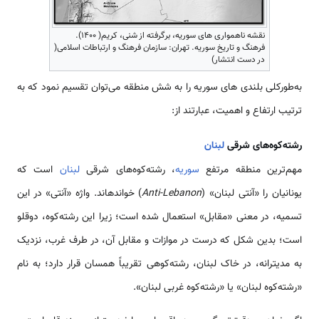
نقشه ناهمواری های سوریه، برگرفته از شنی، کریم( 1400).
فرهنگ و تاریخ سوریه. تهران: سازمان فرهنگ و ارتباطات اسلامی(
در دست انتشار)
به‌طورکلی بلندی های سوریه را به شش منطقه می‌توان تقسیم نمود که به
ترتیب ارتفاع و اهمیت، عبارت­ند از:
رشته‌كوه‌های شرقی
لبنان
مهم‌ترین منطقه مرتفع
سوریه
، رشته‌كوه‌های شرقی
لبنان
است که
یونانیان را «آنتی لبنان» (
Anti-Lebanon
) خوانده­اند. واژه «آنتی» در این
تسمیه، در معنی «مقابل» استعمال شده است؛ زیرا این رشته‌كوه، دوقلو
است؛ بدین شکل که درست در موازات و مقابل آن، در طرف غرب، نزدیک
به مدیترانه، در خاک لبنان، رشته‌كوهی تقریباً همسان قرار دارد؛ به نام
«رشته‌كوه لبنان» یا «رشته‌كوه غربی لبنان».