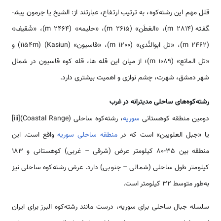
قلل مهم این رشته‌كوه، به ترتیب ارتفاع، عبارت­ند از: الشیخ یا حِرمون پیش­
گفته (2814 m)، «العَطَن» (2615 m)، «حلیمه» (2464 m)، «شَقیف»
(2462 m)، «تل ابوالنَّدی» (1200 m)، «قاسیون» (Kasiun) (1154m) و
«تل المانع» (1089 m)؛ از میان این قله ­ها، قله کوه قاسیون در شمال
شهر دمشق، شهرت، چشم ­نوازی و اهمیت بیشتری دارد.
رشته‌كوه‌های ساحلی مدیترانه در غرب
دومین منطقه کوهستانی
سوریه
، رشته‌كوه ساحلی (Coastal Range)[iii]
یا «جبل العلویین» است که در
منطقه ساحلی سوریه
واقع است. این
منطقه بین 35-80 کیلومتر عرض (شرقی – غربی) کوهستانی و 183
کیلومتر طول ساحلی (شمالی – جنوبی) دارد. عرض رشته‌كوه ساحلی نیز
به‌طور متوسط 32 کیلومتر است.
سلسله جبال ساحلی برای سوریه، درست مانند رشته‌كوه البرز برای ایران