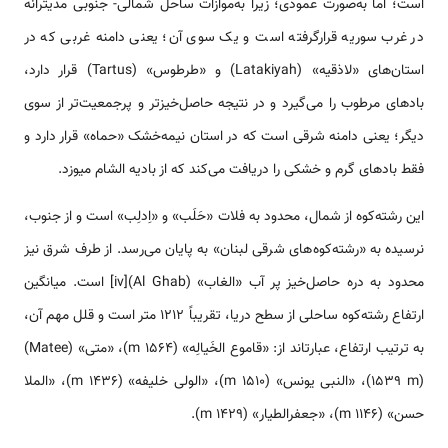
است؛ اما به‌صورت عمودی؛ زیرا به‌موازات ساحل شمالی- جنوبی مدیترانه
در غرب سوریه قرارگرفته است و یک سوی آن؛ یعنی دامنه‌ غربی که در
استان‌های «لاذقیه» (Latakiyah) و «طرطوس» (Tartus‎) قرار دارد،
بادهای مرطوب را می‌گیرد و در نتیجه حاصل‌خیزتر و پرجمعیت‌تر از سوی
دیگر؛ یعنی دامنه‌ شرقی است که در استان نیمه‌خشک «حماه» قرار دارد و
فقط بادهای گرم و خشکی را دریافت می‌کند که از بادیه الشام میوزد.
این رشته‌كوه از شمال، محدود به فلات «حَلَب» و «اِدلِب» است و از جنوب،
نرسیده به «رشته‌كوه‌های شرقی لبنان» به پایان می‌رسد. از طرف شرق نیز
محدود به دره حاصل‌خیز پر آب «الغاب» (Al Ghab)[iv] است. میانگین
ارتفاع رشته‌كوه ساحلی از سطح دریا، تقریباً 1212 متر است و قلل مهم آن،
به ترتیب ارتفاع، عبارت­اند از: «قاموع الخَیالِه» (1564 m)، «متی» (Matee)
(1539 m)، «النبی یونس» (1510 m)، «الولی خلیفه» (1436 m)، «الملا
حسن» (1146 m)، «جعفرالطیار» (1429 m).