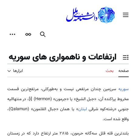
رش
ه
منوی اصلی
حتوا
جستجو
ظاهر
ابزارها
ارتفاعات و ناهمواری های سوریه
تغییر وضعیت فهرست محتویات
صفحه
بحث
ابزارها
سوریه
سرزمین چندان مرتفعی نیست و به‌طورکلی، مرتفع‌ترین قسمت
مخروط پراکنده آن، «جبل الشیخ» یا «حِرمون» (Hermon) [i]، در منتها‌الیه
جنوبیِ «رشته‌كوه شرقی
لبنان
» یا همان «جبال القلمون» (Qalamun)،
واقع شده است.
بلندترین قله قلل سه‌گانه حرمون، 2815 متر ارتفاع دارد که در زمستان