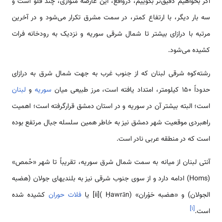
اگر بخواهیم دقیق‌تر بگوییم، درواقع، این عارضه متوازی، چند قلو است و
سه بار دیگر، با ارتفاع کمتر، در سمت مشرق تکرار می‌شود و در آخرین
مرتبه با درازای بیشتر تا شمال شرقی سوریه و نزدیک به رودخانه فرات
کشیده می‌شود.
رشته‌كوه شرقی لبنان که از جنوب غرب به جهت شمال شرق به درازای
حدوداً ۱۵۰ کیلومتر، امتداد یافته است، مرز طبیعی میان
سوریه
و
لبنان
است؛ البته بیشتر آن در سوریه و در استان دمشق قرارگرفته است؛ اهمیت
راهبردی موقعیت شهر دمشق نیز به خاطر همین سلسله جبال مرتفع بوده
است که در منطقه عربی نادر است.
آنتی لبنان از میانه به سمت شمال شرق سوریه، تقریباً تا شهر «حُمص»
(Homs) ادامه دارد و از سوی جنوب شرقی نیز به بلندیهای جولان (هضبه
الجولان) و «هضبه حَوْران» (Ḥawrān )[ii] یا
فلات حوران
کشیده شده
]
۱
[
است.