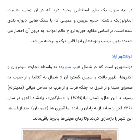
در تپه موزان یک بنای استثنایی وجود دارد که در آن زمان، اهمیت
ایدئولوژیک داشت؛ حفره عریض و عمیقی که با سنگ هایی دیواره بندی
شده است. بر اساس عقاید حوریه ارواح عالم اموات، به درون آن احضار می
شدند؛ بدین ترتیب زمزمه‌های آنها قابل درک و ترجمه می‌شد.
دولت­شهر ابلا
دولت­شهری است که در شمال غرب
سوریه
؛ به واسطه تجارت سومریان و
اکدی‌ها، ظهور یافت و سپس گستره آن از شمال به آنتالیا و از جنوب به
صحرای سینا و از شرق به جلگه فرات و از غرب به ساحل میانی (مدیترانه)
رسید. با این حال، تمدن ابلا(
Ebla
) را «سارگون»، پادشاه اکدی در سال
۲۲۶۰ قبل از میلاد از به پایان رساند؛ اما آموری ها (عموریان) بعد از قرن‌ها
این شهر را بازسازی کردند وتا زمان هیتی‌ها پابرجا باقی‌ماند.