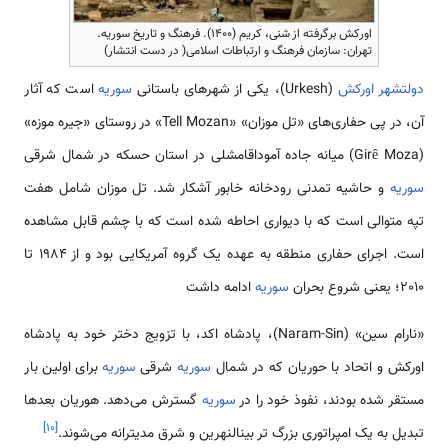
اورکش برگرفته از شنی، کریم (۱۴۰۰). فرهنگ و تاریخ سوریه.
تهران: سازمان فرهنگ و ارتباطات اسلامی( در دست انتشار)
دولت­شهر اورکش
(Urkesh)، یکی از شهرهای باستانی
سوریه
است که آثار
آن، در پی حفاری‌های «تل موزان» «Tell Mozan» در روستای «جیره موزه»
(Girê Moza) میانه جاده آموداقامشلی در استان حسکه در شمال شرقی
سوریه
و حاشیه تمدنی رودخانه خابور آشکار شد. تل موزان شامل هفت
تپه متوالی است که با دیواری احاطه شده است که با چشم قابل مشاهده
است. اجرای حفاری منطقه به عهده یک گروه آمریکایی بود و از 1984 تا
2010؛ یعنی شروع بحران
سوریه
ادامه داشت
«نارام سین» (Naram-Sin)، پادشاه اکد، با تزویج دختر خود به پادشاه
اورکش و اتحاد با حوریان که در شمال
سوریه
شرقی
سوریه
برای اولین بار
مستقر شده بودند، نفوذ خود را در
سوریه
گسترش می‌دهد. هوریان بعدها
]
۱۰
[
تبدیل به یک امپراتوری بزرگ تر بین­النهرین و شرق مدیترانه می‌شوند.