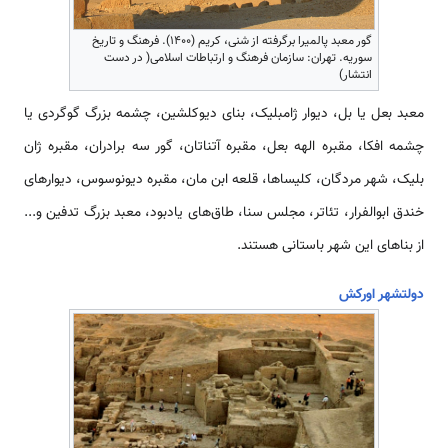
گور معبد پالمیرا برگرفته از شنی، کریم (۱۴۰۰). فرهنگ و تاریخ
سوریه. تهران: سازمان فرهنگ و ارتباطات اسلامی( در دست
انتشار)
معبد بعل یا بل، دیوار ژامبلیک، بنای دیوکلشین، چشمه بزرگ گوگردی یا
چشمه افکا، مقبره الهه بعل، مقبره آتناتان، گور سه برادران، مقبره ژان
بلیک، شهر مردگان، کلیساها، قلعه ابن مان، مقبره دیونوسوس، دیوارهای
خندق ابوالفرار، تئاتر، مجلس سنا، طاق‌های یادبود، معبد بزرگ تدفین و...
از بناهای این شهر باستانی هستند.
دولت­شهر اورکش