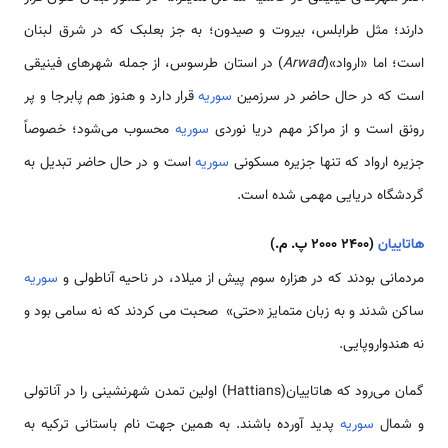
دارند؛ مثل طرابلس، بیروت و صیدون؛ به جز بعلبک که در شرق لبنان
است؛ اما «ارواد»(
Arwad
) در استان طرسوس، از جمله شهرهای فینیقی
است که در حال حاضر در سرزمین
سوریه
قرار دارد و هنوز هم پابرجا و پر
رونق است و از مراکز مهم دریا نوردی
سوریه
محسوب می‌شود؛ خصوصاً
جزیره ارواد که تنها جزیره مسکونی
سوریه
است و در حال حاضر تبدیل به
گردشگاه دریایی مهمی شده است.
هاتاییان
(2400 2000 پ. م.)
مردمانی بودند که در هزاره سوم پیش از میلاد، در ناحیه آناطولی و
سوریه
ساکن شدند و به زبان متمایز «حتی» صحبت می کردند که نه سامی بود و
نه هندواروپایی.
گمان می‌رود که هاتاییان(Hattians) اولین تمدن شهرنشینی را در آناتولی
و شمال
سوریه
پدید آورده باشند. به همین جهت نام باستانی ترکیه به