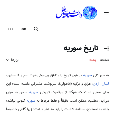
رش
ه
منوی اصلی
حتوا
جستجو
ظاهر
ابزارها
تاریخ سوریه
تغییر وضعیت فهرست محتویات
صفحه
بحث
ابزارها
به طور کلی
سوریه
در طول تاریخ با مناطق پیرامونی خود؛ اعم از فلسطین،
لبنان
،
اردن
، عراق و ترکیه (آناطولی)، سرنوشت مشترکی داشته است؛ این
بدان معنی است که هرگاه از موقعیت تاریخی
سوریه
سخن به میان
می‌آید، مطلب، ممکن است دقیقاً و فقط مربوط به
سوریه
کنونی نباشد؛
بلکه به اصطلاح، منطقه شامات را باید مد نظر داشت؛ زیرا گاهی خصوصاً