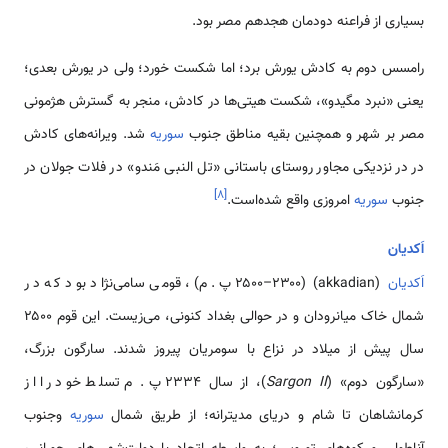
بسیاری از فراعنه دودمان هجدهم مصر بود.
رامسس دوم به کادش یورش برد؛ اما شکست خورد؛ ولی در یورش بعدی؛
یعنی «نبرد مگیدو»، شکست هیتی‌ها در کادش، منجر به گسترش هژمونی
مصر بر شهر و همچنین بقیه مناطق جنوب
سوریه
شد. ویرانه‌های کادش
در در نزدیکی مجاور روستای باستانی «تل النبی مَندو» در فلات جولان در
]
۸
[
جنوب
سوریه
امروزی واقع شده‌است.
اَکدیان
اَکدیان
(akkadian) (۲۵۰۰–۲۳۰۰ پ. م)، قومی سامی‌نژاد بود که در
شمال خاک میانرودان و در حوالی بغداد کنونی، می‌زیست. این قوم ۲۵۰۰
سال پیش از میلاد در نزاع با سومریان پیروز شدند. سارگون بزرگ،
«سارگون دوم» (
Sargon II
)، از سال ۲۳۳۴ پ. م تسلط خود را از
کرمانشاهان تا شام و دریای مدیترانه؛ از طریق شمال
سوریه
وجنوب