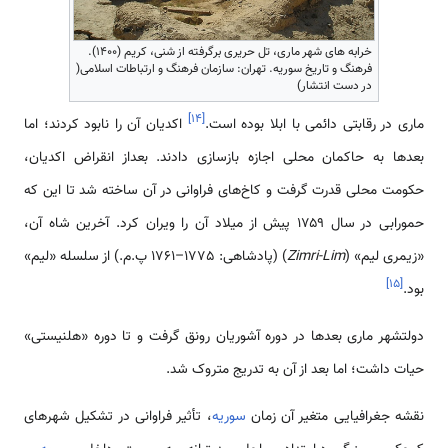
خرابه­ های شهر ماری، تل حریری برگرفته از شنی، کریم (۱۴۰۰).
فرهنگ و تاریخ سوریه. تهران: سازمان فرهنگ و ارتباطات اسلامی(
در دست انتشار)
]
۱۴
[
ماری در رقابتی دائمی با ابلا بوده است.
اکدیان آن را نابود کردند؛ اما
بعدها به حاکمان محلی اجازه بازسازی دادند. بعداز انقراض اکدیان،
حکومت محلی قدرت گرفت و کاخ‌های فراوانی در آن ساخته شد تا این که
حمورابی در سال ۱۷۵۹ پیش از میلاد آن را ویران کرد. آخرین شاه آن،
«زیمری لیم» (
Zimri-Lim
) (پادشاهی: 1775–1761 پ.م.) از سلسله «لیم»
]
۱۵
[
بود.
دولت­شهر ماری بعدها در دوره آشوریان رونق گرفت و تا دوره «هلنیستی»
حیات داشت؛ اما بعد از آن به تدریج متروک شد.
نقشه جغرافیایی متغیر آن زمان
سوریه
، تأثیر فراوانی در تشکیل شهرهای