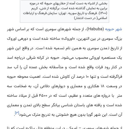
بخشی از اشیاء به دست آمده از حفاری­های حبوبة که در موزه
برلین به نمایش گذاشته شده است. برگرفته از شنی، کریم
(۱۴۰۰). فرهنگ و تاریخ سوریه. تهران: سازمان فرهنگ و ارتباطات
اسلامی( در دست انتشار)
شهر حبوبه
(Habuba)، از جمله شهرهای سومری است که بر اساس شهر
بزرگ سومری در بین­ النهرین، «اوروک» ساخته شده است و دوره­­ی اوروک
از تاریخ تمدن سومری به همین نام تسمیه شده است. در واقع این شهر
یک مستعمره اوروکی محسوب می‌شود. حبوبه در کرانه شرقی دریاچه اسد
در کنار رود فرات واقع شده است و متأسفانه بخش عمده آن را آب سد
فراگرفته است و تنها 10 درصد آن کاوش شده است. اهمیت محوطه حبوبه
در وسعت 18 هکتاری و معماری و دیوارهای دفاعی آن، به ضخامت سه
متر با دروازه های متعدد و عظیم، است که در 4500 قبل از میلاد ساخته
شده است و یافته های باستان شناسی بیانگر سطح بالای تمدن و معماری
]
۳
[
آن است. این شهر گویا بدون هیچ خشونتی به تدریج مترک می‌شود
.
از جمله شهرهای سومری – اوروکی در این منطقه «تل براک» است که تا