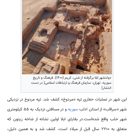
دولتشهر ابلا برگرفته از شنی، کریم (۱۴۰۰). فرهنگ و تاریخ
سوریه. تهران: سازمان فرهنگ و ارتباطات اسلامی( در دست
انتشار)
این شهر در عملیات حفاری تپه «مردوخ» کشف شد. تپه مردوخ در نزدیکی
شهر «سراقب» از استان ادلب
سوریه
و در مسافتی نزدیک به ۵۵ کیلومتری
شهر حلب واقع شده‌است.در بقایای ابلا اولین نشانه از شاخه زیتون که
متعلق به ۲۲۰۰ سال قبل از میلاد است، کشف شد و به همین دلیل،