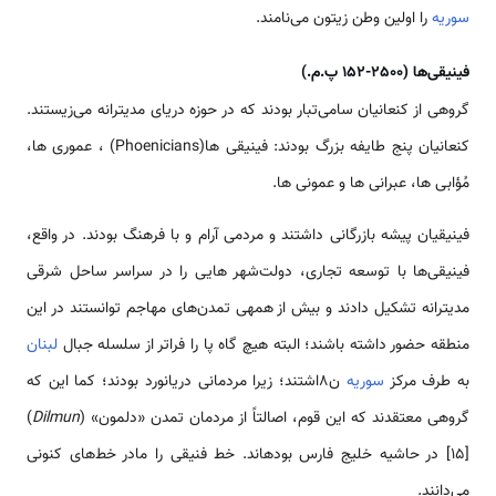
سوریه
را اولین وطن زیتون می‌نامند.
فینیقی‌ها (2500-152 پ.م.)
گروهی از کنعانیان سامی‌تبار بودند که در حوزه دریای مدیترانه می‌زیستند.
کنعانیان پنج طایفه بزرگ بودند: فینیقی­ ها(Phoenicians) ، عموری­ ها،
مُؤابی ­ها، عبرانی­ ها و عمونی­ ها.
فینیقیان پیشه بازرگانی داشتند و مردمی آرام و با فرهنگ بودند. در واقع،
فینیقی‌ها با توسعه تجاری، دولت‌شهر هایی را در سراسر ساحل شرقی
مدیترانه تشکیل دادند و بیش از همه­ی تمدن‌های مهاجم توانستند در این
منطقه حضور داشته باشند؛ البته هیچ گاه پا را فراتر از سلسله جبال
لبنان
به طرف مرکز
سوریه
ن8اشتند؛ زیرا مردمانی دریانورد بودند؛ کما این که
گروهی معتقدند که این قوم، اصالتاً از مردمان تمدن «دلمون» (
Dilmun
)
[15] در حاشیه خلیج فارس بوده­اند. خط فنیقی را مادر خط‌های کنونی
می‌دانند.