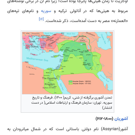
اوگاریت تا زمان هیتی‌ها پابرجا بوده است؛ زیرا نام آن در برخی نوشته‌های
مربوط به هیتی‌ها که در آناتولی ترکیه و
سوریه
و نام‌های تپه‌های
]
۱۶
[
«العمارنه» مصر به دست آمده‌است، ذکر شده‌است.
تمدن آشوری برگرفته از شنی، کریم( 1400). فرهنگ و تاریخ
سوریه. تهران: سازمان فرهنگ و ارتباطات اسلامی( در دست
انتشار)
آشوریان
(1800-612)
آشور(Assyrian) نام دولتی باستانی است که در شمال میانرودان به