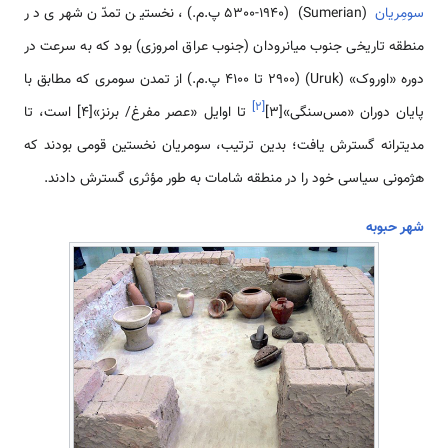
سومِریان
(Sumerian) (5300-1940 پ.م.)، نخستین تمدّن شهری در
منطقه تاریخی جنوب میانرودان (جنوب عراق امروزی) بود که به سرعت در
دوره «اوروک» (Uruk) (۲۹۰۰ تا 4100 پ.م.) از تمدن سومری که مطابق با
]
۲
[
پایان دوران «مس‌سنگی»[3]
تا اوایل «عصر مفرغ/ برنز»[4] است، تا
مدیترانه گسترش یافت؛ بدین ترتیب، سومریان نخستین قومی بودند که
هژمونی سیاسی خود را در منطقه شامات به طور مؤثری گسترش د­ادند.
شهر حبوبه