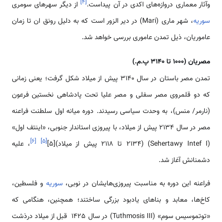
]
۴
[
وآثار معماری دروازه‌های اکدی در آن پیداست.
از دیگر سهرهای سومری
سوریه
، شهر ماری (Mari) در دیر الزور است که به دلیل رونق ان تا زمان
عاموریان، ذیل تمدن عاموری بررسی خواهد شد.
مصریان (1000 تا 3140 پ.م.)
تمدن مصر باستان در سال ۳۱۴۰ پیش از میلاد شکل گرفت؛ یعنی زمانی
که دو قلمروی مصر سفلی و مصر علیا تحت پادشاهی نخستین فرعون
(نارمر/ منس)، به وحدت سیاسی رسیدند. دوره میانه اول سلطنت فراعنه
مصر در سال ۲۱۳۴ پیش از میلاد، با پیروزی استاندار جنوبی، «اینتف اول»
]
۶
[
]
۵
[
(Sehertawy Intef I) (۲۱۳۴ تا ۲۱۱۸ پیش از میلاد)[5]
، علیه
دشمنانش آغاز شد.
فراعنه این دوره به مناسبت پیروزی‌هایشان در نوبی،
سوریه
و فلسطین،
کاخ‌ها، معابد و بناهای یادبود بزرگی ساختند؛ همچنین، هنگامی که
«توتموسیس سوم» (Tuthmosis III) در سال 1425 قبل از میلاد درذشت