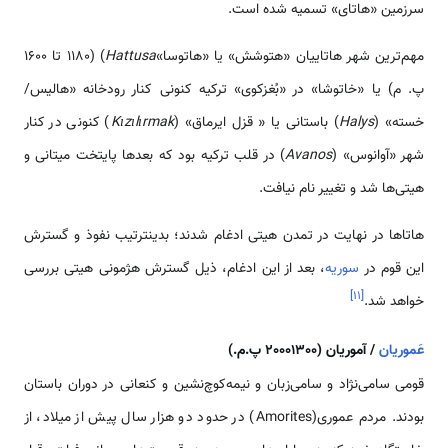
سرزمین «هاتای» تسمیه شده است.
مهم‌ترین شهر هاتاییان «هتوشش» یا «هاتوسا»
Hattusa
) (۱۱۸۰ تا ۱۶۰۰
پ. م) یا «خاتوشا» در «بُغزکوی» ترکیه کنونی کنار رودخانه «هالیس/
خسته» (
Halys
) باستانی یا « قزل ایرماق» (
Kızılırmak
) کنونی در کنار
شهر «آوانوس» (
Avanos
) در قلب ترکیه بود که بعدها پایتخت میتانی و
هیتی‌ها شد و تغییر نام نیافت.
هاتاها در نهایت در تمدن هیتی ادغام شدند؛ بدینترتیب نفوذ و گسترش
این قوم در
سوریه
، بعد از این ادغام، ذیل گسترش هژمونی هیتی بررسی
]
۱۱
[
خواهد شد.
عَموریان
/ آموریان (20001300 پ.م.)
قومی سامی‌نژاد و سامی‌زبان و نیمه‌کوچ‌نشین و کنعانی در دوران باستان
بودند. مردم عموری(Amorites) در حدود دو هزار سال پیش از میلاد، از