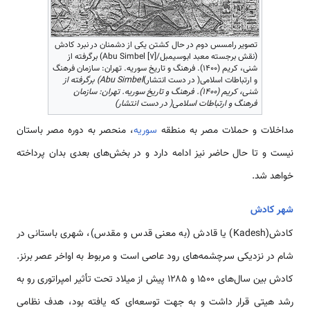
تصویر رامسس دوم در حال کشتن یکی از دشمنان در نبرد کادش
(نقش برجسته معبد ابوسیمبل/[7] Abu Simbel) برگرفته از
شنی، کریم (۱۴۰۰). فرهنگ و تاریخ سوریه. تهران: سازمان فرهنگ
و ارتباطات اسلامی( در دست انتشار)
Abu Simbel) برگرفته از
شنی، کریم (۱۴۰۰). فرهنگ و تاریخ سوریه. تهران: سازمان
فرهنگ و ارتباطات اسلامی( در دست انتشار)
مداخلات و حملات مصر به منطقه
سوریه
، منحصر به دوره مصر باستان
نیست و تا حال حاضر نیز ادامه دارد و در بخش‌های بعدی بدان پرداخته
خواهد شد.
شهر کادش
کادش(Kadesh) یا قادش (به معنی قدس و مقدس)، شهری باستانی در
شام در نزدیکی سرچشمه‌های رود عاصی است و مربوط به اواخر عصر برنز.
کادش بین سال‌های ۱۵۰۰ و ۱۲۸۵ پیش از میلاد تحت تأثیر امپراتوری رو به
رشد هیتی قرار داشت و به جهت توسعه‌ای که یافته بود، هدف نظامی