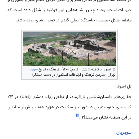
در کشف نشانه‌هایی از تلاش بشر برای اهلی کردن گندم سبز و بسیاری از
حیوانات است. وجود چنین نشانه‌هایی این فرضیه را شکل داده است که
منطقه هلال خضیب، خاستگاه اصلی گندم در تمدن بشری بوده باشد.
تل اسود، برگرفته از شنی، کریم( 1400). فرهنگ و تاریخ
سوریه
.
تهران: سازمان فرهنگ و ارتباطات اسلامی( در دست انتشار)
تل اسود
حفاری‌های باستان‌شناسىِ تل‌الرماد، از نواحى ریف دمشق (قطنا) در 23
کیلومتری جنوب غربی دمشق، نیز سكونت در هزاره هفتم پیش از میلاد را
]
۱
[
در این منطقه نشان مى‌دهد[2].
سومِریان