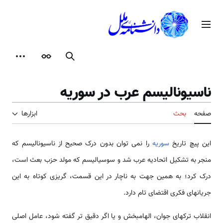
رش
ه
منوی اصلی
حتوا
جستجو
ظاهر
ابزارها
ناسیونالیسم عرب در سوریه
صفحه
بحث
ابزارها
این پیچ تاریخ
سوریه
را نمی توان بدون درک صحیح از ناسیونالیسم که
منجر به تشکیل اتحادیه عرب شد و سوسیالیسم که مولد حزب بعث است،
درک کرد؛ به همین جهت به ناچار در این قسمت، گریزی کوتاه به این
جریانهای فکری اقتضای تام دارد.
انقلاب ترک­های جوان، الهام­بخش و یا اگر دقیق ­تر گفته شود، عامل اصلی