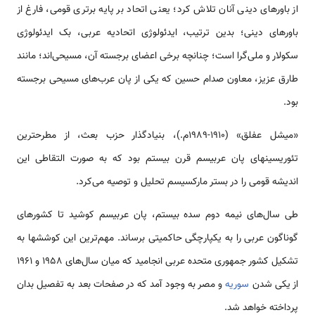
از باورهای دینی آنان تلاش کرد؛ یعنی اتحاد بر پایه برتری قومی، فارغ از
باورهای دینی؛ بدین ترتیب، ایدئولوژی اتحادیه عربی، بک ایدئولوژی
سکولار و ملی‌گرا است؛ چنانچه برخی اعضای برجسته آن، مسیحی‌اند؛ مانند
طارق عزیز، معاون صدام حسین که یکی از پان عرب‌های مسیحی برجسته
بود.
«میشل عفلق» (1910-1989م.)، بنیادگذار حزب بعث، از مطرح­ترین
تئوریسین­های پان عربیسم قرن بیستم بود که به صورت التقاطی این
اندیشه قومی را در بستر مارکسیسم تحلیل و توصیه می‌کرد.
طی سال‌های نیمه دوم سده بیستم، پان عربیسم کوشید تا کشورهای
گوناگون عربی را به یکپارچگی حاکمیتی برساند. مهم‌ترین این کوششها به
تشکیل کشور جمهوری متحده عربی انجامید که میان سال‌های ۱۹۵۸ و ۱۹۶۱
از یکی شدن
سوریه
و مصر به وجود آمد که در صفحات بعد به تفصیل بدان
پرداخته خواهد شد.