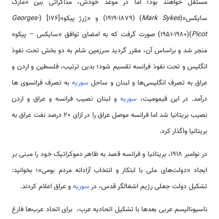
مستقل خواهند بود؛ اما در موعد خودش، مذاکراتی بین «مارک
سایکس»(
Mark Sykes
) (1919-1879) و «ژرژ پیکو»[176] (
Georges-
Picot
)(1951-1980) صورت گرفت که به امضای توافق «سایکس – پیکو»
منجر شد و براساس آن، مقرر گردید سرزمین شام به دو بخش تحت نفوذ
انگلیس و تحت نفوذ فرانسه تقسیم شود؛ بدین ترتیب، فلسطین و اردن و
عراق به تصرف انگلیسی‌ها و لبنان و ساحل
سوریه
به تصرف فرانسوی ها
درآمد. در این قیمومیت،
سوریه
و لبنان نصیب فرانسه و عراق و اردن
نصیب بریتانیا شد اما فرانسه موصل عراق را در ازای 20 درصد نفت عراق به
بریتانیا واگذار کرد.
در نوامبر 1918، بریتانیا و فرانسه قصد به ظاهر دموکراتیک خود را مبنی بر
ایجاد «دولت‌های ملی با ابتکار و انتخاب آزادانه مردم بومی»؛ بخوانید:
تشکیل دولت جعلی رژیم اشغالگر قدس، در
سوریه
و عراق اعلام کردند.
ناسیونالیسم عربی بعدها با تشکیل اتحادیه عرب، برای اتحاد عرب‌ها فارغ