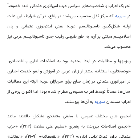
تحریک اعراب و شخصیت‌های سیاسی عرب امپراتوری عثمانی شد؛ خصوصاً
در
سوریه
که مرکز ثقل محسوب می‌شد؛ در واقع، در آن شرایط، این علت
اولیه شکل‌گیری ناسیونالیسم عرب؛ یعنی ایدئولوژی عثمانی و پان
اسلامیسم مبتنی بر آن، به طور طبیعی رقیب جدی ناسیونالیسم عربی نیز
محسوب می‌شد.
زمزمه­ها و مطالبات در ابتدا محدود بود به اصلاحات اداری و اقتصادی،
خودمختاری، استفاده بیشتر از زبان عربی در آموزش و لغو خدمت اجباری
در امپراتوری عثمانی در زمان صلح برای سربازان عرب؛ البته این مطالبات
سال‌ها عمدتاً توسط اعراب مسیحی مطرح شده بود؛ اما اکنون برخی از
اعراب مسلمان
سوریه
به آن‌ها پیوستند.
انجمن های مختلف عمومی یا مخفی متعددی تشکیل یافتند؛ مانند
«انجمن اصلاحات بیروت» به رهبری «سلیم علی سلام» (1912)، «حزب
عثمانی برای تمرکززدایی اداری» (1913)، «القحطانیه» (1909)، «الفتات»