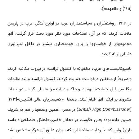
(1911) و «العهد»().
در 1913، روشنفکران و سیاستمداران عرب در اولین کنگره عرب در پاریس
ملاقات کردند که در آن، اصلاحات مورد نظر مورد بحث قرار گرفت. آنها
مجموعه­ای از خواسته­ها را برای خودمختاری بیشتر در داخل امپراتوری
عثمانی ارائه کردند.
ناسیونالیست‌های عرب، مخفیانه با کنسول فرانسه در بیروت مکاتبه کردند
و صریحاً از متفقین درخواست حمایت کردند. کنسول فرانسه مانند مقامات
انگلیسی قول حمایت، مهمات و حاکمیت آینده را به ملی گرایان عرب داد،
مشروط بر اینکه آنها قیام کنند. بعدها «کمیساریای عالی انگلیس»[173]
(
British High Commissioner
) در مصر، همین وعده­ها را هم به شریف
حسین داده بود؛ یعنی حکومت در «هلال خضیب»(هلال حاصلخیز / داسه
باروَر) واین که با رعایت ملاحظاتی که میزان دقیق آن هرگز مشخص نشد