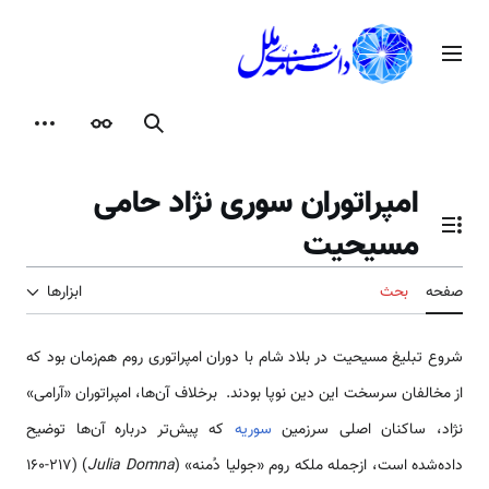
رش
ه
منوی اصلی
حتوا
جستجو
ظاهر
ابزارها
امپراتوران سوری نژاد حامی
مسیحیت
تغییر وضعیت فهرست محتویات
صفحه
بحث
ابزارها
شروع تبلیغ مسیحیت در بلاد شام با دوران امپراتوری روم هم‌زمان بود که
از مخالفان سرسخت این دین نوپا بودند. برخلاف آن‌ها، امپراتوران «آرامی»
نژاد، ساکنان اصلی سرزمین
سوریه
که پیش‌تر درباره آن‌ها توضیح
داده‌شده است، ازجمله ملکه روم «جولیا دُمنه» (
Julia Domna
) (160-217