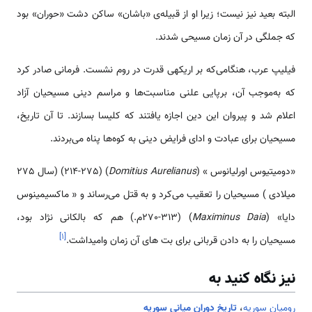
البته بعید نیز نیست؛ زیرا او از قبیله‌ی «باشان» ساکن دشت «حوران» بود
که جملگی در آن زمان مسیحی شدند.
فیلیپ عرب، هنگامی‌که بر اریکه­ی قدرت در روم نشست. فرمانی صادر کرد
که به‌موجب آن، برپایی علنی مناسبت‌ها و مراسم دینی مسیحیان آزاد
اعلام شد و پیروان این دین اجازه یافتند که کلیسا بسازند. تا آن تاریخ،
مسیحیان برای عبادت و ادای فرایض دینی به کوه‌ها پناه می‌بردند.
«دومیتیوس اورلیانوس » (
Domitius Aurelianus
) (214-275) (سال 275
میلادی ) مسیحیان را تعقیب می‌کرد و به قتل می‌رساند و « ماکسیمینوس
دایا» (
Maximinus Daia
) (270-313م.) هم که بالکانی نژاد بود،
]
۱
[
مسیحیان را به دادن قربانی برای بت­ های آن زمان وامی­داشت.
نیز نگاه کنید به
رومیان سوریه
،
تاریخ دوران میانی سوریه