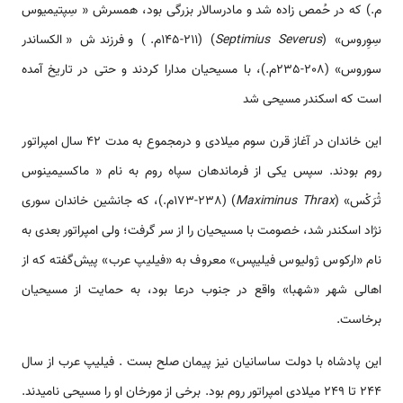
م.) که در حُمص زاده شد و مادرسالار بزرگی بود، همسرش « سِپتیمیوس
سِوِروس» (
Septimius Severus
‎‏) (145-211م.) و فرزندش « الکساندر
سوروس» (208-235م.)، با مسیحیان مدارا کردند و حتی در تاریخ آمده
است که اسکندر مسیحی شد
این خاندان در آغاز قرن سوم میلادی و درمجموع به مدت 42 سال امپراتور
روم بودند. سپس یکی از فرماندهان سپاه روم به نام « ماکسیمینوس
ثْرَکْس» (
Maximinus Thrax
) (173-238م.)، که جانشین خاندان سوری
نژاد اسکندر شد، خصومت با مسیحیان را از سر گرفت؛ ولی امپراتور بعدی به
نام «ارکوس ژولیوس فیلیپس» معروف به «فیلیپ عرب» پیش‌گفته که از
اهالی شهر «شهبا» واقع در جنوب درعا بود، به حمایت از مسیحیان
برخاست.
این پادشاه با دولت ساسانیان نیز پیمان صلح بست . فیلیپ عرب از سال
244 تا 249 میلادی امپراتور روم بود. برخی از مورخان او را مسیحی نامیدند.