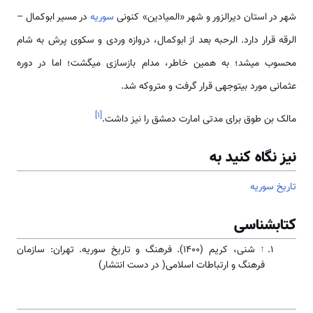
شهر در استان دیرالزور و شهر «المیادین» کنونی
سوریه
در مسیر ابوکمال –
الرقه قرار دارد. الرحبه بعد از ابوکمال، دروازه وردی و سکوی پرش به شام
محسوب می­شد؛ به همین خاطر، مدام بازسازی می­گشت؛ اما در دوره
عثمانی مورد بی­توجهی قرار گرفت و متروکه شد.
]
۱
[
مالک بن طوق برای مدتی امارت دمشق را نیز داشت.
نیز نگاه کنید به
تاریخ سوریه
کتابشناسی
↑
شنی، کریم (۱۴۰۰). فرهنگ و تاریخ سوریه. تهران: سازمان
فرهنگ و ارتباطات اسلامی( در دست انتشار)