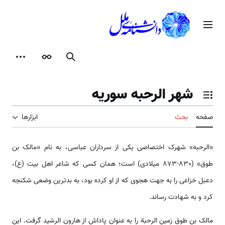
رش
ه
منوی اصلی
حتوا
جستجو
ظاهر
ابزارها
شهر الرحبه سوریه
تغییر وضعیت فهرست محتویات
صفحه
بحث
ابزارها
«الرحبه» شهرک اختصاصی یکی از سرداران عباسی، به نام «مالک بن
طوق» (830-873 میلادی) است؛ همان کسی که شاعر اهل بیت (ع)،
دعبل خزاعی را به جهت هجوی که از او کرده بود، به بدترین وضعی شکنجه
کرد و به شهادت رساند.
مالک بن طوق زمین الرحبة را به عنوان پاداش از هارون الرشید گرفت. این