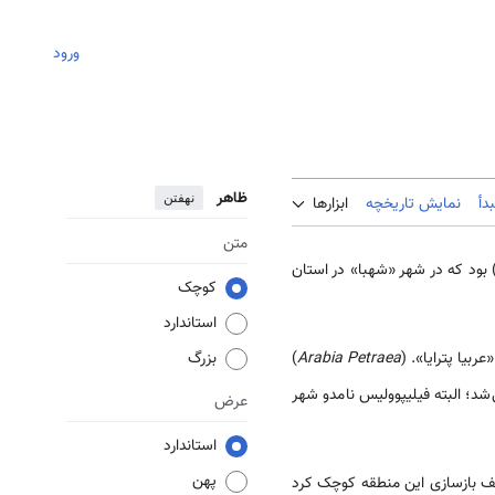
ورود
ظاهر
نهفتن
دأ
نمایش تاریخچه
ابزارها
متن
 بود که در شهر «شهبا» در استان
کوچک
استاندارد
ربیا پترایا». (
Arabia Petraea
)
بزرگ
‌شد؛ البته فیلیپوولیس نامدو شهر
عرض
استاندارد
پهن
 خود را وقف بازسازی این منطقه کوچک کرد