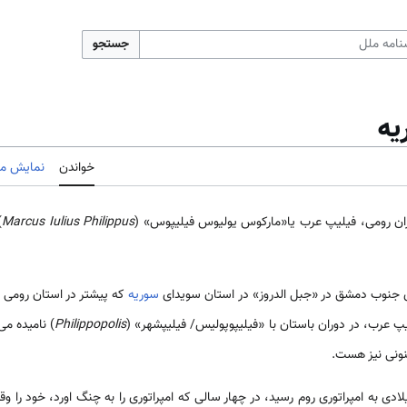
جستجو
یه
خواندن
نمایش مب
وران رومی، فیلیپ عرب یا«مارکوس یولیوس فیلیپوس» (
Marcus Iulius Philippus
)
سوریه
که پیشتر در استان رومی «ع
یپ عرب، در دوران باستان با «فیلیپوپولیس/ فیلیپ­شهر» (
Philippopolis
) نامیده می
نونی نیز هست.
ز آنکه فیلیپ در سال ۲۴۴ میلادی به امپراتوری روم رسید، در چهار سالی که امپراتوری را به چنگ اورد،