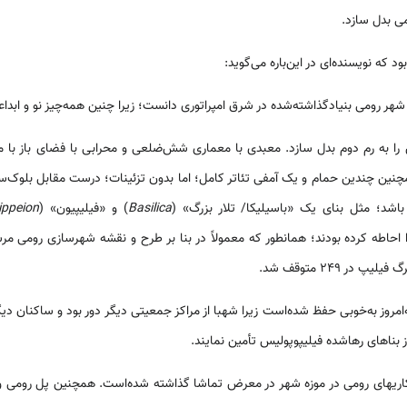
می بدل سازد.
 که نویسنده‌ای در این‌باره می‌گوید:
 شهر رومی بنیادگذاشته‌شده در شرق امپراتوری دانست؛ زیرا چنین همه‌چیز نو و ابد
 را به رم دوم بدل سازد. معبدی با معماری شش‌ضلعی و محرابی با فضای باز با 
مچنین چندین حمام و یک آمفی تئاتر کامل؛ اما بدون تزئینات؛ درست مقابل بلوک‌سنگ
 باشد؛ مثل بنای یک «باسیلیکا/ تلار بزرگ» (
Basilica
) و «فیلیپیون» (
ippeion
 احاطه کرده بودند؛ همان­طور که معمولاً در بنا بر طرح و نقشه شهرسازی رومی مرس
در ۲۴۹ متوقف شد.
ه‌امروز به‌خوبی حفظ شده‌است زیرا شهبا از مراکز جمعیتی دیگر دور بود و ساکنان د
ز بناهای رهاشده فیلیپوپولیس تأمین نمایند.
‌کاریهای رومی در موزه شهر در معرض تماشا گذاشته شده‌است. همچنین پل رومی و ن