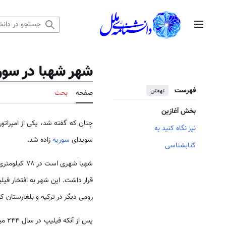
رش
ه
منوی اصلی
حتوا
شهر شهبا در سور
فهرست
نهفتن
صفحه
بحث
بخش آغازین
چنان که گفته شد، یکی از امپرات
نیز نگاه کنید به
سویدای
سوریه
زاده شد.
کتابشناسی
شهبا شهری است در ۷۸ کیلومتری جنوب دمشق در «جبل الدروز» در استان سویدای
قرار داشت. این شهر به افتخار فیل
رومی دیگر در ترکیه و بلغارستان ک
پس ا