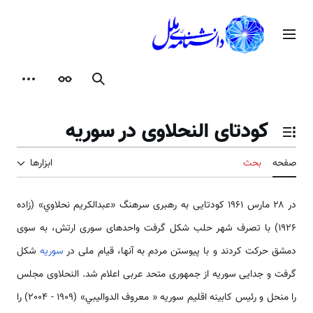
رش
ه
منوی اصلی
حتوا
جستجو
ظاهر
ابزارها
کودتای النحلاوی در سوریه
تغییر وضعیت فهرست محتویات
صفحه
بحث
ابزارها
در ۲۸ مارس 1961 کودتایی به رهبری سرهنگ «عبدالكريم نحلاوي» (زاده
1926) با تصرف شهر حلب شکل گرفت واحدهای سوری ارتش، به سوی
دمشق حرکت کردند و با پیوستن مردم به آنها، قیام ملی در
سوریه
شکل
گرفت و جدایی سوریه از جمهوری متحد عربی اعلام شد. النحلاوی مجلس
را منحل و رئیس کابینه اقلیم سوریه « معروف الدواليبي» (1909 - 2004) را