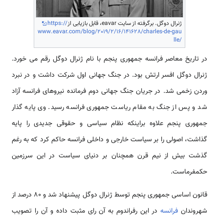
ژنرال دوگل. برگرفته از سایت eavar، قابل بازیابی از
https://
www.eavar.com/blog/2019/2/16/141628/charles-de-gau
lle/
در تاریخ معاصر فرانسه جمهوری پنجم با نام ژنرال دوگل رقم می خورد.
ژنرال دوگل افسر ارتش بود. در جنگ جهانی اول شرکت داشت و در نبرد
وردن زخمی شد. در جریان جنگ جهانی دوم فرمانده نیروهای فرانسه آزاد
شد و پس از جنگ به مقام ریاست جمهوری فرانسه رسید. وی پایه گذار
جمهوری پنجم علاوه براینکه نظام سیاسی و حقوقی جدیدی را پایه
گذاشت، اصولی را بر سیاست خارجی و داخلی فرانسه حاکم کرد که به رغم
گذشت بیش از نیم قرن همچنان بر دنیای سیاست در این سرزمین
حکمفرماست.
قانون اساسی جمهوری پنجم توسط ژنرال دوگل پیشنهاد شد و 80 درصد از
شهروندان
فرانسه
در این رفراندوم به آن رای مثبت داده و آن را تصویب