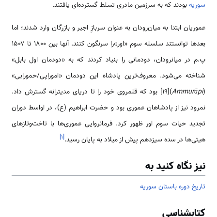
سوریه
بودند که به سرزمین مادری تسلط گسترده‌ای یافتند.
عموریان ابتدا به میان‌رودان به عنوان سربازِ اجیر و بازرگان وارد شدند؛ اما
بعدها توانستند سلسله سوم «اور»را سرنگون کنند. آنها بین ۱۸۰۰ تا ۱۵۰۷
پ.م در میانرودان، دودمانی را بنیاد کردند که به «دودمان اول بابل»
شناخته می‌شود. معروف‌ترین پادشاه این دودمان «اموراپی/حمورابی»
(
Ammurāpi
)[19] بود که قلمروی خود را تا دریای مدیترانه گسترش داد.
نمرود نیز از پادشاهان عموری بود و حضرت ابراهیم (ع)، در اواسط دوران
تجدید حیات سوم اور ظهور کرد. فرمانروایی عموری‌ها با تاخت‌وتازهای
]
۱
[
هیتی‌ها در سده سیزدهم پیش از میلاد به پایان رسید.
نیز نگاه کنید به
تاریخ دوره باستان سوریه
کتابشناسی