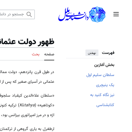
رش
ه
منوی اصلی
حتوا
ظهور دولت عثمان
فهرست
نهفتن
صفحه
بحث
بخش آغازین
در طول قرن پانزدهم، دولت مما
سلطان سلیم اول
عثمانی در آسیای صغیر که پس از 
یک ینی­چری
نیز نگاه کنید به
«سلطان علاءالدین کیقباد سلجوقی» (سلطنت: 1220-1237م.)، یازدهمین سلطان از سل
کتابشناسی
«کوتاهیه» (
Kütahya
) ترکیه کنو
اژه و در مرز امپراتوری بیزانس بود،
ارطغرل به یاری گروهی از ترکمنان