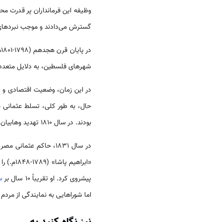
وظیفه این فرمانداران پر قدرت محل
گسترش می‌دادند و موجب نبردهای
در پایان قرن هجدهم (1798-1801م.)؛ مصر و
شهرهای فلسطین، به دلایل متعددی
در این زمان، وضعیت اقتصادی و م
حال، به طور کلی، تسلط عثمانی ب
بودند. در سال 1810 تهدید وهابیان از عربستان نیز مزید بر علت شد.
«ابراهی
پیشروی کرد. او تقریباً 10 سال بر
س
اما شوراهایی به نمایندگی از مردم