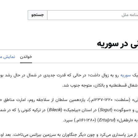
جستجو
ی در سوریه
خواندن
نمایش مب
لیک
سوریه
رو به زوال داشت؛ در حالی که قدرت جدیدی در شمال در حال رشد بو
اشغال قسطنطنیه و بالکان، متوجه جنوب شد.
اجقه روم، امارت مناطق «دومانیچ» (
نی و «سوگوت» (
Sogut
) در استان «بیلجیک» (
Bilecik
) در ترکیه کنونی را که در شم
 به «ارطغرل» (
Ertuğrul
) (1161-1280م.) سپرد.
 از مرز پاسداری می‌کرد و چون دیگر جنگاوران به سرزمین بیزانس می‌تاخت. بعد 