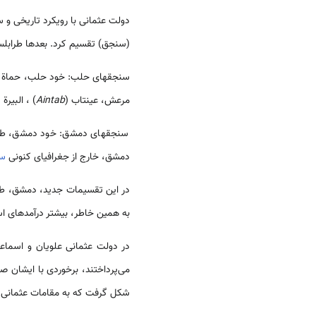
دولت عثمانی با رویکرد تاریخی و
(سنجق) تقسیم کرد. بعدها طرابلس و
سنجق­های حلب: خود حلب، حماة 
مرعش، عينتاب (
Aintab
) ، البيرة (
سنجق­های دمشق: خود دمشق، طرابل
دمشق، خارج از جغرافیای کنونی
سو
در این تقسیمات جدید، دمشق، طب
به همین خاطر، بیشتر درآمدهای ا
در دولت عثمانی علویان و اسماعیل
می‌پرداختند، برخوردی با ایشان ص
شکل گرفت که به مقامات عثمانی م