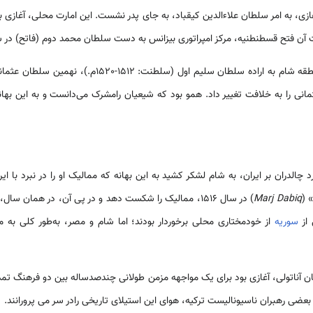
مان غازی، به امر سلطان علاءالدین کیقباد، به جای پدر نشست. این امارت محلی، آغازی 
 فتح قسطنطنیه، مرکز امپراتوری بیزانس به دست سلطان محمد دوم (فاتح) در سال 1453م. 
نخستین ورود دولت عثمانی به منطقه شام به اراده سلطان سلی
نی را به خلافت تغییر داد. همو بود که شیعیان رامشرک می‌دانست و به این بهانه،
 چالدران بر ایران، به شام لشکر کشید به این بهانه که ممالیک او را در نبرد با ای
 (
Marj Dabiq
) در سال 1516، ممالیک را شکست دهد و در پی آن، در همان 
 از
سوریه
آناتولی، آغازی بود برای یک مواجهه مزمن طولانی چندصدساله بین دو فرهنگ تمدن
بعضی رهبران ناسیونالیست ترکیه، هوای این استیلای تاریخی رادر سر می­ پرورانند.