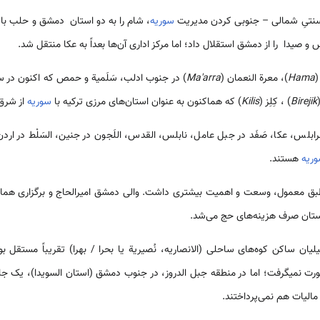
 سنتیِ شمالی – جنوبی کردن مدیریت
سوریه
، شام را به دو استان ‌دمشق و حلب با ف
 صیدا را از دمشق استقلال داد؛ اما مرکز اداری آن‌ها بعداً به عکا منتقل شد.
(
Hama
)، معرة النعمان (
Ma'arra
) در جنوب ادلب، سَلَمية و حمص که اکنون در سور
Birejik
) ، كِلِز (
Kilis
) که هم­اکنون به عنوان استان‌های مرزی ترکیه با
سوریه
از شرق 
س، عكا، صَفَد در جبل عامل، نابلس، القدس، اللَجون در جنین، السَلْط در ارد
ریه
هستند.
ق معمول، وسعت و اهمیت بیشتری داشت. والی دمشق امیرالحاج و برگزاری هما
ستان صرف هزینه‌های حج می‌شد.
یان ساکن کوه‌های ساحلی (الانصاریه، نُصیریة یا بحرا / بهرا) تقریباً مستقل بود
ورت نمی­گرفت؛ اما در منطقه جبل الدروز، در جنوب دمشق (استان السویدا)، یک جا
الیات هم نمی‌پرداختند.