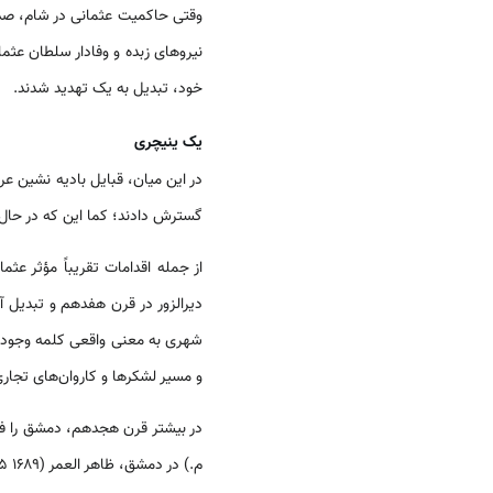
وقتی حاکمیت عثمانی در شام، صدسا
نیروهای زبده و وفادار سلطان عثمان
خود، تبدیل به یک تهدید شدند.
یک ینی­چری
در این میان، قبایل بادیه ­نشین 
گسترش دادند؛ کما این که در حال ح
از جمله اقدامات تقریباً مؤثر عث
دیرالزور در قرن هفدهم و تبدیل آن
شهری به معنی واقعی کلمه وجود ن
و مسیر لشکرها و کاروان‌های تجاری
م.) در دمشق، ظاهر العمر (۱۶۸۹ ۱۷۷۵ م.) در فلسطین و احمد پاشا جزّار (احمد بوسنیایی) (۱۷۳۴۱۸۰۴م) در صیدا و...