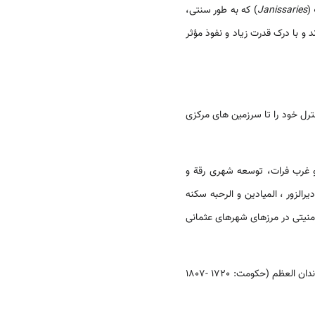
(
Janissaries
) که به طور سنتی،
د و با درک قدرت زیاد و نفوذ مؤثر
ترل خود را تا سرزمین های مرکزی
 و غرب فرات، توسعه شهری رقة و
رالزور ، المیادین و الرحبه سکنه
منیتی در مرزهای شهرهای عثمانی
در بیشتر قرن هجدهم، دمشق را فرماندارانی اداره می‌کردند که وفادار به سلطان بودند؛ اما با استقلال بیشتر؛ مانند خاندان العظم (حکومت: 1720 -1807