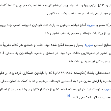
ی، کنترل ینی­چری­ها و عقب راندن بادیه‌نشینان و حفظ امنیت حجاج بود؛ اما گاه اخ
 خونینی می‌شدند. درست شبیه وضعیت کنونی.
سوریه
آماج تهاجم ناپلئون بناپارت شد. ناپلئون علیرغم کسب چند پیروزی
، از پیشرفت بازماند و مجبور به عقب نشینی شد.
نابع انسانی
سوریه
بسیار وسوسه انگیز شده بود. حلب و دمشق هر کدام تقریباً صد
ر کشور در ضعیف­ترین حالت خود بود. در دمشق و حلب، فرمانداران به سختی قاد
در سال 1831، حاکم عثمانی مصر «محمدعلی پاشا»(حکومت: 1805-1848م.) که با نا
م پاشا» (1789-1848م.) را همراه با ارتش مدرن خود به فلسطین فرستاد. ابراهیم پاشا با کمک حاکمان
وریه
حکومت کرد. در این مدت، تمام کشور از دمشق کنترل می‌شد و در مراکز استان‌ه
]
۱
[
 محلی، به آنها کمک می کردند.