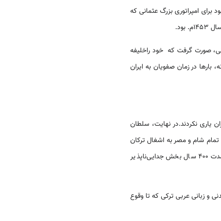
بود برای امپراتوری بزرگ عثمانی که
بود.
م اول (سلطنت: 1512-1520م.)، نهمین سلطان عثمانی، صورت گرفت که خود راخلیفه
 بارها در زمان صفویان به ایران
ران یاری نکردند.در نهایت، سلطان
سال، تمام شام و مصر به اشغال ترکان
از خودمختاری محلی برخوردار بودند؛ اما شام و مصر، به‌طور کلی به مدت 400 سال بخش جدایی‌ناپذیر
ی و زبانی عربی ترکی که تا وقوع