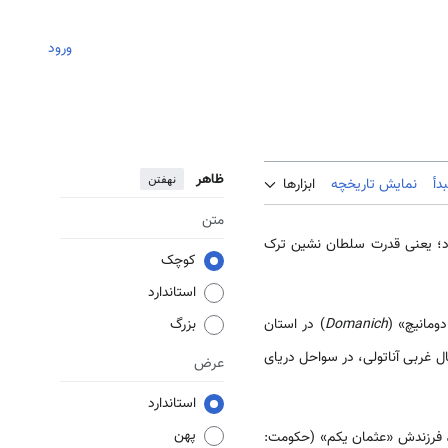
ورود
ظاهر
نهفتن
دأ
نمایش تاریخچه
ابزارها
متن
د؛ یعنی قدرت سلطان نشین ترک
کوچک
استاندارد
Domanich
) در استان
بزرگ
ال غربی آناتولی، در سواحل دریای
عرض
استاندارد
پهن
او، فرزندش «عثمان یکم» (حکومت: