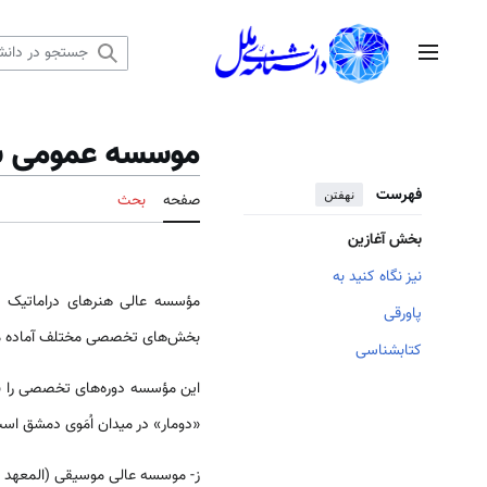
رش
ه
منوی اصلی
حتوا
موسسه عمومی س
فهرست
نهفتن
صفحه
بحث
بخش آغازین
نیز نگاه کنید به
پاورقی
بخش‌‌‌های تخصصی مختلف آماده می‌
کتابشناسی
این مؤسسه دوره‌‌‌های تخصصی را نی
«دومار» در میدان اُمَوی دمشق ‌‌‌‌اس
ز- موسسه عالی موسیقی (المعهد ا