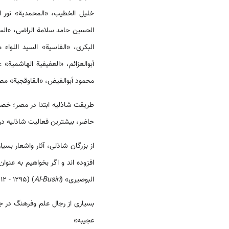
خلیل الخطیب، «المحمدیة» نور ا
الحسین حامد سلامة الراضی، «الس
البکری، «الفاسیة» السید اللو
أبوالعزائم، «العفیفیة الهاشمیة
محمود أبوالفیض، «القاوقجیة» مص
طریقت شاذليه ابتدا در مصر؛ خص
حاضر، بیشترین فعالیت شاذلیه در
از بزرگان شاذلی، آثار واشعار بس
افزوده اند و اگر بخواهیم به عنو
البوصیری» (
Al-Busiri
) (۱۲۱۲ - ۱۲۹۵م.) حجت را تمام خواهد کرد.
عجیبه»