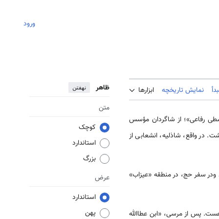
ورود
ظاهر
نهفتن
دأ
نمایش تاریخچه
ابزارها
متن
، خرقه از «شیخ ابوالفتح واسطی رفاعی»؛ از شاگردان مؤسس
کوچک
ن مشیش مغربی» داشت. در واقع، شاذلیه، انشعابی از
استاندارد
بزرگ
در سفر حج، در منطقه «عیزاب»
عرض
استاندارد
پهن
کندریه به نام او هست. پس از مرسی، «ابن عطاالله