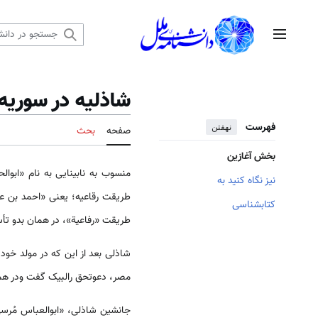
رش
ه
منوی اصلی
حتوا
شاذليه در سوریه
فهرست
نهفتن
صفحه
بحث
بخش آغازین
نیز نگاه کنید به
کتابشناسی
طریقت «رفاعیة»، در همان بدو تأ
شاذلی بعد از این که در مولد خود،
مصر، دعوتحق رالبیک گفت ودر هم