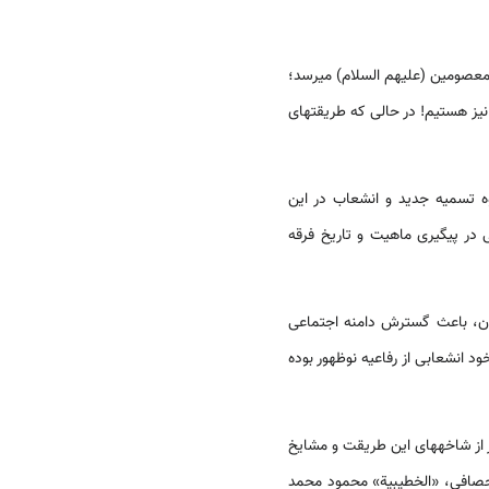
معصومین (علیهم السلام) می­رسد؛
 نیز هستیم! در حالی که طریقت­های
 تسمیه جدید و انشعاب در این
در پیگیری ماهیت و تاریخ فرقه
ان، باعث گسترش دامنه اجتماعی
ه شاذلیه نیز خود انشعابی از رفاعیه نوظهور بوده
ر از شاخه­های این طریقت و مشایخ
 الحصافی، «الخطیبیة» محمود محمد