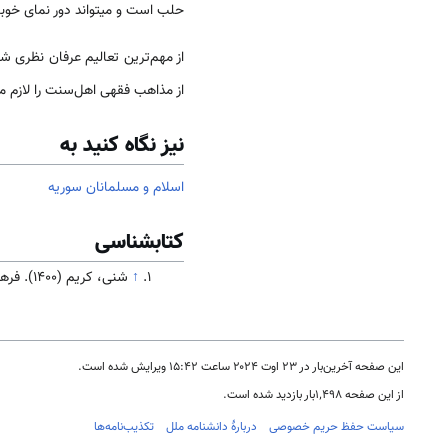
حلب است و می­تواند دور نمای خوبی
از مهم‌ترین تعالیم عرفان نظری 
از مذاهب فقهی اهل‌سنت را لازم می
نیز نگاه کنید به
اسلام و مسلمانان سوریه
کتابشناسی
↑
شنی، کریم (۱۴۰۰). فرهنگ و تاریخ سوریه. تهران: سازمان فرهنگ و ارتباطات اسلامی( در دست انتشار)
این صفحه آخرین‌بار در ‏۲۳ اوت ۲۰۲۴ ساعت ‏۱۵:۴۲ ویرایش شده است.
از این صفحه ۱٬۴۹۸بار بازدید شده است.
سیاست حفظ حریم خصوصی
دربارهٔ دانشنامه ملل
تکذیب‌نامه‌ها