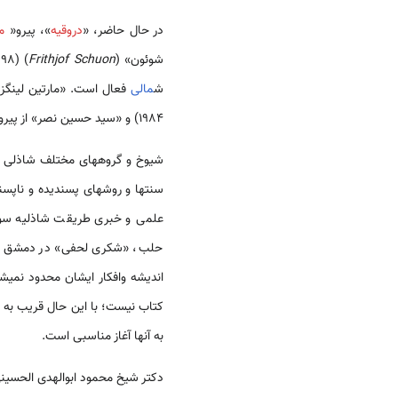
در حال حاضر، «
دروقیه
»، پیرو«
م
شوئون» (
Frithjof Schuon
ش
مالی
فعال است. «مارتین لینگز»
1984) و «سید حسین نصر» از پیروان اندیشه­های سنت­گرا و عرفانی فریتهوف شوئون هستند.
شیوخ و گروه­های مختلف شاذلی در
سنت­ها و روش­های پسندیده و ناپسند
علمی و خبری طریقت شاذلیه سوریه
حلب، «شکری لحفی» در دمشق و «
اندیشه وافکار ایشان محدود نمی­
به آن­ها آغاز مناسبی است.
دکتر شیخ محمود ابوالهدی الحسی