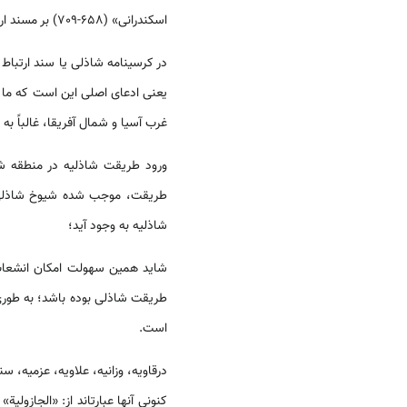
اسکندرانی» (658-709) بر مسند ارشاد او تکیه زد.
در کرسی­نامه شاذلی یا سند ارتبا
یعنی ادعای اصلی این است که ما نه 
غرب آسیا و شمال آفریقا، غالباً 
ورود طریقت شاذلیه در منطقه 
طریقت، موجب شده شیوخ شاذلی، ه
شاذلیه به وجود آید؛
شاید همین سهولت امکان انشعاب 
است.
درقاویه، وزانیه، علاویه، عزمیه، 
کنونی آن­ها عبارت­اند از: «الجاز