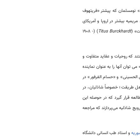
» نومسلمان که پیش­تر «فریتهوف
د. مریمیه بیشتر در اروپا و آمریکای
) (1908 -
Titus Burckhardt
ند که روحیات و عقاید متفاوت و
ی توان آن­ها را به عنوان نماینده
 الحسینی» و «حسام الفرفور» در
ل طریقت؛ خصوصاً شاذلیان، در
لعه قرار گیرد که در حوصله این
بلیغ و ترویج شاذلیه می‌پردازند که مراجعه
وریه
و استاد طب انسانی دانشگاه