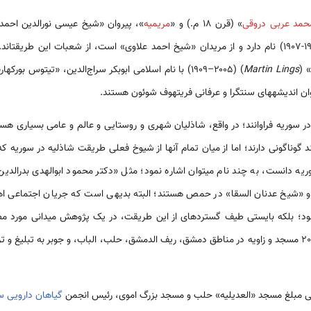
حمد عربی دروقی
» (قرن 18 م.) و «
مریمیه
»، پیروان «شیخ عیسی نورالدین احمد
) (1907-1998) نام دارد و از مریدان «شیخ احمد علاوی» است، از شعبات این طریقت­ان
 (
Martin Lings
) (۱۹۰۹–۲۰۰۵) با نام اسلامی ابوبکر سراج‌الدین، «تیتوس بورکهارت» (
 سوریه فراوانند؛ در واقع، شاذلیان شهری و روستایی و عالم و عامی بسیاری هست
 گوناگونی دارند؛ اما از میان تمام آن­ها از شیوخ فعلی طریقت شاذلیه در سوریه که م
 دانست، به چند نام می­توان اشاره نمود؛ مثل «دکتر محمود ابوالهدی بدرالدین
شیخ عدنان السقا» در حمص هستند؛ البته بدیهی است که جریان اجتماعی اه
شود؛ بلکه بایستی طیف گسترده­ای از این طریقت، در یک پژوهش میدانی مورد مطا
کتاب نیست؛ با این حال قریب به 20 مسجد و زاویه در مناطق دمشق، ریف الدمشق، حلب، الباب، و جوبر به ت
نی مبلغ مسجد «العدیلیه» حلب و مسجد بزرگ اموی، رئیس انجمن
گیاهان دارویی س