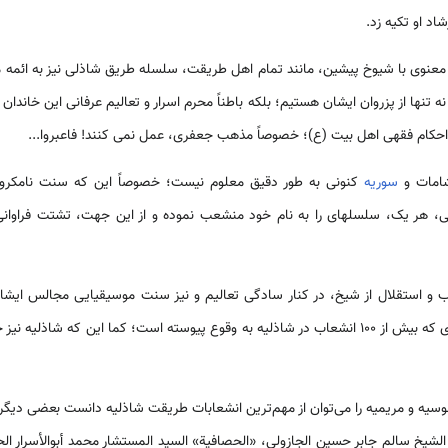
ط معنوی با شیوخ پیشین، مانند تمام اهل طریقت، سلسله طریق شاذلی نیز به ائمه 
تنها از پزروان ایشان هستیم؛ بلکه باطناً محرم اسرار و تعالیم عرفانی این خاندان
به احکام فقهی اهل بیت (ع)؛ خصوصاً مذهب جعفری، عمل نمی کنند! فاعبروا...
شامات و
سوریه
کنونی به طور دقیق معلوم نیست؛ خصوصاً این که سنت نامکروه
ر یک، سلسله­ای را به نام خود منشعب نموده و از این جهت، تشتت فراوانی 
و استقلال از شیخ، در کنار سادگی تعالیم و نیز سنت موسیقیایی مجالس ایش
طریقت شاذلی بوده باشد؛ به طوری که بیش از 100 انشعاب در شاذلیه به وقوع پیوسته است؛ کما این ک
سنوسیه و مریمیه را می‌توان از مهم‌ترین انشعابات طریقت شاذلیه دانست بعضی دیگ
ولیة» الشیخ سالم جابر حسین الجازولی، «الحصافیة» السید المستشار محمد أبوالأسرار