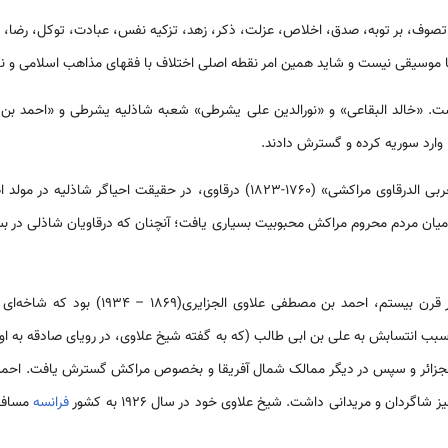
تصوف، بر توبه، صدق، اخلاص، عزلت، ذکر، زهد، تزکیه نفس، عبادت، توکل، رضا،
موسیقی نیست و شاید همین امر نقطه اصلی اختلاف با فقهای مذاهب اسلامی و نف
ست. «خالد البقاعی» و «نورالدین علی یشرطی» شعبه شاذلیه یشرطی و «احمد 
 وارد سوریه کرده و گسترش دادند.
درقاویه، مریدان « شیخ محمد العربی الدرقاوی مراکشی­» (1760-1823) درقاوی، در 
 میان مردم محروم مراکش محبوبیت بسیاری یافت؛ آن­چنان که درقاویان شاذلی در ب
از شیوخ مشهور شاذلی درقاوی در قرن بیستم، احمد 
 سبب انتسابش به علی بن ابی طالب (که به گفته شیخ علاوی، در رویای صادقه به او 
لجزائر و سپس در دیگر ممالک شمال آفریقا و بخصوص مراکش گسترش یافت. احمد ا
 شاگردان و مریدانی داشت. شیخ علاوی خود در سال ۱۹۲۶ به کشور
فرانسه
مسافرت