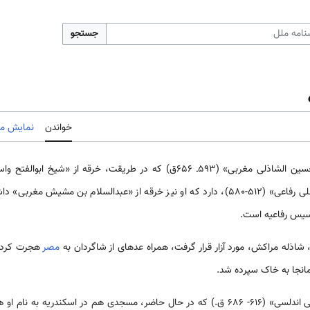
جستجو
خواندن
نمایش مب
منسوب به نابینایی به نام «ابوالحسين الشاذلى مغربی» (593ـ 656ق) که در طریقت
طریقت رقاعیه؛ یعنی «احمد بن علی رفاعی» (512-580)، دارد که او نیز خرقه از «عبدالسلام ب
سیس رفاعیه است.
 شاذله مراکش، مورد آزار قرار گرفت، همراه عده­ای از شاگردان به
مصر
هجرت کرد و
انجا به خاک سپرده شد.
جانشین شاذلی، «ابوالعباس مُرسی اندلسی» (616- 686 ق.) که در حال حاضر، مسجدی هم در اس