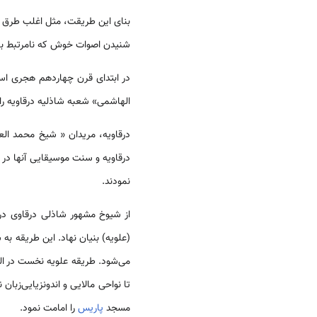
بنای این طریقت، مثل اغلب طرق 
شنیدن اصوات خوش که نامرتبط با 
در ابتدای قرن چهاردهم هجری ا
الهاشمی» شعبه شاذلیه درقاویه را
درقاویه و سنت موسیقایی آن­ها در
نمودند.
(علویه) بنیان نهاد. این طریقه به
می‌شود. طریقه علویه نخست در ا
تا نواحی مالایی و اندونزیایی‌زبان نیز
مسجد
پاریس
را امامت نمود.