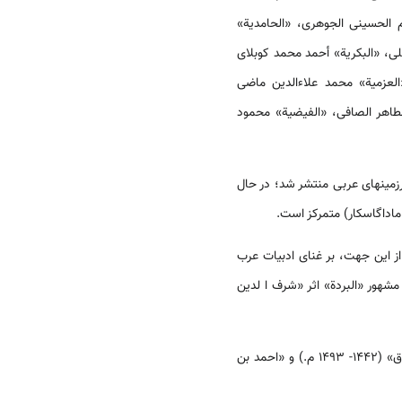
 الحسینی الجوهری، «الحامدیة»
ی، «البکریة» أحمد محمد کوبلای
لعزمیة» محمد علاءالدین ماضی
لطاهر الصافی، «الفیضیة» محمود
ین­های عربی منتشر شد؛ در حال
ماداگاسکار) متمرکز است.
از این جهت، بر غنای ادبیات عرب
مشهور «البردة» اثر «شرف ا لدین
بسیاری از رجال علم وفرهنگ در جهان عرب، خصوصاً در مصر نیز شاذلی بوده اند؛ مثل «صاحب الحکم»، «احمد زورق» (1442- 1493 م.) و «احمد بن