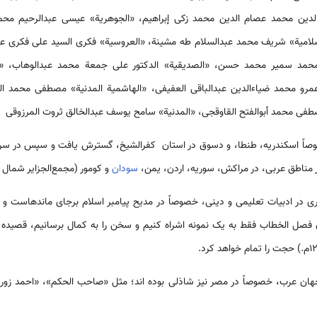
لدین محمد عصام الدین محمد زکی إبراهیم، «الجوهریة» عیسی عبدالرحیم محم
لامیة» شریف محمد عبدالسلام طه مشینة، «العروسیة» فکری السید علی فکری عل
اء محمد سمیر محمد حسن، «الصدیقیة» الدکتور علی جمعة محمد عبدالوهاب، «ا
» عمرو محمد ضیاءالدین عبدالباقی العفیفی، «الهاشمیة المدنیة» مصطفى محمد ا
طفى محمد أبوالفتح القاوقجی، «المدنیة» سامح یوسف عبدالخالق ثروت المرزوقی
وصاً اسکندریه، طنطا، و دسوق در استان كفرالشيخ، گسترش یافت و سپس در سرزم
 مناطق عربی، در مراکش، سوریه، اردن، یمن،
سودان
و کومور (مجمع‌الجزایر شمال 
یاری در ادبیات تعلیمی و دینی، خصوصاً در مدیح پیامبر اسلام برجای ماندهاست و 
ان فصل الخطاب فقط به یک نمونه اشراه کنیم و سخن را به کمال برسانیم، قصیده 