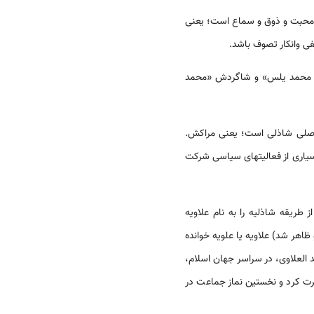
 محبت و ذوق و سماع است؛ یعنی
ی وانکار تصوف باشد.
بن محمد یلس» و شاگردش «محمد
حقیقت احیاگر شاذلیه در مولد اصلی شاذلی است؛ یعنی مراکش.
سیاری از فعالیت­های سیاسی شرکت
بن مصطفی علاوی الجزایری(۱۸۶۹ – 1934) بود که شاخه‌ای از طریقه شاذلیه را به نام علاویه
ظاهر شد) علاویه یا علویه خوانده
لعلاوی، در سراسر جهان اسلام،
 کرد و نخستین نماز جماعت در