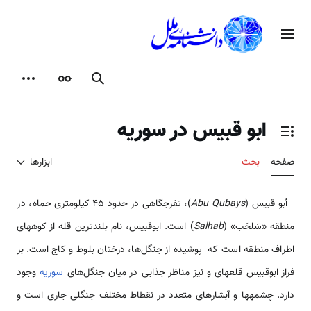
رش
ه
منوی اصلی
حتوا
جستجو
ظاهر
ابزارها
ابو قبيس در سوریه
تغییر وضعیت فهرست محتویات
صفحه
بحث
ابزارها
أبو قبيس (
Abu Qubays
)، تفرجگاهی در حدود 45 کیلومتری حماه، در
منطقه «سَلحَب» (
Salhab
) است. ابوقبیس، نام بلندترین قله از کوه­های
اطراف منطقه است که پوشیده از جنگل‌ها، درختان بلوط و کاج است. بر
فراز ابوقبیس قلعه­ای و نیز مناظر جذابی در میان جنگل‌های
سوریه
وجود
دارد. چشمه­ها و آبشارهای متعدد در نقطاط مختلف جنگلی جاری است و