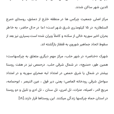
الدین شهر ساکن شدند.
مرکز اصلی جمعیت چرکس ها در منطقه خارج از دمشق، روستای «مرج
السلطان» در 15 کیلومتری شرق شهر است؛ اما در حال حاضر، به خاطر
بحران اخیر سوریه خالی از سکنه و کاملاً ویران شده است.بسیاری نیز بعد از
سقوط اتحاد جماهیر شوروی به قفقاز بازگشته اند.
شهرک «خناصر» در شهر حلب، مرکز مهم دیگری متعلق به چرکس­هاست؛
همین طور، «منبج»، در شمال شرقی حلب. درحمص نیز در هفت روستا
بیشتر در شمال یا شرق حمص در امتداد لبه صحرای سوریه و در امتداد
سواحل شرقی رودخانه العاصی؛ یعنی دیر فول ، عین النیصر ، ابوحمامه،
مریج الدر ، اصیله، عنزات، تل امری، تل سنان ، تل ادی و تلیل و دو روستا
در استان حماه چرکس­ها زندگی می­کنند. این روستاها قرار دارند.[18]