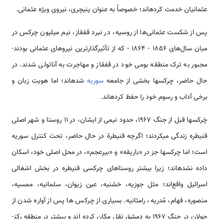
عثمانیان خدمت کرده­اند؛ خصوصاً به عنوان ینی­چری، نیروی ویژه عثمانی.
پس از شکست عثمانی‌ها از روسیه، در نبرد قفقاز، نیم میلیون چرکس در
میان سال‌های ۱۸۵۶ - ۱۸۶۴ - که از تأثیرگذارترین نیروهای عثمانی بودند-
مجبور به ترک منطقه بومی خود در قفقاز و مهاجرت به آناتولی شدند. در
حال حاضر، چرکس­ها بخشی از جامعه
سوریه
شده­اند؛ اما هویت زبان و
برخی آداب و رسوم خود را حفظ کرده­اند.
چَرکس­ها قبل از جنگ 1967، حدود نیمی از ایشان، در 11 روستا و شهر اصلی
قنیطره زندگی می­کردند؛ اگرچه قنیطرة در حال حاضر، تحت کنترل سوریه
است؛ اما چرکس­ها جز در «باریقه» و «بیرعجم»، در محل اصلی خود، اسکان
داده نشده­اند؛ زیرا بیشتر روستاهای چرکسی قنیطره در بخش اشغالی
اسرائیل واقع‌اند؛ مثل جوزیه، خشنیه، عین زیوان، سلمانیه، ممسیه،
منصوره، فهام، مُدریه، رامثانیه. بسیاری از چرکس ها پس از آواره شدن از
جولان در جنگ 1967 به دمشق نقل مکان کرده اند و بیشتر در منطقه رکن­