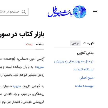
رش
ه
منوی اصلی
حتوا
بازار کتاب در سور
فهرست
نهفتن
صفحه
بحث
بخش آغازین
آژانس ادبی «تماس» (Tamss.org) که یک بنگاه اقتصادی فعال ایرانی در حوزه نشر بین الملل ‌‌‌‌است، اخیراً پروژه­ای را با عنوان «رصدنامه حوزه نشر
در حال به روز رسانی و ویرایش
سوریه
» به پایان رسانده ‌‌‌‌است و 
نیز نگاه کنید به
زودی منتشر خواهد شد. بخشی از ای
منبع اصلی
نویسنده مقاله
به گواهی تاریخ،
سوریه
همواره مه
روشنگری در غرب و راه افتادن ت
فروپاشی عثمانی، انتشار هر نوع ا