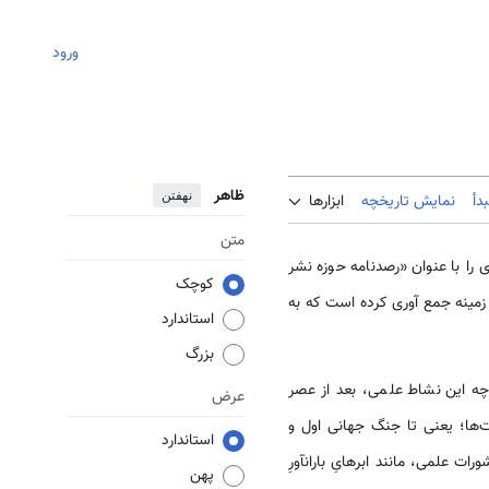
ورود
ظاهر
نهفتن
دأ
نمایش تاریخچه
ابزارها
متن
کوچک
ینه جمع آوری کرده ‌‌‌‌است که به
استاندارد
بزرگ
چه این نشاط علمی، بعد از عصر
عرض
ا؛ یعنی تا جنگ ‌‌‌جهانی اول و
استاندارد
علمی، مانند ابر‌‌هایِ باران­آورِ
پهن