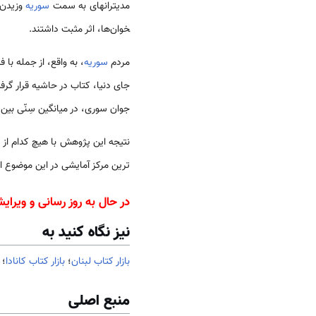
مدیترانه­ای به سمت
سوریه
وزیدن گ
خوان­‌‌ها، اثر مثبت داشتند.
مردم
سوریه
، به واقع، از جمله با ف
جوان سوری، در میانگین سِنّی بین 15 تا 24 سال، 50 درصد کتاب­خوان بودند
نتیجه این پژوهش با هیچ کدام از پژ
ترین مرکز آمایشی در این موضوع ‌‌
در حال به روز رسانی و ویرای
نیز نگاه کنید به
بازار کتاب لبنان
؛
بازار کتاب کانادا
؛
منبع اصلی