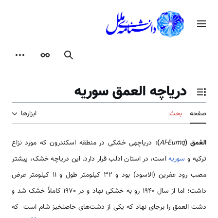
رش
ه
منوی اصلی
حتوا
جستجو
ظاهر
ابزارها
دریاچه العمق سوریه
تغییر وضعیت فهرست محتویات
صفحه
بحث
ابزارها
العُمق (
Al-Eumq
):
دریاچه­ی خشکی در منطقه اسکندرون که مورد نزاع
ترکیه و
سوریه
است، در استان ادلب قرار دارد. این دریاچه خشک، پیش­تر
مصب رود عفرین (الاسود) بود و 32 کیلومتر طول و 11 کیلومتر عرض
داشت؛ اما از سال 1940 رو به خشکی نهاد و در 1970 کاملاً خشک شد و
دشت العمق را برجای نهاد که یکی از دشت‌های حاصلخیز شام است که