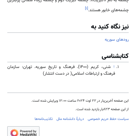
چشمه به نام «کبریت». چشمه کبریت دوم و چشمه زرقاء شمالی پرآب­ترین
]
۱
[
چشمه‌های خابور هستند.
نیز نگاه کنید به
رودهای سوریه
کتابشناسی
↑
شنی، کریم (۱۴۰۰). فرهنگ و تاریخ سوریه. تهران: سازمان
فرهنگ و ارتباطات اسلامی( در دست انتشار)
این صفحه آخرین‌بار در ‏۲۲ اوت ۲۰۲۴ ساعت ‏۱۲:۰۰ ویرایش شده است.
از این صفحه ۸۲۳بار بازدید شده است.
سیاست حفظ حریم خصوصی
دربارهٔ دانشنامه ملل
تکذیب‌نامه‌ها