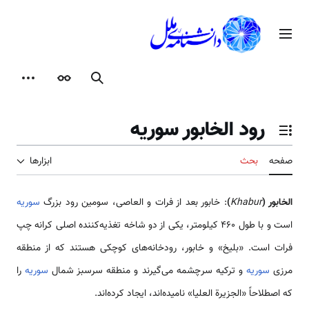
رش
ه
منوی اصلی
حتوا
جستجو
ظاهر
ابزارها
رود الخابور سوریه
تغییر وضعیت فهرست محتویات
صفحه
بحث
ابزارها
الخابور (
Khabur
)
: خابور بعد از فرات و العاصی، سومین رود بزرگ
سوریه
است و با ‌طول ۴۶۰ کیلومتر، یکی از دو شاخه­ تغذیه‌کننده اصلی کرانه چپ
فرات است. «بلیخ» و خابور، رودخانه‌های کوچکی هستند که از منطقه
مرزی
سوریه
و ترکیه سرچشمه می‌گیرند و منطقه سرسبز شمال
سوریه
را
که اصطلاحاً «الجزیرة العلیا» نامیده‌اند، ایجاد کرده‌اند.