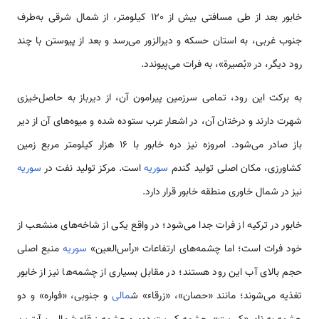
خابور بعد از طی مسافتی بیش از 120 کیلومتر، از شمال شرقی به‌طرف
جنوب غربی، به استان­ حسکه و دیرالزور می‌رسد و بعد از پیوستن با چند
رود دیگر، در «بُصیرة»، به فرات می‌پیوندد.
به برکت این رود، تمامی سرزمین پیرامون آن، از دیرباز به حاصل‌خیزی
شهرت دارند و درختان آن، در اشعار عرب ستوده شده و میوه‌های آن از دیر
باز صادر می‌شود. امروزه نیز دره خابور با ۱۶ هزار کیلومتر مربع زمین
کشاورزی، مکان اصلی تولید گندم
سوریه
است. مرکز تولید نفت در
سوریه
نیز در شمال خاوری منطقه خابور قرار دارد.
خابور در ترکیه از فرات جدا می‌شود؛ در واقع یکی از شاخه‌های منشعب از
خود فرات است؛ اما چشمه‌های ارتفاعات «رأس‌العین»
سوریه
منبع اصلی
حجم بالای آب این رود هستند؛ در مقابل بسیاری از چشمه‌ها نیز از خابور
تغذیه می‌شوند؛ مانند «حصان»، «زرقاء» ش
مالی
و جنوبی، «فواره» و دو