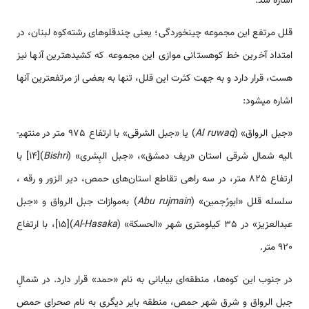
اشاره شد.
قلل مرتفع این مجموعه چین­خوردگی؛ یعنی چندقلوهای رشته‌کوه لبنان، در
امتداد آخرین خط کوهستانی موازی این مجموعه که کشیده­ترین آن­ها نیز
هست، قرار دارد و به جهت کثرت این قلل، تنها به بعضی از مرتفع­ترین آن­ها
اشاره می­شود:
«جبل الرواق» (
Al ruwaq
) یا «جبل الشرقی» با ارتفاع 975 متر در منتهی­
الیه شمال شرقی استان «ریف دمشق»، «جبل البِشری» (
Bishri
)[14] با
ارتفاع 825 متر، در سه راهی تقاطع استان‌های حمص، دیر الزور و رقه ،
سلسله قلل «ابورُجمین» (
Abu rujmain
) به‌موازات جبل الرواق و «جبل
عبدالعزیز» در 35 کیلومتری شهر «الحسکة» (
Al-Hasaka
)[15]، با ارتفاع
920 متر.
در جنوب این کوه‌ها، منطقه‌ای بیابانی به نام «حمد» قرار دارد. در شمالِ
جبل الرواق و شرق شهر حمص، منطقه بایر دیگری به نام صحرای حمص