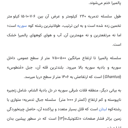
پالمیرا ختم می‌شوند.
طول سلسله تدمریه 240 کیلومتر و عرض آن بین 6-7-10-15 کیلومتر
تخمین زده شده است و به این ترتیب، طولانی­ترین رشته کوه
سوریه
است؛
اما نه مرتفع­ترین و نه مهم­ترین آن. آب و هوای کوه­های پالمیرا خشک
است.
سلسله پالمیرا تا ارتفاع میانگین ​​500-750 متر از سطح عمومی داخل
سوریه و بادیه سوریه بالا می­رود. بلندترین قله آن، جبل «غَنطوس»
(
Ghantus
) است که ارتفاعش به 1406 متر از سطح دریا می­رسد.
به بیانی دیگر، منطقه فلات شرقی سوریه در دل بادیة الشام، شامل زنجیره
ناپیوسته­ و کم ارتفاع (کمتر از 1000 متر) سلسله جبال تدمریه؛ متوازی با
رشته‌کوه
لبنان
است که قلل بسیار متعدد و پراکنده آن، حاصل چین­خوردگی
زمین براثر فشار صفحات «تکتونیک»[13] است که در سطور پیشین بدان