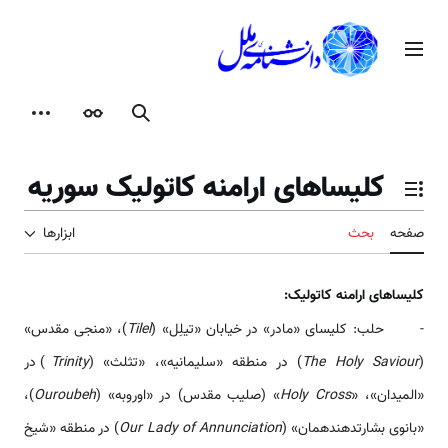
رش
ه
منوی اصلی
حتوا
جستجو
ظاهر
ابزارها
کلیساهای ارامنه کاتولیک سوریه
تغییر وضعیت فهرست محتویات
صفحه
بحث
ابزارها
کلیساهای ارامنه کاتولیک:
- حلب: کلیسای «مادر» در خیابان «تیلِل» (
Tilel
)، «منجی مقدس»
(
The Holy Saviour
) در منطقه «سلیمانیه»، «تثلث» (
Trinity
) در
«المیدان»، «
Holy Cross
» (صلیب مقدس) در «اوروبه» (
Ouroubeh
)،
«بانوی بشارت­دهنده­مان» (
Our Lady of Annunciation
) در منطقه «شیخ