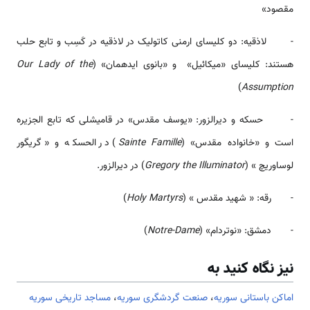
مقصود»
- لاذقیه: دو کلیسای ارمنی کاتولیک در لاذقیه در کَسِب و تابع حلب
هستند: کلیسای «میکائیل» و «بانوی ایده­مان» (
Our Lady of the
)
Assumption
- حسکه و دیرالزور: «یوسف مقدس» در قامیشلی که تابع الجزیره
است و «خانواده مقدس» (
Sainte Famille
) در الحسکه و « گریگور
لوساوریچ » (
Gregory the Illuminator
) در دیرالزور.
- رقه: « شهید مقدس » (
Holy Martyrs
)
- دمشق: «نوتردام» (
Notre-Dame
)
نیز نگاه کنید به
اماکن باستانی سوریه
،
صنعت گردشگری سوریه
،
مساجد تاریخی سوریه