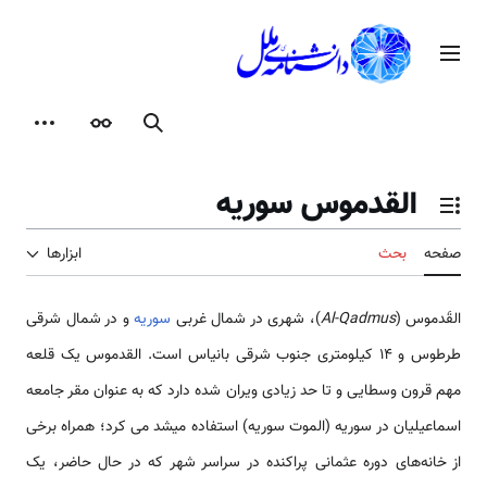
رش
ه
منوی اصلی
حتوا
جستجو
ظاهر
ابزارها
القدموس سوریه
تغییر وضعیت فهرست محتویات
صفحه
بحث
ابزارها
القَدموس (
Al-Qadmus
)، شهری در شمال غربی
سوریه
و در شمال شرقی
طرطوس و 14 کیلومتری جنوب شرقی بانیاس است. القدموس یک قلعه
مهم قرون وسطایی و تا حد زیادی ویران شده دارد که به عنوان مقر جامعه
اسماعیلیان در سوریه (الموت سوریه) استفاده می­شد می کرد؛ همراه برخی
از خانه‌های دوره عثمانی پراکنده در سراسر شهر که در حال حاضر، یک