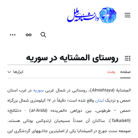
رش
ه
منوی اصلی
حتوا
جستجو
ظاهر
ابزارها
روستای المشتايه در سوریه
تغییر وضعیت فهرست محتویات
صفحه
بحث
ابزارها
المِشتاية (
Almishtaya
)، روستایی در شمال غربی
سوریه
در غرب استان
حمص و نزدیک
لبنان
واقع شده است؛ دقیقاً در 17 کیلومتری شمال بزرگراه
حمص – طرطوس، بین دوراهی «العریده» (
al-'Arida
) - «تلکلخ»
(
Talkalakh
). ساکنان آن عمدتاً مسیحیان ارتدوکس یونانی هستند.
صومعه سنت جورج در المیشتایا یکی از اصلی­ترین جاذبه­های گردشگری این