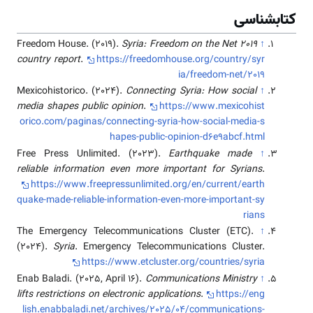
کتابشناسی
Freedom House. (2019).
Syria: Freedom on the Net 2019
↑
country report
.
https://freedomhouse.org/country/syr
ia/freedom-net/2019
Mexicohistorico. (2024).
Connecting Syria: How social
↑
media shapes public opinion
.
https://www.mexicohist
orico.com/paginas/connecting-syria-how-social-media-s
hapes-public-opinion-d6e9abcf.html
Free Press Unlimited. (2023).
Earthquake made
↑
reliable information even more important for Syrians
.
https://www.freepressunlimited.org/en/current/earth
quake-made-reliable-information-even-more-important-sy
rians
The Emergency Telecommunications Cluster (ETC).
↑
(2024).
Syria
. Emergency Telecommunications Cluster.
https://www.etcluster.org/countries/syria
Enab Baladi. (2025, April 16).
Communications Ministry
↑
lifts restrictions on electronic applications
.
https://eng
lish.enabbaladi.net/archives/2025/04/communications-