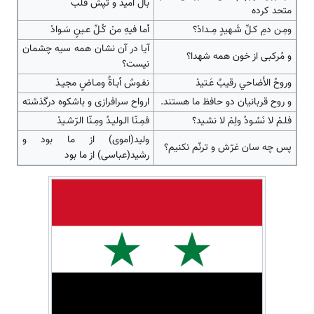
بال امید و تپش قلب
متحد کرده
ومِـن دمِ كـلِّ شَـهيدٍ مِــدادْ؟
أما فيهِ منْ كُـلِّ عـينٍ سَـوادْ
آیا در آن نشان همه سیه چشمان
و مُرکبی از خون همه شهدا؟
نیست؟
وروحُ الأضاحي رقيبٌ عَـتيدْ
نفـوسٌ أبـاةٌ ومـاضٍ مجيـدْ
و روح قربانیان دو حافظ ما هستند.
ارواح سرافرازی و باشکوه درگذشته
فلـمْ لا نَسُـودُ ولِمْ لا نشـيد؟
فمِـنّا الـوليـدُ ومِـنّا الرّشـيدْ
ولید(اموی) از ما بود و
پس چه سان غرّش و ترنّم نکنیم؟
رشید(عباسی) از ما بود