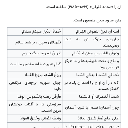
آن را «محمد فلیفل» (۱۸۹۹–۱۹۸۵) ساخته ‌‌‌‌‌‌‌است.
متن سرود بدین مضمون ‌‌‌‌‌‌‌است:
أبَتْ أنْ تـذِلَّ النفـوسُ الكِــرامْ
حُـماةَ الـدِّيارِ عليكمْ ســلامْ
جان­‌‌‌‌‌‌‌‌های بزرگ تن به ذلت
نگهبانان میهن ، بر شما سلام
ن‌‌‌‌‌‌‌‌می‌دهند
وعرشُ الشّموسِ حِمَىً لا يُضَامْ
عَـرينُ العـروبةِ بيتٌ حَـــرام
و تاج و تخت خورشید‌‌‌‌‌‌‌‌های ما هرگز
کُنام عربیت خانه مقدس ما ‌‌‌‌‌‌‌است
فرو نمی رود
تُحــاكي السّـماءَ بعـالي السَّـنا
ربوعُ الشّـآمِ بـروجُ العَــــلا
که در آن اوج با آسمان بلند در
جبال سوریه برج‌‌‌‌‌‌‌‌های مرتفعی
گفتگو هستند
دارند
سَـمــاءٌ لَعَـمـرُكَ أو كالسَّـما
فأرضٌ زهتْ بالشّموسِ الوِضَا
سرزمینی که با آفتاب درخشان
چون آسمان! قسم! یا شبیه آسمان
مزین ‌‌‌‌‌‌‌است...
عـلى عَـلَمٍ ضَمَّ شَـمْلَ البـلادْ
رفيـفُ الأماني وخَفـقُ الفؤادْ
بر روی پرچم این سرزمین­‌‌‌‌‌‌‌‌ها را