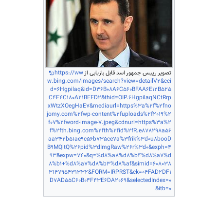
تصویر رییس جمهور اسد قابل بازیابی از
https://ww
w.bing.com/images/search?view=detailV2&cci
d=6Hgpilaq&id=D36B08A6C560BFAA6E12B525
C4F4C180A21BEFD2&thid=OIP.6HgpilaqNCtRrp
xWtzXOegHaE7&mediaurl=https%3a%2f%2fno
jomy.com%2fwp-content%2fuploads%2f2019%2
f07%2fword-image-7.jpeg&cdnurl=https%3a%2
f%2fth.bing.com%2fth%2fid%2fR.e878298a56
aa342b51ae9c56b735ce7a%3frik%3d0u8booD
B9MQltQ%26pid%3dImgRaw%26r%3d0&exph=4
93&expw=740&q=%d8%a8%d8%b4%d8%a7%d
8%b1+%d8%a7%d8%b3%d8%af&simid=608038
314795431332&FORM=IRPRST&ck=04FAD2DF1
D7AD55C60B04F43E6DA2069&selectedIndex=0
&itb=0