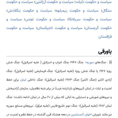
سیاست و حکومت تایلند
؛
سیاست و حکومت آرژانتین
؛
سیاست و حکومت
سنگال
؛
سیاست و حکومت زیمبابوه
؛
سیاست و حکومت بنگلادش
؛
سیاست و حکومت سریلانکا
؛
سیاست و حکومت تونس
؛
سیاست و
حکومت گرجستان
؛
سیاست و حکومت تاجیکستان
؛
سیاست و حکومت
قزاقستان
پاورقی
[i] . جنگ­‌‌‌‌‌‌‌‌های
سوریه
:
جنگ 1948 جنگ اعراب و اسرائیل ( علیه اسرائیل)
؛
جنگ شش
روزه 1967 یا جنگ شش روزه (علیه اسرائیل)
؛
جنگ فرسایشی (علیه اسرائیل)
؛
جنگ
آزادی اکتبر (جنگ اکتبر) جنگ 1973 (علیه اسرائیل)
؛
جنگ داخلی
لبنان
برای حفظ
امنیت و ثبات در لبنان (نیرو‌‌‌‌‌‌‌‌های بازدارنده عرب) در برابر شبه نظامیان، سازمان آزادیبخش
و نیرو‌‌‌‌‌‌‌‌های شورشی و دستیابی به ثباتی که بیش از 20 سال در لبنان ادامه داشت؛
جنگ
لبنان 1982 (علیه اسرائیل)
؛
جنگ دوم خلیج فارس (علیه عراق)
.
نیرو‌‌‌‌‌‌‌‌های مسلح سوریه
نیز مانند شورش
اخوان المسلمین
در دهه هشتاد قرن گذشته در حفظ نظم و امنیت در