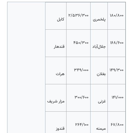
2/536/300
180/800
پلخمری
کابل
450/300
168/600
جلال‌آباد
قندهار
349/000
149/300
بغلان
هرات
300/600
141/000
غزنی
مزار شریف
264/100
67/800
میمنه
قندوز