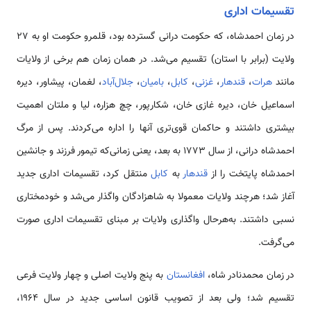
تقسیمات‌ اداری
در زمان احمدشاه، که حکومت درانی گسترده بود، قلمرو حکومت او به ۲۷
ولایت (برابر با استان) تقسیم می‌شد. در همان زمان هم برخی از ولایات
مانند
هرات
،
قندهار
،
غزنی
،
کابل
،
بامیان
،
جلال‌آباد
، لغمان، پیشاور، دیره
اسماعیل خان، دیره غازی خان، شکارپور، چچ هزاره، لیا و ملتان اهمیت
بیشتری داشتند و حاکمان قوی‌تری آنها را اداره می‌کردند. پس از مرگ
احمدشاه درانی، از سال ۱۷۷۳ به بعد، یعنی زمانی‌که تیمور فرزند و جانشین
احمدشاه پایتخت را از
قندهار
به
کابل
منتقل کرد، تقسیمات اداری جدید
آغاز شد؛ هرچند ولایات معمولا به شاهزادگان واگذار می‌شد و خودمختاری
نسبی داشتند. به‌هرحال واگذاری ولایات بر مبنای تقسیمات اداری صورت
می‌گرفت.
در زمان محمدنادر شاه،
افغانستان
به پنج ولایت اصلی و چهار ولایت فرعی
تقسیم شد؛ ولی بعد از تصویب قانون اساسی جدید در سال ۱۹۶۴،