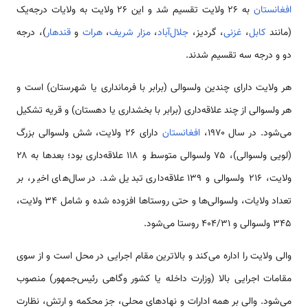
افغانستان
به ۲۶ ولایت تقسیم شد و این ۲۶ ولایت به ولایات درجه‌یک
(مانند
کابل
،
غزنی
، گردیز،
جلال‌آباد
،
مزار شریف
،
هرات
و
قندهار
)، درجه
دو و درجه سه تقسیم شدند.
هر ولایت دارای چندین ولسوالی (برابر با فرمانداری یا شهرستان) است و
هر ولسوالی از چند علاقه‌داری (برابر با بخشداری یا دهستان) و قریه تشکیل
می‌شود. در سال ۱۹۷۰،
افغانستان
دارای ۲۶ ولایت، شش ولسوالی بزرگ
(لویی ولسوالی)، ۷۵ ولسوالی متوسط و ۱۱۸ علاقه‌داری بود؛ بعدها به ۲۸
ولایت، ۲۱۶ ولسوالی و ۱۳۹ علاقه‌داری تبدیل شد. در سال‌های اخیر، بر
تعداد ولایات، ولسوالی‌ها و حتی روستاها افزوده شده و شامل ۳۴ ولایت،
۳۴۵ ولسوالی و ۴۰۴/۳۱ روستا می‌شود.
والی ولایت را اداره می‌کند و بالاترین مقام اجرایی در محل است و از سوی
مقامات اجرایی بالا (وزارت داخله یا کشور وگاهی رئیس‌جمهور) منصوب
می‌شود. والی بر همه ادارات و نهادهای محلی، جز محکمه و ارتش، نظارت