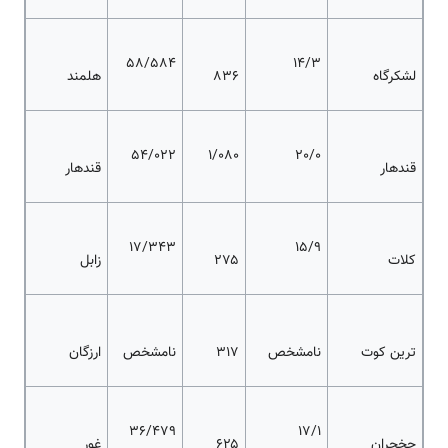
58/584
14/3
لشکرگاه
۸۳۶
هلمند
54/022
1/080
20/0
قندهار
قندهار
17/343
15/9
کلات
۲۷۵
زابل
ترین کوت
نامشخص
۳۱۷
نامشخص
ارزگان
36/479
17/1
چخچران
۶۲۵
غور