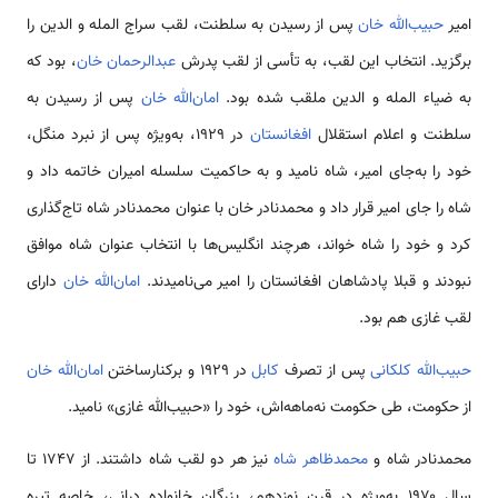
امیر
حبیب‌الله خان
پس از رسیدن به سلطنت، لقب سراج المله و الدین را
برگزید. انتخاب این لقب، به تأسی از لقب پدرش
عبدالرحمان خان
، بود که
به ضیاء المله و الدین ملقب شده بود.
امان‌الله خان
پس از رسیدن به
سلطنت و اعلام استقلال
افغانستان
در ۱۹۲۹، به‌ویژه پس از نبرد منگل،
خود را به‌جای امیر، شاه نامید و به حاکمیت سلسله امیران خاتمه داد و
شاه را جای امیر قرار داد و محمدنادر خان با عنوان محمدنادر شاه تاج‌گذاری
کرد و خود را شاه خواند، هرچند انگلیس‌ها با انتخاب عنوان شاه موافق
نبودند و قبلا پادشاهان افغانستان را امیر می‌نامیدند.
امان‌الله خان
دارای
لقب غازی هم بود.
حبیب‌الله کلکانی
پس از تصرف
کابل
در ۱۹۲۹ و برکنارساختن
امان‌الله خان
از حکومت، طی حکومت نه‌ماهه‌اش، خود را «حبیب‌الله غازی» نامید.
محمدنادر شاه و
محمدظاهر شاه
نیز هر دو لقب شاه داشتند. از ۱۷۴۷ تا
سال ۱۹۷۰ به‌ویژه در قرن نوزدهم، بزرگان خانواده درانی، خاصه تیره