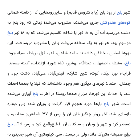
شهر
بلخ
از رود بلخ (یا باکتروس قدیم) و سایر رودهایی که از دامنه شمالی
کوه‌های هندوکش
جاری می‌شدند، مشروب می‌شد؛ زمانی که رود بلخ به
دشت می‌رسید آب آن به ۱۸ نهر یا شاخه تقسیم می‌شد، که به ۱۸ نهر
بلخ
موسوم بود، هر نهر به یک منطقه می‌رفت و آن را مشروب می‌ساخت. این
نهرها اسامی مختلفی داشتند؛ مانند شاهی، قدر، قزل، رباط، سیاه جود،
بلخ
، مشتاق، اصفهان، عبدالله، بهشور، (باه شور)، ازغنداب، آدینه مسجد،
قراچه، بوره لیک، کوت، شیخ شارک، فیض‌آباد، علی‌آباد، دشت جود و
چمتال. احتمالا نهرهای دیگری هم وجود داشته‌اند که قبلا یا بعدها احداث
شد. با احداث این نهرها، مزارع صدها روستا در اطراف
بلخ
آبیاری می‌شده
است. شهر
بلخ
بارها مورد هجوم قرار گرفت و ویران شد؛ ولی دوباره
بازسازی شد. آخرین‌بار چنگیز خان آن را پس از ۳۷ شبانه‌روز محاصره و
تسخیر کرد و شهر را ویران و ساکنان آن را قلع‌وقمع کرد و پس از آن
بلخ
برای همیشه متروک ماند؛ ولی در بیست، سی کیلومتری آن شهر جدیدی به