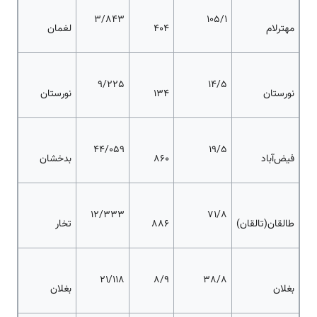
3/843
105/1
مهترلام
۴۰۴
لغمان
9/225
14/5
نورستان
۱۳۴
نورستان
44/059
19/5
فیض‌آباد
۸۶۰
بدخشان
12/333
71/8
طالقان(تالقان)
۸۸۶
تخار
21/118
8/9
38/8
بغلان
بغلان