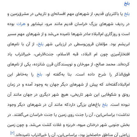
بلخ
بلخ
یا باکتریای قدیم، از شهرهای مهم افسانه‌ای و تاریخی در مشرق‌زمین و
در ردیف شهرهای بزرگ خراسان قدیم مانند مرو، نیشابور و
هرات
بوده
است و روزگاری ام‌البلاد-مادر شهرها نامیده می‌شد و از شهرهای مهم مسیر
ابریشم بود. مؤلفان قرون‌وسطی در ارزیابی شهر
بلخ
، از آن با نام‌های
افتخارآمیزی چون ام البلاد، قبه الاسلام، جنت‌الارض، خیرالتراب یاد
کرده‌اند. محمد صالح، از مورخان و نویسندگان قرن شانزده، یکی از نام‌های
فوق‌الذکر را شرح داده است. بنا به‌گفته او،
بلخ
را به‌خاطر این
ام‌البلادگفته‌اند که پیش از شهرهای دیگر جهان به وجود آمده و در زمان
رونق و شکوفایی این شهر تاریخی، هیچ شهر دیگری در جهان مانند آن
نبوده است.
بلخ
باغ‌های بزرگی داردکه مانند آن در شهرهای دیگر وجود
نداشت؛ براساس‌این، آن را جنت روی زمین یا جنت خراسان می‌گفتند. در
بخش جنوبی شهر درختان میوه، خربزه و غلات کشت می‌شد. و چون زمین
]
۲
[
زراعتی آن مناطق حاصلخیز بود، براساس‌این، آن را خیرالتراب نامیده‌اند.