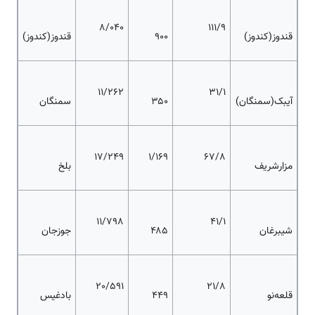
8/040
111/9
قندوز(کندوز)
۹۰۰
قندوز(کندوز)
11/262
31/1
آیبک(سمنگان)
۳۵۰
سمنگان
17/249
1/169
67/8
مزارشریف
بلخ
11/798
41/1
شیبرغان
۴۸۵
جوزجان
20/591
21/8
قلعه‌نو
۴۴۹
بادغیس