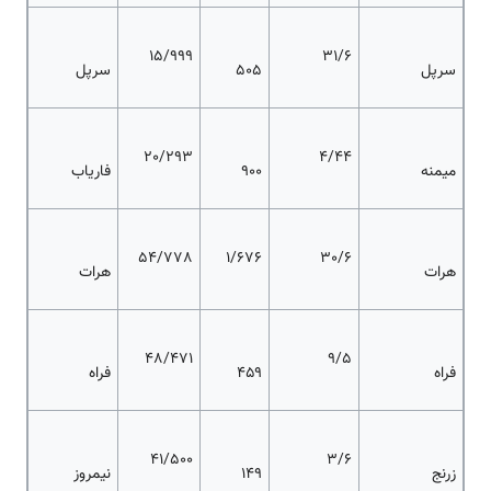
15/999
31/6
سرپل
۵۰۵
سرپل
20/293
4/44
میمنه
۹۰۰
فاریاب
54/778
1/676
30/6
هرات
هرات
48/471
9/5
فراه
۴۵۹
فراه
41/500
3/6
زرنج
۱۴۹
نیمروز