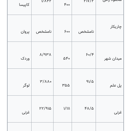
محمود راغی
1/842
217/2
۴۰۰
کاپیسا
چاریکار
نامشخص
۶۰۰
نامشخص
پروان
8/938
60/4
میدان شهر
۵۴۰
وردک
3/880
91/5
پل علم
۳۵۵
لوگر
22/915
1/111
48/5
غزنی
غزنی