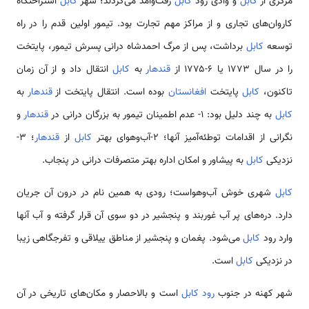
مرکزی از
کابل
و وادی رود
کابل
رفت‌وآمد می‌کردند؛ شهر
کابل
استراحتگاه
کاروان‌های تجاری و از مراکز مهم تجارت بود. تیمور اولین قدم را در راه
توسعه
کابل
برداشت، پس از مرگ احمدشاه درانی پسرش تیمور، پایتخت
را در سال ۱۷۷۳ یا ۶-۱۷۷۵ از
قندهار
به
کابل
انتقال داد و از آن زمان
تاکنون،
کابل
پایتخت
افغانستان
بوده است. انتقال پایتخت از
قندهار
به
کابل
به چند دلیل بود: ۱- عدم اطمینان تیمور به بزرگان درانی در
قندهار
و
نگرانی از اقدامات توطئه‌آمیز آنها؛ ۲-آب‌وهوای بهتر
کابل
از
قندهار
؛ ۳-
نزدیکی
کابل
به پیشاور و امکان اداره بهتر متصرفات درانی در پنجاب.
کابل
شهری خوش آب‌وهواست؛ رودی به همین نام در درون آن جریان
دارد. دره‌های پر آب غوربند و پنجشیر در دو سوی آن قرار گرفته و آب آنها
وارد رود
کابل
می‌شود. پغمان و پنجشیر از مناطق ییلاقی و تفرجگاهی زیبا
در نزدیکی
کابل
است.
شهر کهنه در جنوب
رود کابل
است و بالاحصار و مکان‌های تاریخی در آن