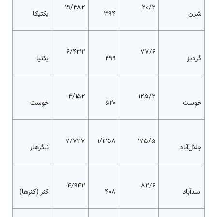
19/482
20/2
شرن
۳۹۴
پکتیکا
6/432
77/6
گردیز
۴۹۹
پکتیا
4/152
125/2
خوست
۵۲۰
خوست
7/727
1/358
175/5
جلال‌آباد
ننگرهار
4/942
82/6
اسدآباد
۴۰۸
کنر (کنرها)