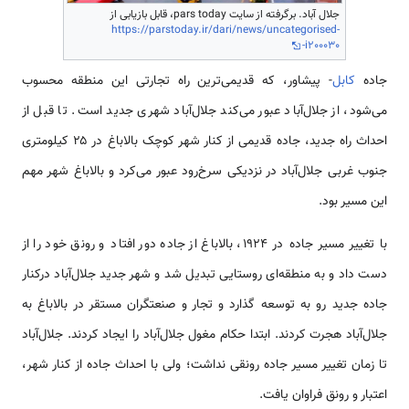
جلال آباد. برگرفته از سایت pars today، قابل بازیابی از
https://parstoday.ir/dari/news/uncategorised-
i200030-
جاده
کابل
- پیشاور، که قدیمی‌ترین راه تجارتی این منطقه محسوب
می‌شود، از جلال‌آباد عبور می‌کند جلال‌آباد شهری جدید است. تا قبل از
احداث راه جدید، جاده قدیمی از کنار شهر کوچک بالاباغ در ۲۵ کیلومتری
جنوب غربی جلال‌آباد در نزدیکی سرخ‌رود عبور می‌کرد و بالاباغ شهر مهم
این مسیر بود.
با تغییر مسیر جاده در ۱۹۲۴، بالاباغ از جاده دور افتاد و رونق خود را از
دست داد و به منطقه‌ای روستایی تبدیل شد و شهر جدید جلال‌آباد درکنار
جاده جدید رو به توسعه گذارد و تجار و صنعتگران مستقر در بالاباغ به
جلال‌آباد هجرت کردند. ابتدا حکام مغول جلال‌آباد را ایجاد کردند. جلال‌آباد
تا زمان تغییر مسیر جاده رونقی نداشت؛ ولی با احداث جاده از کنار شهر،
اعتبار و رونق فراوان یافت.