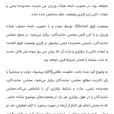
نخواهد بود. در تصویب نامهء هیأت وزیران می بایست محدودهء ارضی و
تبعات ناشی ازبر قراری وضعیّت خطر مشخص شده باشد.
وضعیت فوق العاده[II]، توسط دولت و با تصویب نامهء مصوّب هیأت
وزیران و با اذن قبلی مجلس نمایندگان، برقرار می‌شود. در مجوّز مجلس
نمایندگان، بایستی محدودهء ارضی مشمول بر قراری وضعیّت فوق العاده،
و تَبَعات ناشی از برقراری و مدّت آن که بیش سی روز نبوده ولی قابل تمدید
به مدّت مشابه با همان شرایط قبلی خواهد بود.
به وضوح قید شده باشد. حکومت نظامی[III]به پیشنهاد دولت و منحصراً با
رأی اکثریّت مطلق مجلس نمایندگان برقرار می‌شود. مجلس نمایندگان،
محدودهء ارضی، مدّت و شرایط برقراری آن را مُشَخّص می‌کند.مجلس
نمایندگان را در طول برقراری هر یک از وضعیّت‌های موضوع مادّهء حاضر،
که به محض اعلام هر کدام از آن‌ها در صورت برخورد با ایّام تعطیلی، هر دو
مجلس خود به خود منعقد می‌شوند؛ نمی‌توان منحلّ کرد. در طول برقراری