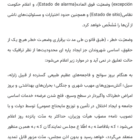
excepción) وضعیّت فوق العاده(Estado de alarma)، و اعلام حکومت
نظامی(Estado de sitio) و همچنین حدود اختیارات و مسئولیّت‌های ناشی
از آن‌ها را مُشَخّص خواهد کرد.
وضعیّت خطر، (طبق قانون طی مدت برقراری وضعیت خطر هیچ یک از
حقوق، اساسی شهروندان جز ایجاد پاره ای محدودیت‌ها از نظر ترافیک به
حالت تعلیق در نمی آید و در موارد زیر اعلام می‌شود:
به هنگام بروز سوانح و فاجعه‌های عظیم طبیعی گسترده از قبیل زلزله،
سیل؛ آتش‌سوزی‌های مهیب شهری و جنگلی؛ بحران‌های بهداشتی و بروز
امراض خطرناک واگیردار در سطح وسیع، فلج شدن عرضهء خدمات اساسی
جامعه و ایجاد اختلال در تأمین و توزیع مایحتاج عمومی) توسط دولت و با
تصویب نامهء مصوّب هیأت وزیران، حداکثر به مدّت پانزده روز اعلام
می‌شود؛ که بلافاصله به اطّلاع مجلس نمایندگان که به همین منظور
منعقد می‌گردد، خواهد رسید و بدون اذن مجلس، مدّت مزبور قابل تمدید