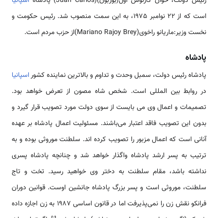
رئیس دولت، خوان کارلوس اول(بوربون)(Juan Carlos) پادشاه
اسپانیا
است که از 22 نوامبر 1975، به این سمت منصوب شد. رئیس حکومت و
نخست وزیر:ماریانو راخوی(Mariano Rajoy Brey)از حزب مردم است.
پادشاه
پادشاه رئیس دولت، سمبل وحدت و تداوم و بالاترین نماینده کشور
اسپانیا
در روابط بین المللی است. شخص شاه مصون از تعرض خواهد بود.
تصمیمات و اعمال وی می بایست از سوی دولت مورد تصویب قرار گیرد و
بدون این تصویب فاقد اعتبار می‌باشند. مسئولیت اعمال پادشاه بر عهده
آنانی است که اعمال مزبور را تصویب کرده اند. سلطنت موروثی بوده و به
ترتیب به پسر ارشد پادشاه واگذار خواهد شد و چنانچه پادشاه پسری
نداشته باشد، مقام سلطنت به دختر وی خواهید رسید. تخت و تاج
سلطنت، موروثی است و پسر بزرگ پادشاه جانشین اوست. قوانین دوران
فرانکو نقش زن را نمی‌پذیرفت اما در قانون اساسی 1987 به زن اجازه داده