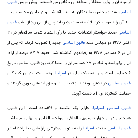
از مواد آن را برای استقلال منطقه ای ناکافی می‌دانستند. پیش نویس
قانون
اساسی
بعد از مجلس نمایندگان به سنا ارائه شد. و در پایان ماه سپتامبر،
سنا آن را تصویب کرد. از که نخست وزیر باید پس از سی روز از اعلام
قانون
اساسی
جدید خواستار انتخابات جدید یا رأی اعتماد شود. سرانجام در 31
اکتبر 1978 دو مجلس سند
قانون اساسی
جدید را تصویب کردند که پس از
آن در 6 دسامبر 1978 به رفراندوم گذاشته شد. حدود 87.7 درصد از آراء،
آن را پذیرفتند و شاه در 27 دسامبر آن را امضا کرد. روز قانون اساسی تاریخ
6 دسامبر است و از تعطیلات ملی در
اسپانیا
بوده است. تدوین کنندگان
قانون اساسی
در تلاش بودند تا از تعصب ها و جزم اندیشی دوری گزینند و
حمایت گسترده ای را به‌دست آورند.
قانون اساسی اسپانیا
، دارای یک مقدمه و 169ماده است. این قانون
همچنین دارای چهار ضمیمه­ی الحاقی، موقت، الغایی و نهایی می‌باشد.
قانون اساسی
جدید،
اسپانیا
را به عنوان مونارشی پارلمانی، با پادشاه در