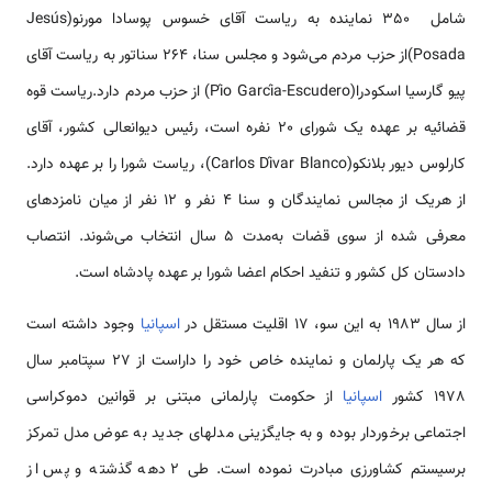
شامل 350 نماینده به ریاست آقای خسوس پوسادا مورنو(Jesús
Posada)از حزب مردم می‌شود و مجلس سنا، 264 سناتور به ریاست آقای
پیو گارسیا اسکودرا(Pío García-Escudero) از حزب مردم دارد.ریاست قوه
قضائیه بر عهده یک شورای 20 نفره است، رئیس دیوانعالی کشور، آقای
کارلوس دیور بلانکو(Carlos Dívar Blanco)، ریاست شورا را بر عهده دارد.
از هریک از مجالس نمایندگان و سنا 4 نفر و 12 نفر از میان نامزدهای
معرفی شده از سوی قضات به‌مدت 5 سال انتخاب می‌شوند. انتصاب
دادستان کل کشور و تنفید احکام اعضا شورا بر عهده پادشاه است.
از سال 1983 به این سو، 17 اقلیت مستقل در
اسپانیا
وجود داشته است
که هر یک پارلمان و نماینده خاص خود را داراست از 27 سپتامبر سال
1978 کشور
اسپانیا
از حکومت پارلمانی مبتنی بر قوانین دموکراسی
اجتماعی برخوردار بوده و به جایگزینی مدلهای جدید به عوض مدل تمرکز
برسیستم کشاورزی مبادرت نموده است. طی 2 دهه گذشته و پس از