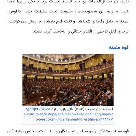
ندارد. هر یک از اقدامات وی باید توسط نخست وزیر یا یکی از وزرا امضا
شود. به رغم این محدودیت‌ها، حکومت تحت سلطنت خوان کارلوس،
عمدتا به دلیل وفاداری شجاعانه و ثابت قدم پادشاه، به روش دموکراتیک،
درجه‌­­­ی قابل توجهی از اقتدار اخلاقی را به‌دست آورده است.
قوه­ مقننه
قوه مقننه در اسپانیا (1403)، قابل بازیابی از
https://www.a
a.com.tr/en/europe/spain-allows-regional-languages-t
o-be-spoken-in-parliament-for-1st-time/2995487
قوه­ مقننه، متشکل از دو مجلس نمایندگان و سنا است، مجلس نمایندگان