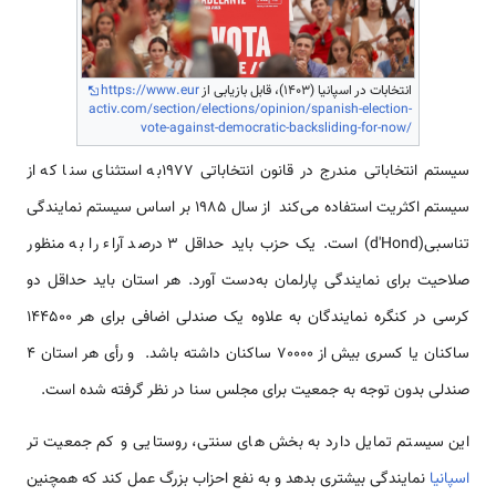
انتخابات در اسپانیا (1403)، قابل بازیابی از
https://www.eur
activ.com/section/elections/opinion/spanish-election-
vote-against-democratic-backsliding-for-now/
سیستم انتخاباتی مندرج در قانون انتخاباتی 1977به استثنای سنا که از
سیستم اکثریت استفاده می‌کند از سال 1985 بر اساس سیستم نمایندگی
تناسبی(d'Hond) است. یک حزب باید حداقل 3 درصد آراء را به منظور
صلاحیت برای نمایندگی پارلمان به‌دست آورد. هر استان باید حداقل دو
کرسی در کنگره نمایندگان به علاوه یک صندلی اضافی برای هر 144500
ساکنان یا کسری بیش از 70000 ساکنان داشته باشد. و رأی هر استان 4
صندلی بدون توجه به جمعیت برای مجلس سنا در نظر گرفته شده است.
این سیستم تمایل دارد به بخش های سنتی، روستایی و کم جمعیت تر
اسپانیا
نمایندگی بیشتری بدهد و به نفع احزاب بزرگ عمل کند که همچنین