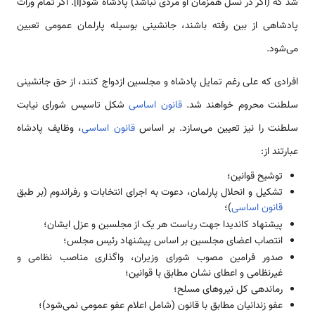
شد که (اگر در نسل همزمان او مردی نباشد) ­پادشاه شود[i]. اگر تمام وراث
پادشاهی از بین رفته باشند، جانشینی بوسیله پارلمان عمومی تعیین
می‌شود.
افرادی که علی رغم تمایل پادشاه و مجلسین ازدواج کنند، از حق جانشینی
سلطنت محروم خواهند شد.
قانون اساسی
شکل تاسیس شورای نیابت
سلطنت را نیز تعیین می‌سازد. بر اساس
قانون اساسی
، وظایف پادشاه
عبارتند از:
توشیح قوانین؛
تشکیل و انحلال پارلمان، دعوت به اجرای انتخابات و رفراندوم (بر طبق
قانون اساسی
)؛
پیشنهاد کاندیدا جهت ریاست هر یک از مجلسین و عزل ایشان؛
انتصاب اعضای مجلسین بر اساس پیشنهاد رئیس مجلس؛
صدور فرامین مصوب شورای وزیران، واگذاری مناصب نظامی و
غیرنظامی و اعطای نشان مطابق با قوانین؛
رماندهی کل نیروهای مسلح؛
عفو زندانیان مطابق با قانون (شامل اعلام عفو عمومی نمی‌شود)؛