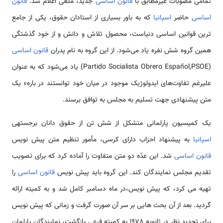
تمامی مصوبات غیرمطابق با
قانون اساسی
جدید، ملغی اعلام شد.
قانون
اساسی
حاضر
اسپانیا
که به باور بسیاری از استادان حقوق، یکی از جامع
ترین قوانین اساسی دنیاست، محصول تلاش و دانش و از خود گذشتگی
همین گروه شش نفره یاد می‌شود. از این گروه به نام پدران
قانون اساسی
(Partido Socialista Obrero Español,PSOE) یاد می‌شود که به عنوان
علیرغم تفاوت‌های ایدولوژیک موجود در میان خود توانستند در بارهء یک
متن پیشنهادی جهت تسلیم به مجلس به توافق برسند.
یک کمیسیون پارلمانی متشکل از شش تن از حقوق دانان برجسته­ی
اسپانیا
به پیشنهاد احزاب دارای کرسی، مأمور تنظیم متن پیش نویس
قانون اساسی
شد. این عدّه دو متن متفاوت را آماده کرد که برای تصویب
تقدیم مجلس نمایندگان کند. این گروه باید پیش نویس
قانون اساسی
را
تهیه می کرد، که پیش نویس،در ماه دسامبر کامل شد و به کمیته ارائه
گردید. بعد از آن بحث هایی بر سر آن صورت گرفت و زمانی که پیش نویس
برای تجدید نظر در ژانویه 1978 به کمیته فرعی بازگشت، نمایندگان پارلمان