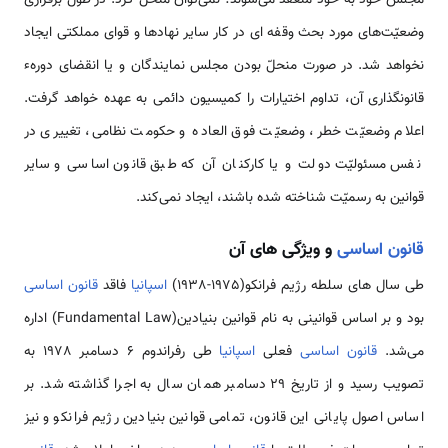
وضعیّت‌های مورد بحث وقفه ای در کار سایر نهاد‌‌ها و قوای مملکتی ایجاد
نخواهد شد. در صورت منحلّ بودن مجلس نمایندگان و یا انقضای دورهء
قانونگذاری آن، تداوم اختیارات را کمیسیون دائمی به عهده خواهد گرفت.
اعلام وضعیّت خطر، وضعیّت فوق العاده و حکومت نظامی، تغییری در
نفس مسئولیّت دولت و یا کارکنان آن که طبق قانون اساسی و سایر
قوانین به رسمیّت شناخته شده باشند، ایجاد نمی‌کند.
قانون اساسی
و ویژگی های آن
طی سال های سلطه رژیم فرانکو(1975-1938)
اسپانیا
فاقد
قانون اساسی
بود و بر اساس قوانینی به نام قوانین بنیادین(Fundamental Law) اداره
می‌شد.
قانون اساسی
فعلی
اسپانیا
طی رفراندوم 6 دسامبر 1978 به
تصویب رسید و از تاریخ 29 دسامبر همان سال به اجرا گذاشته شد. بر
اساس اصول پایانی این قانون، تمامی قوانین بنیادین رژیم فرانکو و نیز