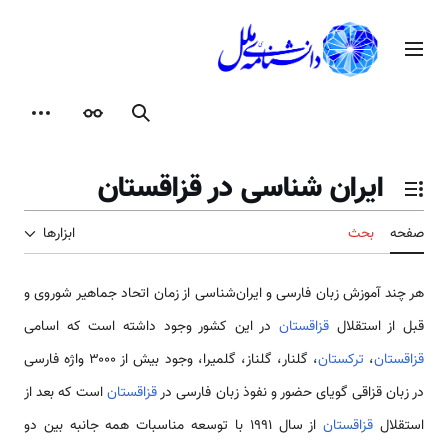
رش
ه
منوی اصلی
حتوا
جستجو
ظاهر
ابزارها
ایران شناسی در قزاقستان
تغییر وضعیت فهرست محتویات
صفحه
بحث
ابزارها
هر چند آموزش زبان فارسی و ایران‌شناسی از زمان اتحاد جماهیر شوروی و
قبل از استقلال
قزاقستان
در این کشور وجود داشته است که اسامی
قزاقستان
،
ترکستان
، گلنار، گلناز، گلمیرا، وجود بیش از ۳۰۰۰ واژه فارسی
در زبان قزاقی گویای حضور و نفوذ زبان فارسی در
قزاقستان
است که بعد از
استقلال
قزاقستان
از سال ۱۹۹۱ با توسعه مناسبات همه جانبه بین دو