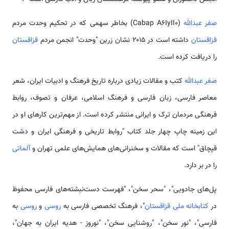
صفر عبدالله
(Cabap A6IyII0) بخاطر سهمی که در تحکیم وحدت مردم
قزاقستان
داشته است در ۲۰۱۵ نشان زرین "وحدت" انجمن مردم
قزاقستان
را دریافت کرده است.
صفر عبدالله
کتب و مقالات زیادی درباره تاریخ فرهنگ و ادبیات ایران، شعر
معاصر فارسی، زبان فارسی و فرهنگ اسلامی، عرفان و تصوف، روابط
فرهنگی مردمان ترک و ایرانی منتشر کرده است. از مهم‌ترین کارهای او در
این زمینه چاپ چهار جلد کتاب "روابط تاریخی و فرهنگی ایران و دشت
قپچاق" است که مقالات و سخنرانی‌های همایش‌های علمی تهران و
آلماتی
را در بر دارد.
پل‌های جادویی"، "سحر سخن"، "فهرست دست‌نبشته‌های فارسی محفوظ
در
کتابخانه ملی قزاقستان
"، فرهنگ تخصصی فارسی به
روسی
و
روسی
به
فارسی"، "نور سخن"، "روشنایی سخن"، "نوروز - هدیه ایران به جهان"،