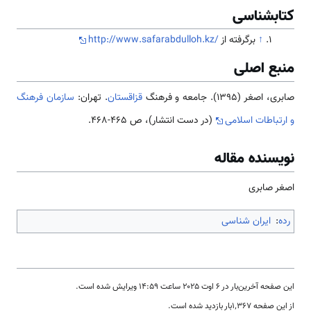
کتابشناسی
↑
برگرفته از
http://www.safarabdulloh.kz/
منبع اصلی
صابری، اصغر (1395). جامعه و فرهنگ
قزاقستان
. تهران:
سازمان فرهنگ
و ارتباطات اسلامی
(در دست انتشار)، ص 465-468.
نویسنده مقاله
اصغر صابری
رده
:
ایران شناسی
این صفحه آخرین‌بار در ‏۶ اوت ۲۰۲۵ ساعت ‏۱۴:۵۹ ویرایش شده است.
از این صفحه ۱٬۳۶۷بار بازدید شده است.