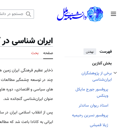
رش
ه
منوی اصلی
حتوا
ایران شناسی در کا
فهرست
نهفتن
صفحه
بحث
بخش آغازین
ذخایر عظیم فرهنگی ایران زمین 
برخی از پژوهشگران
تغییر وضعیت زیربخش‌های برخی از پژوهشگران ایران‌شناسی
ایران‌شناسی
چند در توسعه چشمگیر مطالعات ایر
‏های سیاسی و اقتصادی، دوره‏ های م
پروفسور جورج‏ مایکل
وینکس
عنوان‏ ایران‌شناسی گنجانده ‏شد.
استاد ریوان ساندلر
پروفسور نسرین رحیمیه
ایرانی به کانادا باعث شد که مطالعه 
ژیلا قمیشی