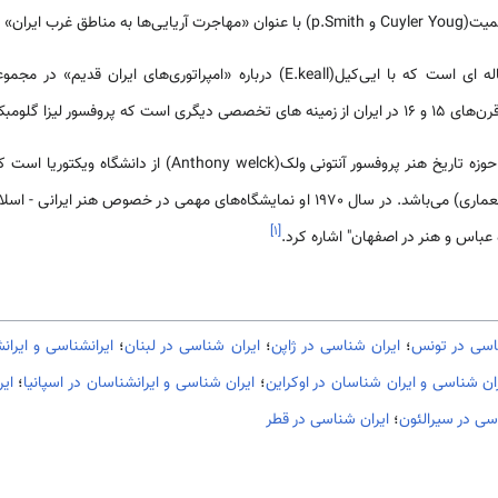
مرکز منتشر شده است.
جدیدترین اثر پروفسور یانگ، رساله ‏ای است که با ایی‌کیل(E.keall) درباره «امپراتو
ا گلومبک به آن می‏پردازد.
از جمله محققان برجسته دیگر در حوزه تاریخ هنر پروفسور آنتونی و
دوران صفویه(نقاشی، خطاطی و معماری‏) می‌باشد. در سال‌ 1970 او نمایشگاه‌های‏ مهمی در 
]
۱
[
ه عباس و هنر در اصفهان‏" اشاره کرد.
اسی در تونس
؛
ایران شناسی در ژاپن
؛
ایران شناسی در لبنان
؛
ایرانشناسی و ایرا
ان شناسی و ایران شناسان در اوکراین
؛
ایران شناسی و ایرانشناسان در اسپانیا
؛
اي
سی در سیرالئون
؛
ایران شناسی در قطر