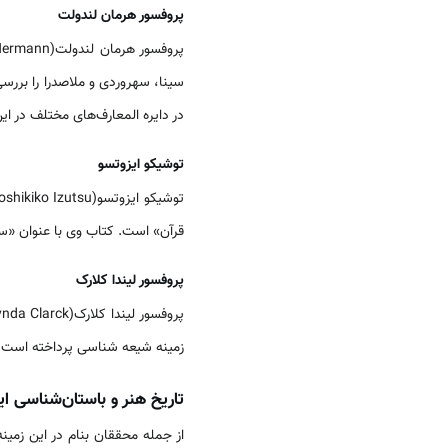
پروفسور هرمان لندولت
پروفسور هرمان لندولت(Landolt Hermann) استاد حوزه فلسفه و کلام
سینا، سهروردی و ملاصدرا را بررسی
در دایره المعارف‌های مختلف در ا
توشیکو ایزوتسو
توشیکو ایزوتسو(Toshikiko Izutsu) استاد
قرآن‏» است. کتاب وی با عنوان ‏«
پروفسور لیندا کلارک
پروفسور لیندا کلارک(Lynda Clarck) استاد گروه‏ ادیان
زمینه شیعه‏ شناسی پرداخته است و 
تاریخ هنر و باستان‌شناسی ای