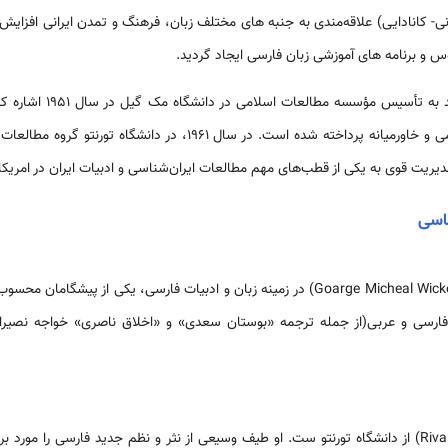
نی- کانادایی) علاقه‌مندی به جنبه‏ های مختلف زبان، فرهنگ و تمدن ایرانی افزای
 و برنامه‏ های‏ آموزشی زبان فارسی ایجاد گردید.
از جمله قدیمی‌ترین این موار
‏عنوان‏ زیر مجموعه مطالعات اسلامی و خاورمیانه پرداخته شده‏ است. در سال 
ناسی
پروفسور جورج‏ مایکل وینکس(Goarge Micheal Wickens) در زمینه زبان و ادبیات فارسی،‏ یک
فارسی و عربی(از جمله ترجمه «بوستان سعدی» و «اخلاق ناصری» خواجه نصیرال
استاد ریوان ساندلر(Rivanne Sandler) از دانشگاه تورنتو ست. او طیف وسیعی از نثر و نظم جدید فارسی‏ 