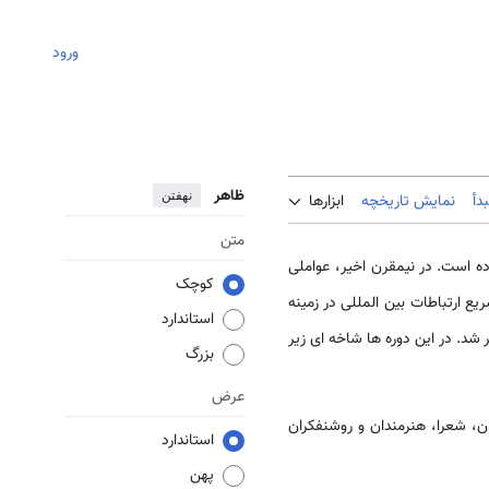
ورود
ظاهر
نهفتن
دأ
نمایش تاریخچه
ابزارها
متن
وده‏ است. در نیم‏قرن اخیر، عواملی
کوچک
 ارتباطات بین‏ المللی در زمینه
استاندارد
شد. در این دوره ‏ها شاخه ‏ای زیر
بزرگ
عرض
روزنامه‏ نگاران، شعرا، هنرمندان و روشنفکران
استاندارد
پهن