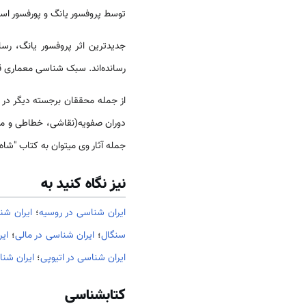
توسط پروفسور یانگ و پورفسور اسمیت(Cuyler Youg و p.Smith) با عنوان‏ «مهاجرت آریایی‌ها به مناطق غرب ایران‏» توسط این‏ 
رسانده‌اند. سبک ‏شناسی معماری قرن‌های 15 و 16 در ایران از زمینه‏ های تخصصی دیگری است که پروفسور لیز
جمله‏ آثار وی می‏توان به کتاب ‏"شا
نیز نگاه کنید به
ایران شناسی در روسیه
؛
ایران شن
سنگال
؛
ایران شناسی در مالی
؛
ایر
ایران شناسی در اتیوپی
؛
ایران شنا
کتابشناسی