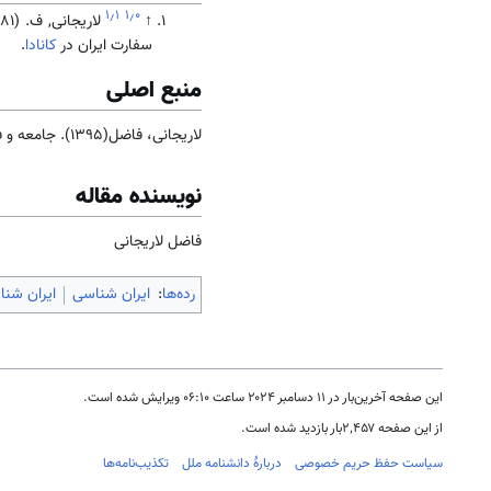
۱٫۱
۱٫۰
↑
لاریجانی, ف. (1381). زبان و مردم
سفارت ایران در
کانادا
.
منبع اصلی
لاریجانی، فاضل(1395). جامعه و فرهنگ
نویسنده مقاله
فاضل لاریجانی
رده‌ها
:
ایران شناسی
ایران شنا
این صفحه آخرین‌بار در ‏۱۱ دسامبر ۲۰۲۴ ساعت ‏۰۶:۱۰ ویرایش شده است.
از این صفحه ۲٬۴۵۷بار بازدید شده است.
سیاست حفظ حریم خصوصی
دربارهٔ دانشنامه ملل
تکذیب‌نامه‌ها