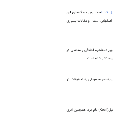
 کانادا
ست. وی دیدگاه‌های ابن
 اصفهانی است. او مقالات‏ بسیاری
ور «مفاهیم اخلاقی و مذهبی در
ان منتشر شده است.
به نحو مبسوطی به‏ تحقیقات در
از جمله محققان بنام در این زمینه می‌توان از پروفسور گلمبک،(Golombek) پروفسور میسن(MASON) و پروفسور کیل(Keall) نام برد. همچنین اثری