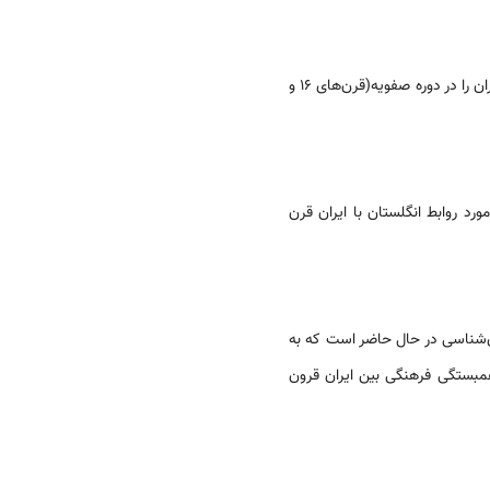
کالین‏ میشل(Collin p.Mitcheal) استاد دانشگاه‏ دال هرسی در کاناداست. وی برخی جنبه‏ های تاریخ دیپلماسی در ایران را در دوره صفویه(قرن‌های 16 و
د روابط انگلستان با ایران قرن
ان‌شناسی در حال حاضر است که به
همبستگی فرهنگی بین ایران قرون