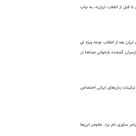
اد میلادی تا قبل از انقلاب ایران»، به چاپ
ران بعد از انقلاب توجه‏ ویژه ‏ای
ارسیان گمشده بازخوانی صداها در
ترکیبات‏ زبان‌های ایرانی اختصاص
ید از محققان برجسته ‏ای چون: مارگات‏ میلر،(Margaret Miller) والدمار هکل(Waldemar Heckel) و راجر ساوری نام برد. علاوه‌بر این‌ها