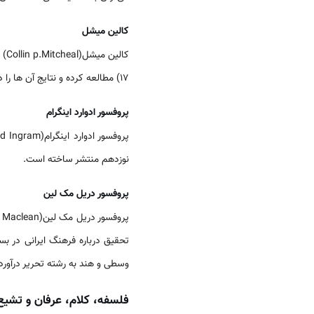
کالین‏ میشل
17) مطالعه کرده و نتایج آن ها را در مقالات متعدد منتشر کرده است.
پروفسور ادوارد اینگرام
پروفسور ادوارد اینگرام(Edward Ingram) استاد تاریخ‏ در
نوزدهم منتشر ساخته است.
پروفسور دریل مک لین
پروفسور دریل مک لین(Derryl Maclean) استاد
تحقیق درباره فرهنگ ایرانی در ب
وسطی و هند به رشته تحریر درآور
فلسفه، کلام، عرفان و تشیع