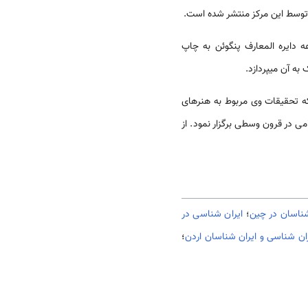
ری‌های ایران قدیم» در مجموعه دایره المعارف پنگوئن به چاپ
لک(Anthony welck) از دانشگاه ویکتوریا است که تحقیقات وی مربوط به‏ هنرهای
خصوص هنر ایرانی - اسلامی در قرون وسطی برگزار نمود. از
نشناسان در چین
؛
ایران شناسی در
ران شناسی و ايران شناسان اردن
؛