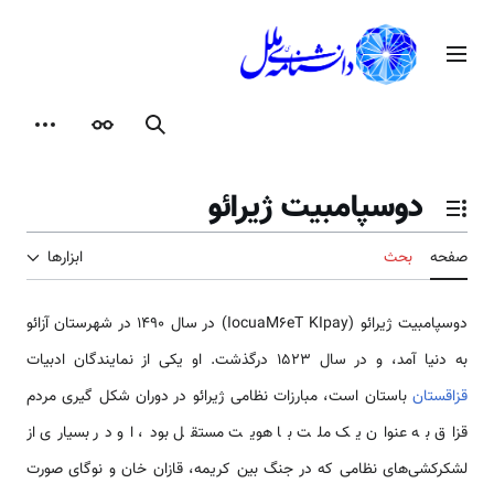
رش
ه
منوی اصلی
حتوا
جستجو
ظاهر
ابزارها
دوسپامبیت ژیرائو
تغییر وضعیت فهرست محتویات
صفحه
بحث
ابزارها
دوسپامبیت ژیرائو (IocuaM6eT KIpay) در سال ۱۴۹۰ در شهرستان آزائو
به دنیا آمد، و در سال ۱۵۲۳ درگذشت. او یکی از نمایندگان ادبیات
قزاقستان
باستان است، مبارزات نظامی ژیرائو در دوران شکل گیری مردم
قزاق به عنوان یک ملت با هویت مستقل بود، او در بسیاری از
لشکرکشی‌های نظامی که در جنگ بین کریمه، قازان خان و نوگای صورت