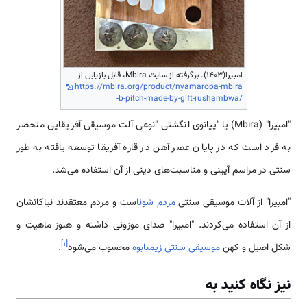
امبیرا(1403). برگرفته از سایت Mbira، قابل بازیابی از
https://mbira.org/product/nyamaropa-mbira
-b-pitch-made-by-gift-rushambwa/
"امبیرا" (Mbira) یا "پیانوی انگشتی "نوعی آلت موسیقی آفریقایی منحصر
به فرد است که در پایان عصر آهن در قاره آفریقا توسعه یافته به طور
سنتی در مراسم آیینی و مناسبت‌های دینی از آن استفاده می‌شد.
"امبیرا" از آلات موسیقی سنتی
مردم شونا
ست و مردم معتقدند نیاکانشان
از آن استفاده می‌کردند. "امبیرا" صدای موزونی داشته و هنوز ماهیت و
]
۱
[
شکل اصیل و کهن
موسیقی سنتی زیمبابوه
محسوب می‌شود
.
نیز نگاه کنید به