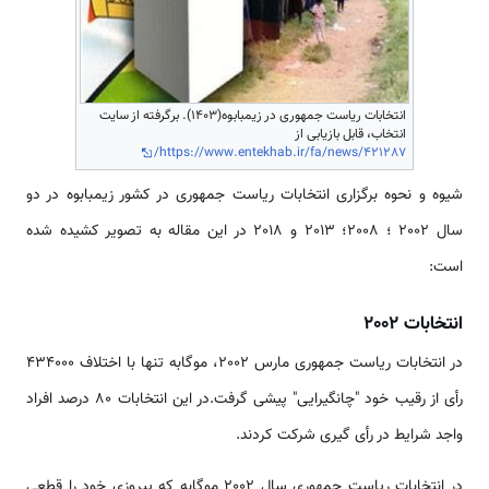
انتخابات ریاست جمهوری در زیمبابوه(1403). برگرفته از سایت
انتخاب، قابل بازیابی از
https://www.entekhab.ir/fa/news/421287/
شیوه و نحوه برگزاری انتخابات ریاست جمهوری در کشور زیمبابوه در دو
سال 2002 ؛ 2008؛ 2013 و 2018 در این مقاله به تصویر کشیده شده
است:
انتخابات 2002
در انتخابات ریاست جمهوری مارس 2002، موگابه تنها با اختلاف 434000
رأی از رقیب خود "چانگیرایی" پیشی گرفت.در این انتخابات 80 درصد افراد
واجد شرایط در رأی گیری شرکت کردند.
در انتخابات ریاست جمهوری سال 2002 موگابه که پیروزی خود را قطعی