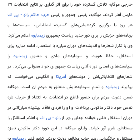
خارجی موگابه تلاش گسترده خود را برای اثر گذاری بر نتایج انتخابات ۲۹
مارس آغاز کردند. موگابه، رئیس جمهور و رئیس
حزب حاکم زانو - پی اف
هر روز با برگزاری گردهمایی‌های گسترده انتخاباتی، سیاست‌ها و
برنامه‌های حزبش را برای دور جدید ریاست جمهوری
زیمبابوه
اعلام می‌کرد.
وی با تکرار شعارها و اندیشه‌های دوران مبارزه با استعمار، ادامه مبارزه برای
استقلال، حفظ هویت و سرمایه‌های مادی و معنوی
زیمبابوه
را
سیاست‌های اصلی دوره آتی ریاست جمهوری خود معرفی می‌کرد. در
شعارهای انتخاباتی‌اش از دولت‌های
آمریکا
و انگلیس می‌خواست که
بپذیرند
زیمبابوه
و تمام سرمایه‌هایش متعلق به مردم آن است. موگابه
ضمن دعوت مردم برای حضور قاطع در انتخابات به انتقاد از حریف تازه
نفس خود دکتر ماکونی پرداخت و او را فردی فاقد پیشینه مبارزاتی در
دوران استقلال طلبی خوانده جدایی وی از
زانو - پی اف
و اعلام استقلال را
مسئله‌ای شرم آور خواند. رقبای موگابه در این دوره دکتر ماکونی نامزد
مستقل و چانگیرایی رهبر حزب مخالف دولت بودند. کشور فقیر
زیمبابوه
به