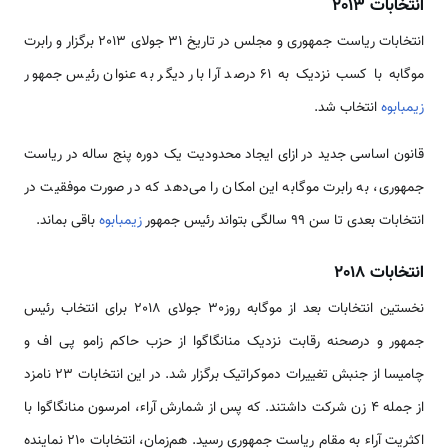
انتخابات 2013
انتخابات ریاست جمهوری و مجلس در تاریخ 31 جولای 2013 برگزار و رابرت
موگابه با کسب نزدیک به 61 درصد آرا بار دیگر به عنوان رئیس جمهور
زیمبابوه
انتخاب شد.
قانون اساسی جدید در ازای ایجاد محدودیت یک دوره پنج ساله در ریاست
جمهوری، به رابرت موگابه این امکان را می‌دهد که در صورت موفقیت در
انتخابات بعدی تا سن 99 سالگی بتواند رئیس جمهور
زیمبابوه
باقی بماند.
انتخابات 2018
نخستین انتخابات بعد از موگابه روز30 جولای 2018 برای انتخاب رئیس
جمهور و درصحنه رقابت نزدیک منانگاگوا از حزب حاکم زامو پی اف و
چامیسا از جنبش تغییرات دموکراتیک برگزار شد. در این انتخابات 23 نامزد
از جمله 4 زن شرکت داشتند. که پس از شمارش آراء، امرسون منانگاگوا با
اکثریت آراء به مقام ریاست جمهوری رسید. هم‌زمان، انتخابات 210 نماینده