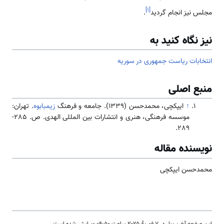
]
۱
[
مجلس نیز انجام گردید
.
نیز نگاه کنید به
انتخابات ریاست جمهوری در سوریه
منبع اصلی
↑
ایپکچی، محمدحسن (1339). جامعه و فرهنگ
زیمبابوه
. تهران:
موسسه فرهنگی، هنری و انتشارات بین المللی الهدی. ص. 285-
289.
نویسنده مقاله
محمدحسن ایپکچی
این صفحه آخرین‌بار در ‏۷ فوریهٔ ۲۰۲۵ ساعت ‏۰۹:۵۰ ویرایش شده است.