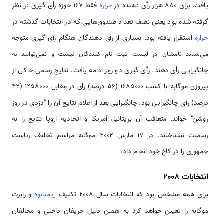
یافت. برای 880 هزار رأی دهنده در
حراره
فقط 167 حوزه رأی گیری در نظر
گرفته شده بود یعنی نصف تعداد صندوق‌هایی که در انتخابات گذشته در
حراره
استقرار یافته بود. بسیاری از رأی دهندگان هنگام رأی گیری متوجه
می‌شدند نامشان در لیست ثبت نام کنندگان نیست و نمی‌توانند به
چانگیرایی رأی دهند. رأی گیری دو روز ادامه یافت. نتایج رسمی حاکی از
پیروزی موگابه با کسب 1685000 (56 درصد) رأی در مقابل 1258000 (42
درصد) رأی چانگیرایی بود. چانگیرایی بعد از اعلام نتایج آن را "دزدی در روز
روشن" خواند. متعاقب آن بریتانیا، آمریکا و اتحادیه اروپا نتایج را به
رسمیت نشناختند. در 17 مارس 2002 موگابه مراسم تحلیف ریاست
جمهوری را در کاخ خود انجام داد.
انتخابات 2008
برای همه مشخص بود که انتخابات سال 2008 تکلیف
زیمبابوه
و رابرت
موگابه را تعیین خواهد کرد به همین دلیل حریفان داخلی و مخالفان