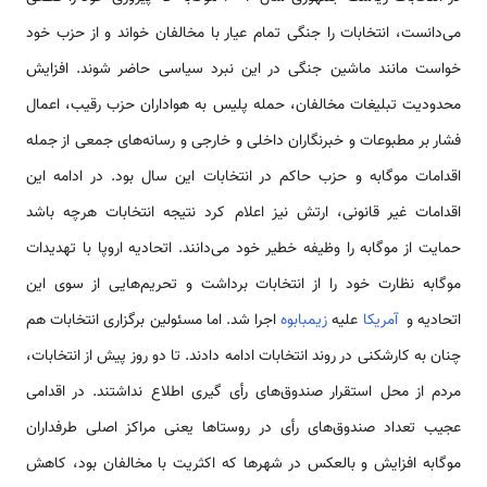
می‌دانست، انتخابات را جنگی تمام عیار با مخالفان خواند و از حزب خود
خواست مانند ماشین جنگی در این نبرد سیاسی حاضر شوند. افزایش
محدودیت تبلیغات مخالفان، حمله پلیس به هواداران حزب رقیب، اعمال
فشار بر مطبوعات و خبرنگاران داخلی و خارجی و رسانه‌های جمعی از جمله
اقدامات موگابه و حزب حاکم در انتخابات این سال بود. در ادامه این
اقدامات غیر قانونی، ارتش نیز اعلام کرد نتیجه انتخابات هرچه باشد
حمایت از موگابه را وظیفه خطیر خود می‌دانند. اتحادیه اروپا با تهدیدات
موگابه نظارت خود را از انتخابات برداشت و تحریم‌هایی از سوی این
اتحادیه و
آمریکا
علیه
زیمبابوه
اجرا شد. اما مسئولین برگزاری انتخابات هم
چنان به کارشکنی در روند انتخابات ادامه دادند. تا دو روز پیش از انتخابات،
مردم از محل استقرار صندوق‌های رأی گیری اطلاع نداشتند. در اقدامی
عجیب تعداد صندوق‌های رأی در روستاها یعنی مراکز اصلی طرفداران
موگابه افزایش و بالعکس در شهرها که اکثریت با مخالفان بود، کاهش