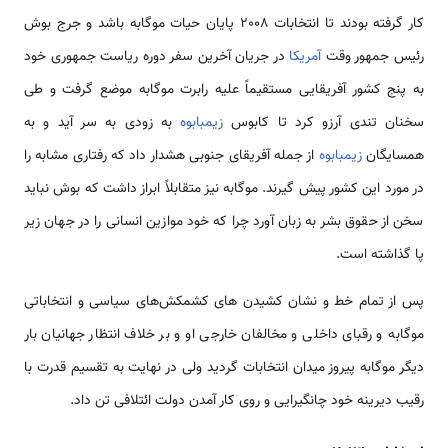
کار گرفته بودند تا انتخابات 2008 پایان حیات موگابه باشد و جرج بوش
رئیس جمهور وقت
آمریکا
در جریان آخرین سفر دوره ریاست جمهوری خود
به پنج کشور آفریقایی مستقیماً علیه رابرت موگابه موضع گرفت و طی
سخنان تندی آرزو کرد تا کابوس
زیمبابوه
به زودی به سر آید و به
همسایگان
زیمبابوه
از جمله آفریقای جنوبی هشدار داد که رفتاری مشابه را
در مورد این کشور پیش گیرند. موگابه نیز متقابلاً ابراز داشت که بوش نباید
سخن از حقوق بشر به زبان آورد چرا که خود موازین انسانی را در جهان زیر
پا گذاشته است.
پس از تمام خط و نشان کشیدن های کشمکش‌های سیاسی و انتخاباتی
موگابه و رقبای داخلی و مخالفان خارجی او و بر خلاف انتظار جهانیان بار
دیگر موگابه پیروز میدان انتخابات گردید ولی در نهایت به تقسیم قدرت با
رقیب دیرینه خود چانگیرایی و روی کار آمدن دولت ائتلافی تن داد.