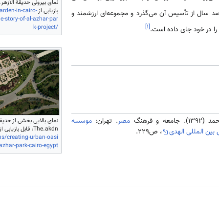
بازیابی از
rden-in-cairo-
سال از تأسیس آن می­‌گذرد و مجموعه‌­ای ارزشمند و
-story-of-al-azhar-par
k-project/
]
۱
[
 را در خود جای داده است.
نمای بالایی بخشی از حدیقة
 و فرهنگ
مصر
. تهران:
موسسه
The.akdn، قابل بازیابی از
 بین المللی الهدی
، ص229.
s/creating-urban-oasi
-azhar-park-cairo-egypt