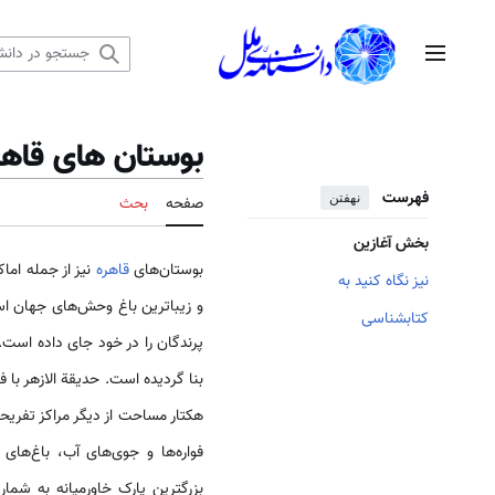
رش
ه
منوی اصلی
حتوا
بوستان های قاه
فهرست
نهفتن
صفحه
بحث
بخش آغازین
بوستان­‌های
قاهره
نیز از جمله اما
نیز نگاه کنید به
کتابشناسی
هکتار مساحت از دیگر مراکز تفری
فواره‌­ها و جوی‌­های آب، باغ‌­
بزرگترین پارک خاورمیانه به شمار 