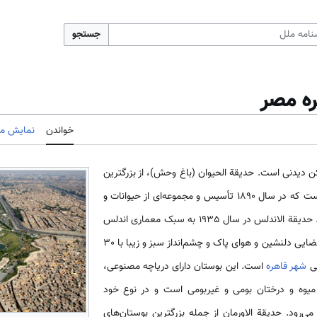
جستجو
ره مصر
خواندن
نمایش مب
کن دیدنی است. حدیقة الحیوان (باغ وحش)، از بزرگترین
و زیباترین باغ وحش‌­های جهان است که در سال 1890 تأسیس و مجموعه­‌ای از حیوانات و
پرندگان را در خود جای داده است. حدیقة الاندلس در سال 1935 به سبک معماری اندلس
بنا گردیده است. حدیقة الازهر با فضایی دلنشین و هوای پاک و چشم­‌انداز سبز و زیبا با 30
حی
شهر قاهره
است. این بوستان دارای دریاچه مصنوعی،
های میوه و درختان بومی و غیربومی است و در نوع خود
می‌­رود. حدیقة الاورمان از جمله بزرگترین بوستان‌های