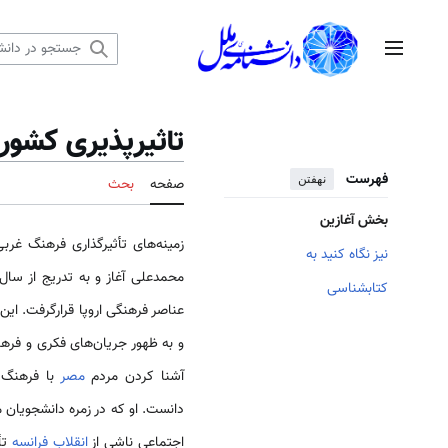
رش
ه
منوی اصلی
حتوا
تاثيرپذیری کشور
فهرست
نهفتن
صفحه
بحث
بخش آغازین
زمینه­‌های تأثیرگذاری فرهنگ غر
نیز نگاه کنید به
محمدعلی آغاز و به تدریج از سال‌
کتابشناسی
عناصر فرهنگی اروپا قرارگرفت. این 
و به ظهور جریان­‌های فکری و فره
آشنا کردن مردم
مصر
با فرهنگ و
دانست. او که در زمره دانشجویان
اجتماعی ناشی از
انقلاب فرانسه
تأ