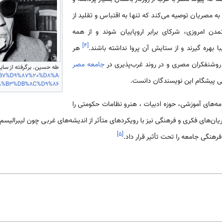
به مصریان توصیه می‌کند که تنها به اقتباس و تقلید از
 تمدن امروزی، شرکای برابر اروپاییان شوند و از همه
]
۴
[
هره گیرند و از ستایش آن پروا نداشته باشند.
هر
روشنفکران مصری و در روند غرب­‌پذیری در
جامعه مصر
طه حسین. برگرفته از سایت 
%D8%B7%D9%87%20%D8%A
ستی پیشگام این نویسندگان دانست.
8%B3%DB%8C%D9%86
ه­‌های آموزشی، حوزه ادبیات ، هنرو نظامات حکومتی را
ریان­‌های فکری و فرهنگی نیز با رویکردهای متأثر از اندیشه­‌های غربی چون لیبرالی
]
۵
[
هنگی جامعه را تحت تأثیر قرار داد.