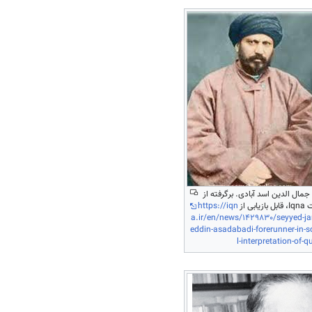
مال الدین اسد آبادی. برگرفته از
زیابی از
https://iqn
a.ir/en/news/1429830/seyyed-j
eddin-asadabadi-forerunner-in-s
l-interpretation-of-q