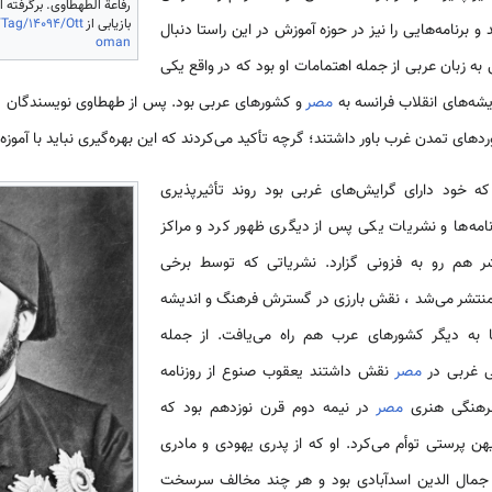
بازیابی از
Tag/14094/Ott
و برنامه­‌هایی را نیز در حوزه آموزش در این راستا دنبال
oman
 به زبان عربی از جمله اهتمامات او بود که در واقع یکی
یشه‌­های انقلاب فرانسه به
مصر
و کشورهای عربی بود. پس از طهطاوی نویسندگان دیگر
ی تمدن غرب باور داشتند؛ گرچه تأکید می­‌کردند که این بهره‌­گیری نباید با آموزه‌
 خود دارای گرایش‌­های غربی بود روند تأثیرپذیری
امه‌­ها و نشریات یکی پس از دیگری ظهور کرد و مراکز
 هم رو به فزونی گزارد. نشریاتی که توسط برخی
منتشر می‌شد ، نقش بارزی در گسترش فرهنگ و اندیشه
به دیگر کشورهای عرب هم راه می‌­یافت. از جمله
ی غربی در
مصر
نقش داشتند یعقوب صنوع از روزنامه
فرهنگی هنری
مصر
در نیمه دوم قرن نوزدهم بود که
هن پرستی توأم می‌کرد. او که از پدری یهودی و مادری
ید جمال الدین اسدآبادی بود و هر چند مخالف سرسخت