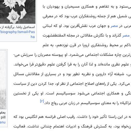
می‌­ستود و به تفاهم و همکاری مسیحیان و یهودیان با
 شمیل هم از جمله روشنفکران عرب بود که در معرفی
ربی در
مصر
و جهان عرب نقش‌­آفرین بود. او که لبنانی
اسماعیل پاشا. برگرفته از سایت Britannica، قابل 
/biography/Ismail-Pas
مصر
گذراند و با نگارش مقالاتی در مجله المقتطفشهرت
ha
اکم بر محیط روشنفکری اروپا در قرن نوزدهم، به علم
ثرترین چاره مشکلات اجتماعی می­‌شمرد. او پیوسته مصریان را سرزنش می‌­
لوم نظری مانده‌­اند و لذا آنان را به فرا گرفتن علوم دقیق‌­تر فرا می­‌خواند.
 شیفته آراء داروین و نظریه تطور بود و در بسیاری از مقالاتش مسائل
ی‌­کرد. یکی از راه‌­های اصلاح اجتماعی از نظر او، جدا کردن دین از سیاست
نگی و همکاری اجتماعی می­‌شود سوسیالیسم است. او یکی از نخستین
]
۲
[
راکیة» را به معنای سوسیالیسم در زبان عربی رواج داد.
یعقو
در این راستا تأثیر خود را داشت. رقیب اصلی فرانسه هم انگلیس بود که
ple pill
sanu
ن‌خواه بود، به گسترش فرهنگ و ادبیات اهتمام چندانی نداشت. فعالیت