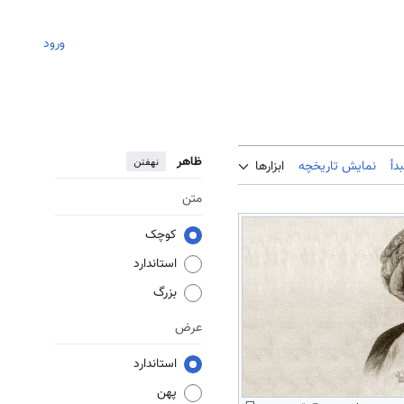
ورود
ظاهر
نهفتن
دأ
نمایش تاریخچه
ابزارها
متن
کوچک
استاندارد
بزرگ
عرض
استاندارد
پهن