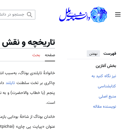
رش
ه
منوی اصلی
حتوا
تاریخچه و نقش خا
فهرست
نهفتن
صفحه
بحث
بخش آغازین
خانوادهٔ تایلندی بوناگ، به‌سبب ان
نیز نگاه کنید به
چاکری بر تخت سلطنت
تایلند
داشت
کتابشناسی
پنجم (با خطاب والاحضرت) و به نخ
منبع اصلی
است.
نویسنده مقاله
عنوان «پیاپت پی چای» (Paya Petpichai) در معبد «پراپوت هاپات» (Pra Putthabat) به‌همراه گروه کثیری از بازماندگان مهاجر ایرانی در