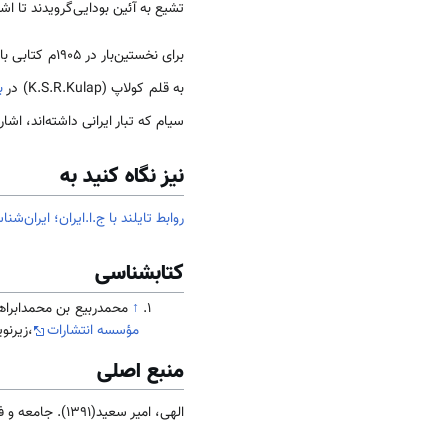
تشیع به آئین بودایی‌گرویدند تا ا
برای نخستین‌بار در ۱۹۰۵م کتابی با عنوان خاندان‌های دولتی بزرگ (
به قلم کولاپ (K.S.R.Kulap) در
ب
سیام که تبار ایرانی داشته‌اند، ا
نیز نگاه کنید به
روابط تایلند با ج.ا.ایران؛
ایران‌شنا
کتابشناسی
↑
محمدربیع بن محمدابراهیم (۱۳۵۶). سفینه سلیمانی (سفرنامه سفیر ایران به سیام). تصحیح و تحشیه ع
مؤسسه انتشارات
،زیرنویس
منبع اصلی
الهی، امیر سعید(1391). جامعه و فرهنگ