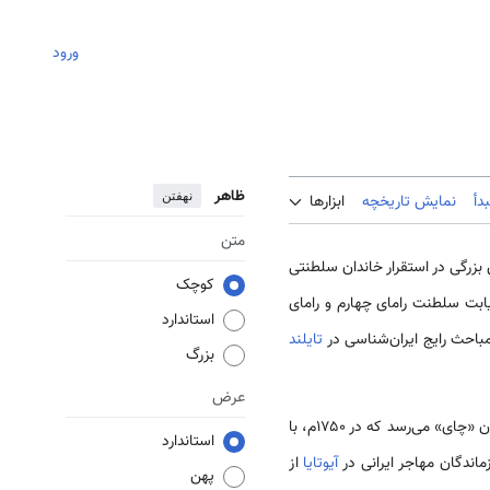
ورود
ظاهر
نهفتن
دأ
نمایش تاریخچه
ابزارها
متن
ش بزرگی در استقرار خاندان سلطنتی
کوچک
یابت سلطنت رامای چهارم و رامای
استاندارد
مباحث رایج ایران‌شناسی در
تایلند
بزرگ
عرض
خاندان بوناگ از شاخهٔ بودایی بازماندگان شیخ احمد قمی شمرده می‌شوند و گویا نسبت آن‌ها به «سون» یکی از فرزندان «چای» می‌رسد که در ۱۷۵۰م، با
استاندارد
آیوتایا
از
پهن